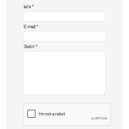
Ім’я *
E-mail *
Зміст *