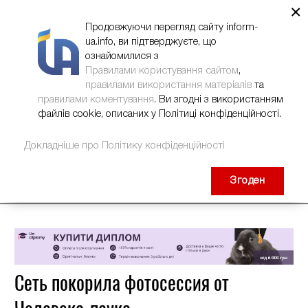
×
НОВИНИ
РЕКЛАМА
INFORM-UA
КОНТАКТИ
Продовжуючи перегляд сайту inform-
ua.info, ви підтверджуєте, що
ознайомилися з
Правилами користування сайтом
,
правилами використання матеріалів
та
правилами коментування
. Ви згодні з використанням
файлів cookie, описаних у Політиці конфіденційності.
Докладніше про Політику конфіденційності
Згоден
Сеть покорила фотосессия от