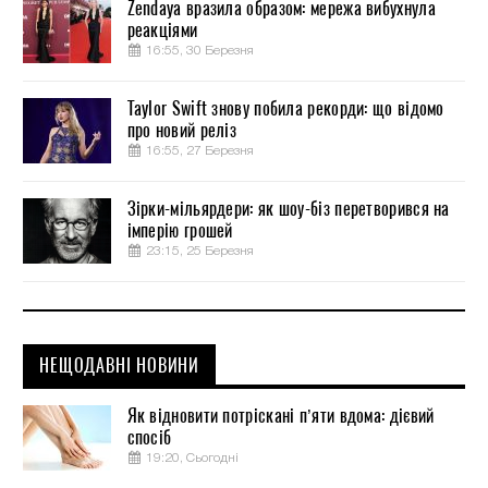
Zendaya вразила образом: мережа вибухнула
реакціями
16:55, 30 Березня
Taylor Swift знову побила рекорди: що відомо
про новий реліз
16:55, 27 Березня
Зірки-мільярдери: як шоу-біз перетворився на
імперію грошей
23:15, 25 Березня
НЕЩОДАВНІ НОВИНИ
Як відновити потріскані п’яти вдома: дієвий
спосіб
19:20, Сьогодні