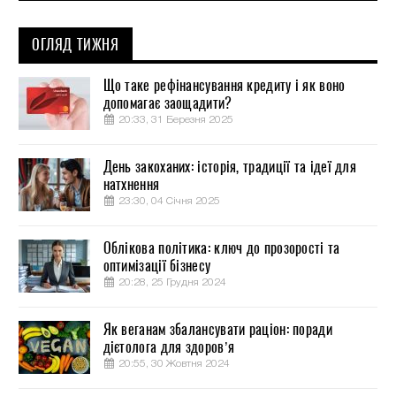
ОГЛЯД ТИЖНЯ
Що таке рефінансування кредиту і як воно
допомагає заощадити?
20:33, 31 Березня 2025
День закоханих: історія, традиції та ідеї для
натхнення
23:30, 04 Січня 2025
Облікова політика: ключ до прозорості та
оптимізації бізнесу
20:28, 25 Грудня 2024
Як веганам збалансувати раціон: поради
дієтолога для здоров’я
20:55, 30 Жовтня 2024