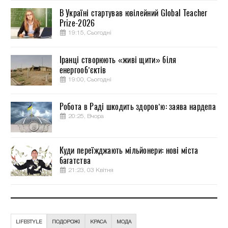
В Україні стартував ювілейний Global Teacher
Prize-2026
19:15, Сьогодні
Іранці створюють «живі щити» біля
енергооб’єктів
19:00, Сьогодні
Робота в Раді шкодить здоров’ю: заява нардепа
20:25, Вчора
Куди переїжджають мільйонери: нові міста
багатства
21:23, 03 Квітня
LIFESTYLE
ПОДОРОЖІ
КРАСА
МОДА