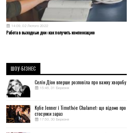
14:09, 02 Лютого 2022
Работа в выходные дни: как получить компенсацию
ШОУ-БІЗНЕС
Селін Діон вперше розповіла про важку хворобу
15:46, 31 Березня
Kylie Jenner і Timothée Chalamet: що відомо про
стосунки зараз
17:50, 30 Березня