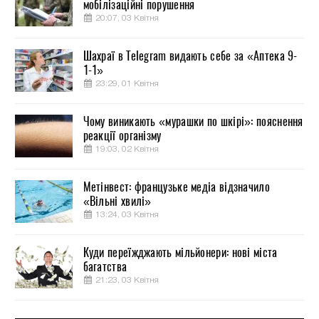
мобілізаційні порушення
20:07, 03 Квітня
Шахраї в Telegram видають себе за «Аптека 9-
1-1»
23:29, 01 Квітня
Чому виникають «мурашки по шкірі»: пояснення
реакції організму
19:03, 02 Квітня
Метінвест: французьке медіа відзначило
«Вільні хвилі»
13:24, 03 Квітня
Куди переїжджають мільйонери: нові міста
багатства
21:23, 03 Квітня