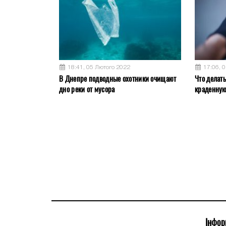
18:41, 05 Лютого 2022
17:06, 
В Днепре подводные охотники очищают
Что делат
дно реки от мусора
краденну
Інфор