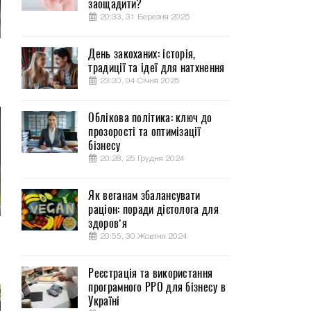
заощадити?
20:33, 31 Березня 2025
День закоханих: історія,
традиції та ідеї для натхнення
23:30, 04 Січня 2025
Облікова політика: ключ до
прозорості та оптимізації
бізнесу
20:28, 25 Грудня 2024
Як веганам збалансувати
раціон: поради дієтолога для
здоров’я
20:55, 30 Жовтня 2024
Реєстрація та використання
програмного РРО для бізнесу в
Україні