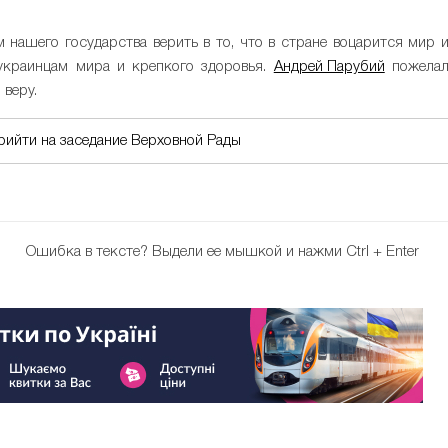
нашего государства верить в то, что в стране воцарится мир 
украинцам мира и крепкого здоровья.
Андрей Парубий
пожела
 веру.
рийти на заседание Верховной Рады
Ошибка в тексте?
Выдели ее мышкой и нажми Ctrl + Enter