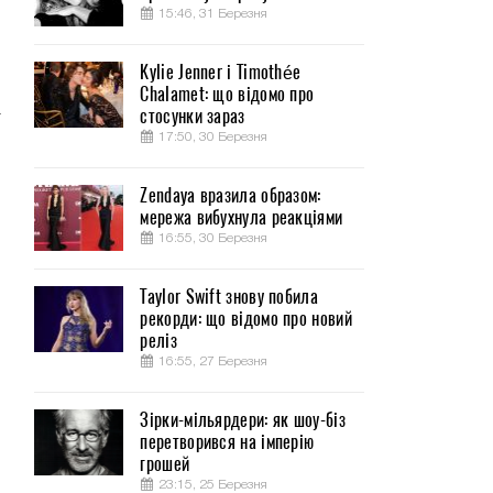
15:46, 31 Березня
Kylie Jenner і Timothée
Chalamet: що відомо про
а
стосунки зараз
17:50, 30 Березня
Zendaya вразила образом:
мережа вибухнула реакціями
16:55, 30 Березня
Taylor Swift знову побила
рекорди: що відомо про новий
реліз
16:55, 27 Березня
Зірки-мільярдери: як шоу-біз
перетворився на імперію
грошей
23:15, 25 Березня