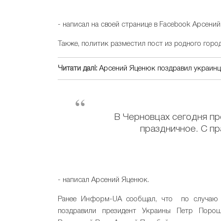
- написал на своей странице в Facebook Арсени
Также, политик разместил пост из родного гор
Читати далі:
Арсений Яценюк поздравил украинц
В Черновцах сегодня пр
праздничное. С пр
- написал Арсений Яценюк.
Ранее Информ-UA cообщал, что по случаю г
поздравили президент Украины Петр Порош