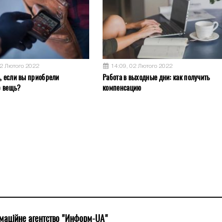
02 Лютого 2022
14:09, 02 Лютого 2022
ь, если вы приобрели
Работа в выходные дни: как получить
ю вещь?
компенсацию
маційне агентство "Информ-UA"