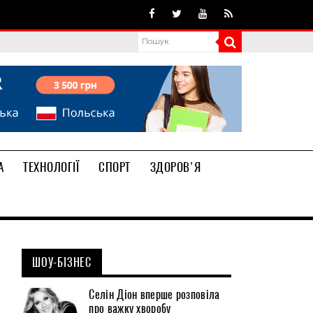
А
ТЕХНОЛОГІЇ
СПОРТ
ЗДОРОВ'Я
ШОУ-БІЗНЕС
Селін Діон вперше розповіла
про важку хворобу