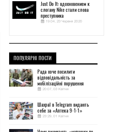
Just Do It: вдохновением к
слогану Nike стали слова
преступника
19:04, 23 Червня 2020
ПОПУЛЯРНІ ПОСТИ
Рада хоче посилити
відповідальність за
мобілізаційні порушення
20:07, 03 Квітня
Шахраї в Telegram видають
себе за «Аптека 9-1-1»
23:29, 01 Квітня
Чому виникають «мурашки по