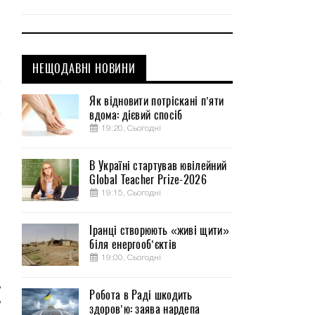
НЕЩОДАВНІ НОВИНИ
Як відновити потріскані п’яти
вдома: дієвий спосіб
19:20, Сьогодні
В Україні стартував ювілейний
Global Teacher Prize-2026
19:15, Сьогодні
Іранці створюють «живі щити»
біля енергооб’єктів
19:00, Сьогодні
д
Робота в Раді шкодить
ь
здоров’ю: заява нардепа