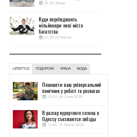
20:25, Вчора
и
Куди переїжджають
л
мільйонери: нові міста
багатства
21:23, 03 Квітня
LIFESTYLE
ПОДОРОЖІ
КРАСА
МОДА
Планшети: ваш універсальний
помічник у роботі та розвагах
00:53, 29 Січня 2025
В разгар курортного сезона в
Одессу съезжаются звёзды
12:40, 19 Липня 2020