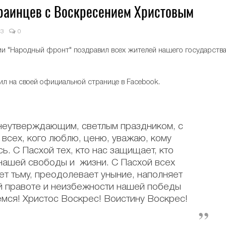
раинцев с Воскресением Христовым
93
0
и "Народный фронт" поздравил всех жителей нашего государств
л на своей официальной странице в Facebook.
знеутверждающим, светлым праздником, с
всех, кого люблю, ценю, уважаю, кому
ь. С Пасхой тех, кто нас защищает, кто
 нашей свободы и жизни. С Пасхой всех
ет тьму, преодолевает уныние, наполняет
й правоте и неизбежности нашей победы
емся! Христос Воскрес! Воистину Воскрес!