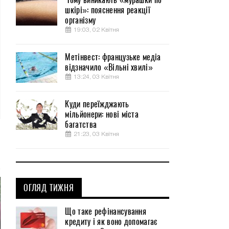
шкірі»: пояснення реакції
організму
19:03, 02 Квітня
Метінвест: французьке медіа
відзначило «Вільні хвилі»
13:24, 03 Квітня
Куди переїжджають
мільйонери: нові міста
багатства
21:23, 03 Квітня
ОГЛЯД ТИЖНЯ
Що таке рефінансування
кредиту і як воно допомагає