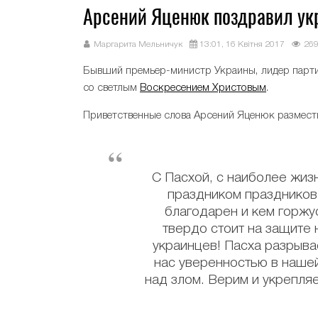
Арсений Яценюк поздравил ук
Маргарита Мельничук
13:01, 16 Квітня 2017
26
Бывший премьер-министр Украины, лидер парти
со светлым
Воскресением Христовым
.
Приветственные слова Арсений Яценюк размести
С Пасхой, с наиболее жи
праздником праздников 
благодарен и кем горжус
твердо стоит на защите
украинцев! Пасха разрыва
нас уверенностью в наше
над злом. Верим и укрепля