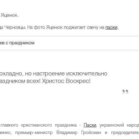
й Яценюк.
ода Черновцы. На фото Яценюк поджигает свечу на
паске
.
ев с праздником
охладно, но настроение исключительно
аздником всех! Христос Воскрес!
лавного христианского праздника -
Пасхи
, украинский наро
енко, премьер-министр Владимир Гройсман и председател