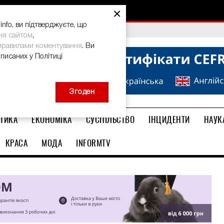
×
nfo, ви підтверджуєте, що
bal Teacher Prize-2026
ня сайтом
,
правилами коментування
. Ви
описаних у Політиці
Згоден
ТИКА
ЕКОНОМІКА
СУСПІЛЬСТВО
ІНЦИДЕНТИ
НАУК
КРАСА
МОДА
INFORMTV