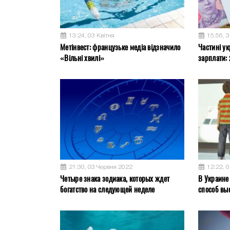
13:24, 03 Квітня
15:56, 
Метінвест: французьке медіа відзначило
Частині ук
«Вільні хвилі»
зарплати: 
21:30, 03 Червня 2022
12:22, 
Четыре знака зодиака, которых ждет
В Украине
богатство на следующей неделе
способ вы