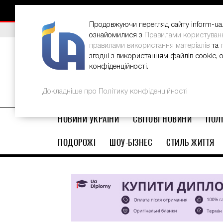
НОВИНИ
РЕКЛАМА
INFORM-UA
КОНТАКТИ
Продовжуючи перегляд сайту inform-ua.i
ВИБІР РЕДАКЦІЇ
В Україні стартував ювілейний Glo
ознайомилися з
Правилами користуван
правилами використання матеріалів
та
згодні з використанням файлів cookie, 
конфіденційності.
Докладніше про Політику конфіденційності
НОВИНИ УКРАЇНИ
СВІТОВІ НОВИНИ
ПОЛІ
ПОДОРОЖІ
ШОУ-БІЗНЕС
СТИЛЬ ЖИТТЯ