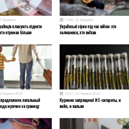
31 Березня
17:06, 27 Березня
раїнців планують підняти
Українські зірки під час війни: хто
хто отримає більше
залишився, хто виїхав
02 Червня 2022
12:21, 02 Червня 2022
 предложили легальный
Курение запрещено! И Е-сигареты, и
езда мужчин за границу
вейп, и кальян