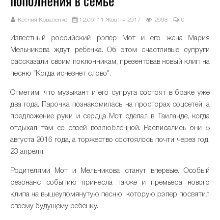
пополнения в семье
Ксения Коваленко
12:06, 11 Жовтня 2017
2698
0
Известный российский рэпер Мот и его жена Мария
Мельникова ждут ребенка. Об этом счастливые супруги
рассказали своим поклонникам, презентовав новый клип на
песню "Когда исчезнет слово".
Отметим, что музыкант и его супруга состоят в браке уже
два года. Парочка познакомилась на просторах соцсетей, а
предложение руки и сердца Мот сделал в Таиланде, когда
отдыхал там со своей возлюбленной. Расписались они 5
августа 2016 года, а торжество состоялось почти через год,
23 апреля.
Родителями Мот и Мельникова станут впервые. Особый
резонанс событию принесла также и премьера нового
клипа на вышеупомянутую песню, которую рэпер посвятил
своему будущему ребенку.