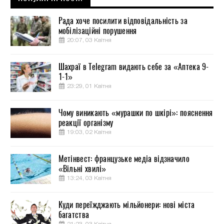
Рада хоче посилити відповідальність за
мобілізаційні порушення
20:07, 03 Квітня
Шахраї в Telegram видають себе за «Аптека 9-
1-1»
23:29, 01 Квітня
Чому виникають «мурашки по шкірі»: пояснення
реакції організму
19:03, 02 Квітня
Метінвест: французьке медіа відзначило
«Вільні хвилі»
13:24, 03 Квітня
Куди переїжджають мільйонери: нові міста
багатства