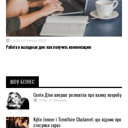
14:09, 02 Лютого 2022
Работа в выходные дни: как получить компенсацию
ШОУ-БІЗНЕС
Селін Діон вперше розповіла про важку хворобу
15:46, 31 Березня
Kylie Jenner і Timothée Chalamet: що відомо про
стосунки зараз