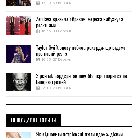
17:50, 30 Березня
Zendaya вразила образом: мережа вибухнула
реакціями
16:55, 30 Березня
Taylor Swift знову побила рекорди: що відомо
про новий реліз
16:55, 27 Березня
Зірки-мільярдери: як шоу-біз перетворився на
імперію грошей
23:15, 25 Березня
НЕЩОДАВНІ НОВИНИ
Як відновити потріскані п’яти вдома: дієвий