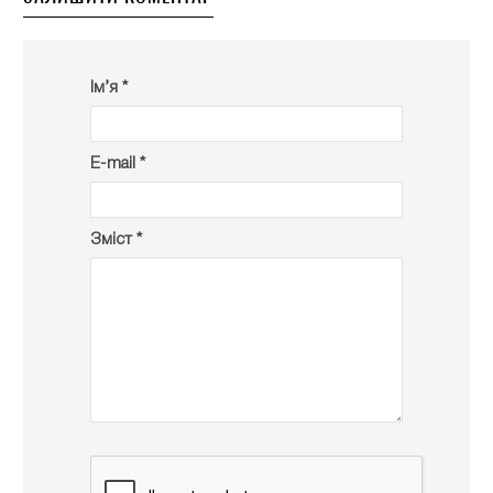
Ім’я *
E-mail *
Зміст *