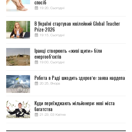
спосіб
19:20, Сьогодні
В Україні стартував ювілейний Global Teacher
Prize-2026
19:15, Сьогодні
Іранці створюють «живі щити» біля
енергооб’єктів
19:00, Сьогодні
Робота в Раді шкодить здоров’ю: заява нардепа
20:25, Вчора
Куди переїжджають мільйонери: нові міста
багатства
21:23, 03 Квітня