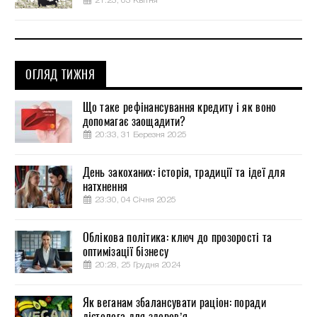
21:23, 03 Квітня
ОГЛЯД ТИЖНЯ
Що таке рефінансування кредиту і як воно
допомагає заощадити?
20:33, 31 Березня 2025
День закоханих: історія, традиції та ідеї для
натхнення
23:30, 04 Січня 2025
Облікова політика: ключ до прозорості та
оптимізації бізнесу
20:28, 25 Грудня 2024
Як веганам збалансувати раціон: поради
дієтолога для здоров’я