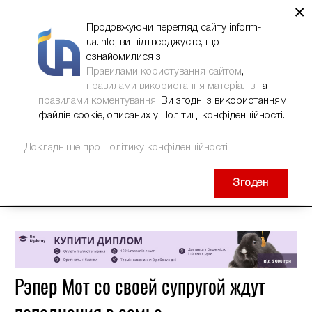
×
НОВИНИ
РЕКЛАМА
INFORM-UA
КОНТАКТИ
Продовжуючи перегляд сайту inform-
ua.info, ви підтверджуєте, що
ознайомилися з
Правилами користування сайтом
,
правилами використання матеріалів
та
правилами коментування
. Ви згодні з використанням
файлів cookie, описаних у Політиці конфіденційності.
Докладніше про Політику конфіденційності
Згоден
Рэпер Мот со своей супругой ждут