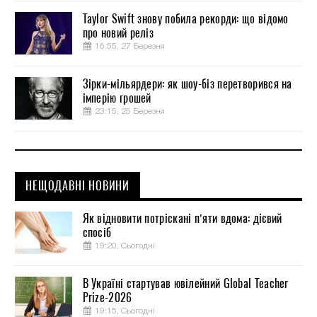
Taylor Swift знову побила рекорди: що відомо
про новий реліз
16:55, 27 Березня
Зірки-мільярдери: як шоу-біз перетворився на
імперію грошей
23:15, 25 Березня
НЕЩОДАВНІ НОВИНИ
Як відновити потріскані п’яти вдома: дієвий
спосіб
19:20, Сьогодні
В Україні стартував ювілейний Global Teacher
Prize-2026
19:15, Сьогодні