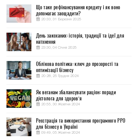
Що таке рефінансування кредиту і як воно
допомагає заощадити?
20:33, 31 Березня 2025
День закоханих: історія, традиції та ідеї для
натхнення
23:30, 04 Січня 2025
Облікова політика: ключ до прозорості та
оптимізації бізнесу
20:28, 25 Грудня 2024
Як веганам збалансувати раціон: поради
дієтолога для здоров’я
20:55, 30 Жовтня 2024
Реєстрація та використання програмного РРО
для бізнесу в Україні
09:49, 05 Жовтня 2024