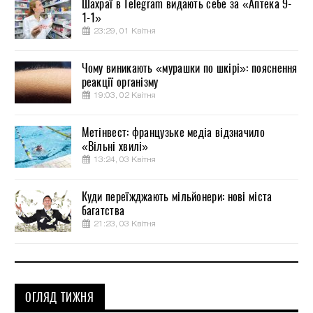
Шахраї в Telegram видають себе за «Аптека 9-
1-1»
23:29, 01 Квітня
Чому виникають «мурашки по шкірі»: пояснення
реакції організму
19:03, 02 Квітня
Метінвест: французьке медіа відзначило
«Вільні хвилі»
13:24, 03 Квітня
Куди переїжджають мільйонери: нові міста
багатства
21:23, 03 Квітня
ОГЛЯД ТИЖНЯ