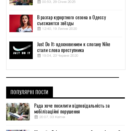
00:53, 29 Січня 2025
В разгар курортного сезона в Одессу
съезжаются звёзды
12:40, 19 Липня 2020
Just Do It: вдохновением к слогану Nike
стали слова преступника
19:04, 23 Червня 2020
ПОПУЛЯРНІ ПОСТИ
Рада хоче посилити відповідальність за
мобілізаційні порушення
20:07, 03 Квітня