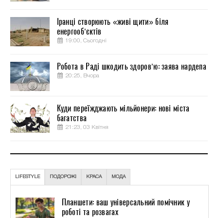
Іранці створюють «живі щити» біля
енергооб’єктів
19:00, Сьогодні
Робота в Раді шкодить здоров’ю: заява нардепа
20:25, Вчора
Куди переїжджають мільйонери: нові міста
багатства
21:23, 03 Квітня
LIFESTYLE
ПОДОРОЖІ
КРАСА
МОДА
Планшети: ваш універсальний помічник у
роботі та розвагах