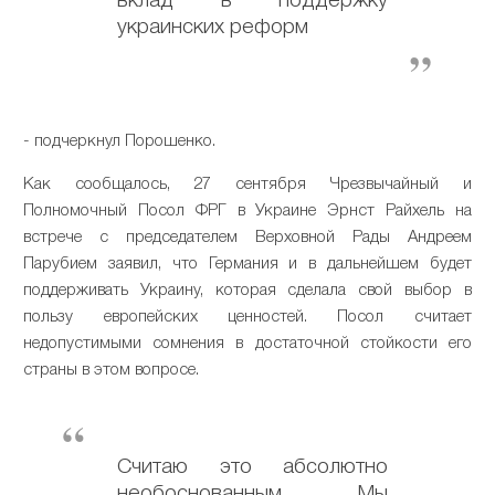
вклад в поддержку
украинских реформ
- подчеркнул Порошенко.
Как сообщалось, 27 сентября Чрезвычайный и
Полномочный Посол ФРГ в Украине Эрнст Райхель на
встрече с председателем Верховной Рады Андреем
Парубием заявил, что Германия и в дальнейшем будет
поддерживать Украину, которая сделала свой выбор в
пользу европейских ценностей. Посол считает
недопустимыми сомнения в достаточной стойкости его
страны в этом вопросе.
Считаю это абсолютно
необоснованным. Мы