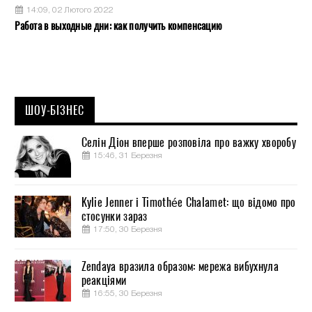
14:09, 02 Лютого 2022
Работа в выходные дни: как получить компенсацию
ШОУ-БІЗНЕС
Селін Діон вперше розповіла про важку хворобу
15:46, 31 Березня
Kylie Jenner і Timothée Chalamet: що відомо про
стосунки зараз
17:50, 30 Березня
Zendaya вразила образом: мережа вибухнула
реакціями
16:55, 30 Березня