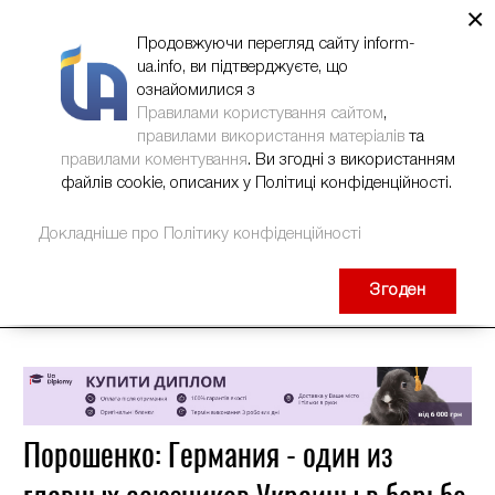
×
НОВИНИ
РЕКЛАМА
INFORM-UA
КОНТАКТИ
Продовжуючи перегляд сайту inform-
ua.info, ви підтверджуєте, що
ознайомилися з
Правилами користування сайтом
,
правилами використання матеріалів
та
правилами коментування
. Ви згодні з використанням
файлів cookie, описаних у Політиці конфіденційності.
Докладніше про Політику конфіденційності
Згоден
Порошенко: Германия - один из