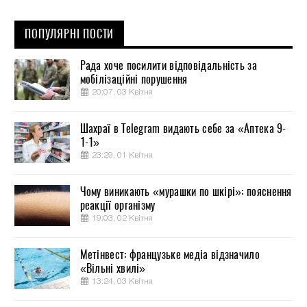
ПОПУЛЯРНІ ПОСТИ
Рада хоче посилити відповідальність за
мобілізаційні порушення
20:07, 03 Квітня
Шахраї в Telegram видають себе за «Аптека 9-
1-1»
23:29, 01 Квітня
Чому виникають «мурашки по шкірі»: пояснення
реакції організму
19:03, 02 Квітня
Метінвест: французьке медіа відзначило
«Вільні хвилі»
13:24, 03 Квітня