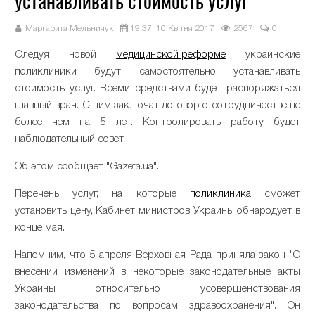
устанавливать стоимость услуг
Маргарита Мельничук
19:37, 10 Квітня 2017
2567
0
Следуя новой
медицинской реформе
украинские
поликлиники будут самостоятельно устанавливать
стоимость услуг. Всеми средствами будет распоряжаться
главный врач. С ним заключат договор о сотрудничестве не
более чем на 5 лет. Контролировать работу будет
наблюдательный совет.
Об этом сообщает "Gazeta.ua".
Перечень услуг, на которые
поликлиника
сможет
установить цену, Кабинет министров Украины обнародует в
конце мая.
Напомним, что 5 апреля Верховная Рада приняла закон "О
внесении изменений в некоторые законодательные акты
Украины относительно усовершенствования
законодательства по вопросам здравоохранения". Он