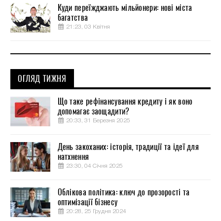
Куди переїжджають мільйонери: нові міста
багатства
21:23, 03 Квітня
ОГЛЯД ТИЖНЯ
Що таке рефінансування кредиту і як воно
допомагає заощадити?
20:33, 31 Березня 2025
День закоханих: історія, традиції та ідеї для
натхнення
23:30, 04 Січня 2025
Облікова політика: ключ до прозорості та
оптимізації бізнесу
20:28, 25 Грудня 2024