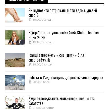
Як відновити потріскані п’яти вдома: дієвий
спосіб
19:20, Сьогодні
В Україні стартував ювілейний Global Teacher
Prize-2026
19:15, Сьогодні
Іранці створюють «живі щити» біля
енергооб’єктів
19:00, Сьогодні
Робота в Раді шкодить здоров’ю: заява нардепа
20:25, Вчора
Куди переїжджають мільйонери: нові міста
багатства
21:23, 03 Квітня