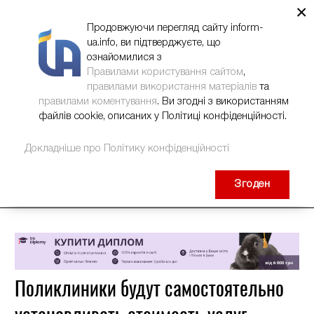
×
НОВИНИ
РЕКЛАМА
INFORM-UA
КОНТАКТИ
Продовжуючи перегляд сайту inform-
ua.info, ви підтверджуєте, що
ознайомилися з
Правилами користування сайтом
,
правилами використання матеріалів
та
правилами коментування
. Ви згодні з використанням
файлів cookie, описаних у Політиці конфіденційності.
Докладніше про Політику конфіденційності
Згоден
Поликлиники будут самостоятельно