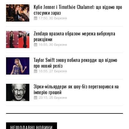
Kylie Jenner і Timothée Chalamet: що відомо про
стосунки зараз
17:50, 30 Березня
Zendaya вразила образом: мережа вибухнула
реакціями
16:55, 30 Березня
Taylor Swift знову побила рекорди: що відомо
про новий реліз
16:55, 27 Березня
Зірки-мільярдери: як шоу-біз перетворився на
імперію грошей
23:15, 25 Березня
НЕЩОДАВНІ НОВИНИ