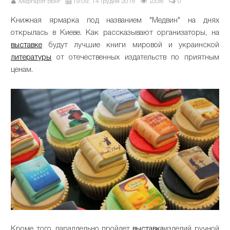
Маргарэт Вонг
19:09, 14 Грудня 2016
2338
0
Книжная ярмарка под названием "Медвин" на днях
открылась в Киеве. Как рассказывают организаторы, на
выставке
будут лучшие книги мировой и украинской
литературы
от отечественных издательств по приятным
ценам.
Кроме того, параллельно пройдет
выставка
изделий ручной