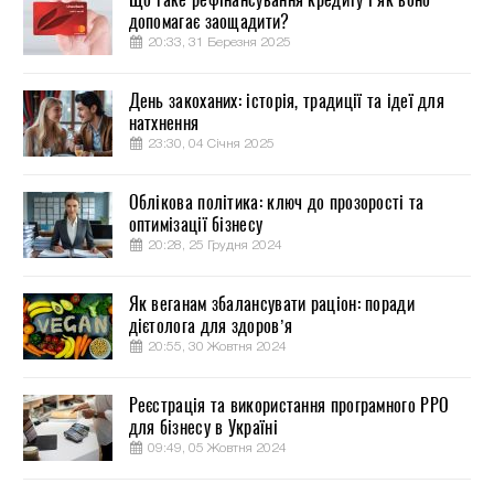
допомагає заощадити?
20:33, 31 Березня 2025
День закоханих: історія, традиції та ідеї для
натхнення
23:30, 04 Січня 2025
Облікова політика: ключ до прозорості та
оптимізації бізнесу
20:28, 25 Грудня 2024
Як веганам збалансувати раціон: поради
дієтолога для здоров’я
20:55, 30 Жовтня 2024
Реєстрація та використання програмного РРО
для бізнесу в Україні
09:49, 05 Жовтня 2024