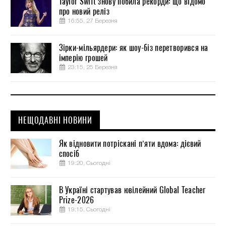
Taylor Swift знову побила рекорди: що відомо
про новий реліз
16:55, 27 Березня
Зірки-мільярдери: як шоу-біз перетворився на
імперію грошей
23:15, 25 Березня
НЕЩОДАВНІ НОВИНИ
Як відновити потріскані п’яти вдома: дієвий
спосіб
19:20, Сьогодні
В Україні стартував ювілейний Global Teacher
Prize-2026
19:15, Сьогодні