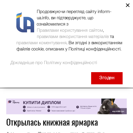
×
НОВИНИ
РЕКЛАМА
INFORM-UA
КОНТАКТИ
Продовжуючи перегляд сайту inform-
ua.info, ви підтверджуєте, що
ознайомилися з
Правилами користування сайтом
,
правилами використання матеріалів
та
правилами коментування
. Ви згодні з використанням
файлів cookie, описаних у Політиці конфіденційності.
Докладніше про Політику конфіденційності
Згоден
Открылась книжная ярмарка