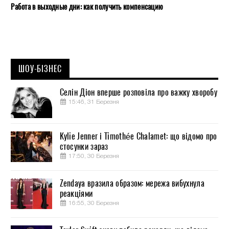
Работа в выходные дни: как получить компенсацию
ШОУ-БІЗНЕС
Селін Діон вперше розповіла про важку хворобу
15:46, 31 Березня
Kylie Jenner і Timothée Chalamet: що відомо про
стосунки зараз
17:50, 30 Березня
Zendaya вразила образом: мережа вибухнула
реакціями
16:55, 30 Березня