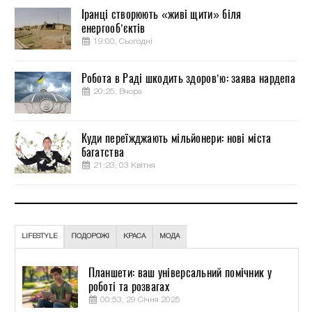
Іранці створюють «живі щити» біля
енергооб’єктів
19:00, Сьогодні
Робота в Раді шкодить здоров’ю: заява нардепа
20:25, Вчора
Куди переїжджають мільйонери: нові міста
багатства
21:23, 03 Квітня
LIFESTYLE
ПОДОРОЖІ
КРАСА
МОДА
Планшети: ваш універсальний помічник у
роботі та розвагах
00:53, 29 Січня 2025