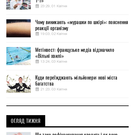
1-1»
23:29, 01 Квітня
Чому виникають «мурашки по шкірі»: пояснення
реакції організму
19:03, 02 Квітня
Метінвест: французьке медіа відзначило
«Вільні хвилі»
13:24, 03 Квітня
Куди переїжджають мільйонери: нові міста
багатства
21:23, 03 Квітня
ОГЛЯД ТИЖНЯ
Що таке рефінансування кредиту і як воно