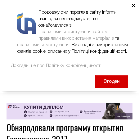
×
НОВИНИ
РЕКЛАМА
INFORM-UA
КОНТАКТИ
Продовжуючи перегляд сайту inform-
ua.info, ви підтверджуєте, що
ознайомилися з
Правилами користування сайтом
,
правилами використання матеріалів
та
правилами коментування
. Ви згодні з використанням
файлів cookie, описаних у Політиці конфіденційності.
Докладніше про Політику конфіденційності
Згоден
Обнародовали программу открытия