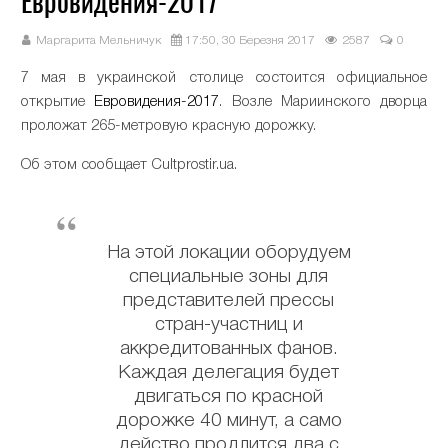
Евровидения-2017
Маргарита Мельничук
17:50, 30 Березня 2017
2587
0
7 мая в украинской столице состоится официальное
открытие
Евровидения-2017
.
Возле Мариинского дворца
проложат 265-метровую красную дорожку.
Об этом сообщает Сultprostir.ua.
На этой локации оборудуем
специальные зоны для
представителей прессы
стран-участниц и
аккредитованных фанов.
Каждая делегация будет
двигаться по красной
дорожке 40 минут, а само
действо продлится два с