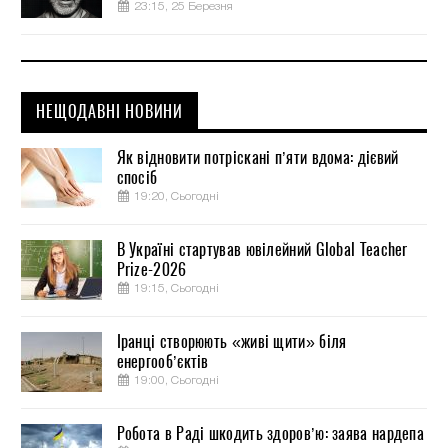
23:15, 25 Березня
НЕЩОДАВНІ НОВИНИ
Як відновити потріскані п’яти вдома: дієвий
спосіб
19:20, Сьогодні
В Україні стартував ювілейний Global Teacher
Prize-2026
19:15, Сьогодні
Іранці створюють «живі щити» біля
енергооб’єктів
19:00, Сьогодні
Робота в Раді шкодить здоров’ю: заява нардепа