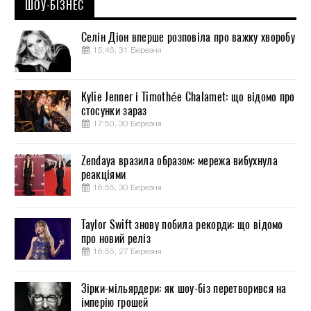
ШОУ-БІЗНЕС
Селін Діон вперше розповіла про важку хворобу
15:46, 31 Березня
Kylie Jenner і Timothée Chalamet: що відомо про
стосунки зараз
17:50, 30 Березня
Zendaya вразила образом: мережа вибухнула
реакціями
16:55, 30 Березня
Taylor Swift знову побила рекорди: що відомо
про новий реліз
16:55, 27 Березня
Зірки-мільярдери: як шоу-біз перетворився на
імперію грошей