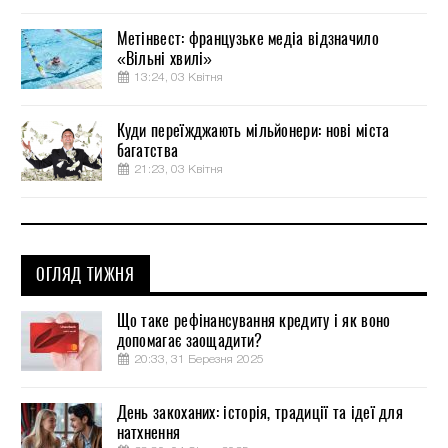
Метінвест: французьке медіа відзначило
«Вільні хвилі»
13:24, 03 Квітня
Куди переїжджають мільйонери: нові міста
багатства
21:23, 03 Квітня
ОГЛЯД ТИЖНЯ
Що таке рефінансування кредиту і як воно
допомагає заощадити?
20:33, 31 Березня 2025
День закоханих: історія, традиції та ідеї для
натхнення