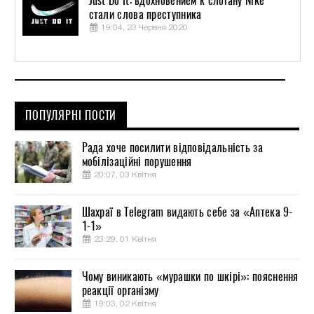
Just Do It: вдохновением к слогану Nike
стали слова преступника
19:04, 23 Червня 2020
ПОПУЛЯРНІ ПОСТИ
Рада хоче посилити відповідальність за
мобілізаційні порушення
20:07, 03 Квітня
Шахраї в Telegram видають себе за «Аптека 9-
1-1»
23:29, 01 Квітня
Чому виникають «мурашки по шкірі»: пояснення
реакції організму
19:03, 02 Квітня