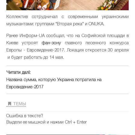
Коллектив сотрудничал с современными украинскими
музыкантами: группами "Вторая река" и ONUKA.
Ранее Информ-UA cообщал, что на Софийской площади в
Киеве устроят
фан-зону
главного песенного конкурса
Европы - Евровидение-2017. Локация откроется 30 апреля
и будет работать до 14 мая.
Читати далі:
Названа сумма, которую Украина потратила на
Евровидение-2017
ТЕМЫ
Ошибка в тексте?
Выдели ее мышкой и нажми Ctrl + Enter