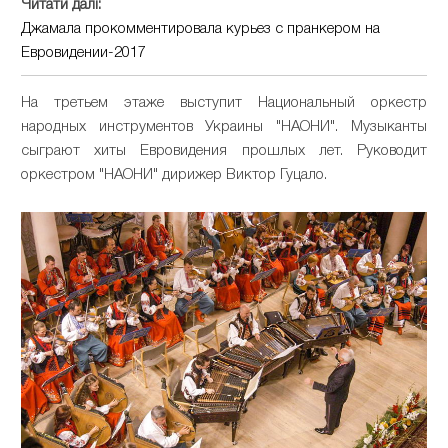
Читати далі:
Джамала прокомментировала курьез с пранкером на
Евровидении-2017
На третьем этаже выступит Национальный оркестр
народных инструментов Украины "НАОНИ".
Музыканты
сыграют хиты Евровидения прошлых лет.
Руководит
оркестром "НАОНИ" дирижер Виктор Гуцало.