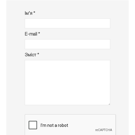
Ім’я *
E-mail *
Зміст *