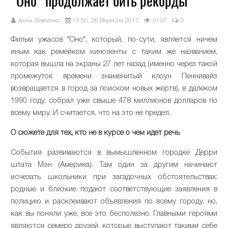
"Оно" продолжает бить рекорды
Анна Левченко
13:50, 26 Вересня 2017
3137
0
Фильм ужасов "Оно", который, по-сути, является ничем
иным как ремейком киноленты с таким же названием,
которая вышла на экраны 27 лет назад (именно через такой
промежуток времени знаменитый клоун Пеннивайз
возвращается в город за поиском новых жертв), в далеком
1990 году, собрал уже свыше 478 миллионов долларов по
всему миру. И считается, что на это не предел.
О сюжете для тех, кто не в курсе о чем идет речь
События развиваются в вымышленном городке Дерри
штата Мэн (Америка). Там один за другим начинают
исчезать школьники при загадочных обстоятельствах:
родные и близкие подают соответствующие заявления в
полицию и расклеивают объявления по всему городу, но,
как вы поняли уже, все это бесполезно. Главными героями
являются семеро друзей, которые выступают такими себе