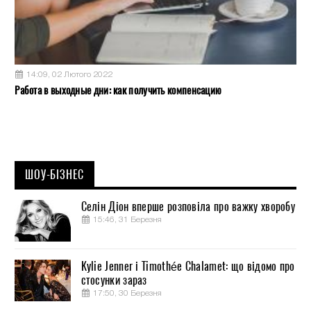
14:09, 02 Лютого 2022
Работа в выходные дни: как получить компенсацию
ШОУ-БІЗНЕС
Селін Діон вперше розповіла про важку хворобу
15:46, 31 Березня
Kylie Jenner і Timothée Chalamet: що відомо про
стосунки зараз
17:50, 30 Березня