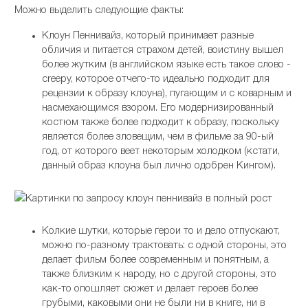
Можно выделить следующие факты:
Клоун Пеннивайз, который принимает разные
обличия и питается страхом детей, воистину вышел
более жутким (в английском языке есть такое слово -
creepy, которое отчего-то идеально подходит для
рецензии к образу клоуна), пугающим и с коварным и
насмехающимся взором. Его модернизированный
костюм также более подходит к образу, поскольку
является более зловещим, чем в фильме за 90-ый
год, от которого веет некоторым холодком (кстати,
данный образ клоуна был лично одобрен Кингом).
Колкие шутки, которые герои то и дело отпускают,
можно по-разному трактовать: с одной стороны, это
делает фильм более современным и понятным, а
также близким к народу, но с другой стороны, это
как-то опошляет сюжет и делает героев более
грубыми, каковыми они не были ни в книге, ни в