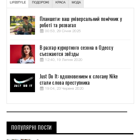
LIFESTYLE
ПОДОРОЖІ
КРАСА
МОДА
Планшети: ваш універсальний помічник у
роботі та розвагах
00:53, 29 Січня 2025
В разгар курортного сезона в Одессу
съезжаются звёзды
12:40, 19 Липня 2020
Just Do It: вдохновением к слогану Nike
стали слова преступника
19:04, 23 Червня 2020
ПОПУЛЯРНІ ПОСТИ