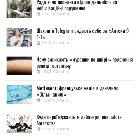
Рада хоче посилити відповідальність за
мобілізаційні порушення
20:07, 03 Квітня
Шахраї в Telegram видають себе за «Аптека 9-
1-1»
23:29, 01 Квітня
Чому виникають «мурашки по шкірі»: пояснення
реакції організму
19:03, 02 Квітня
Метінвест: французьке медіа відзначило
«Вільні хвилі»
13:24, 03 Квітня
Куди переїжджають мільйонери: нові міста
багатства
21:23, 03 Квітня