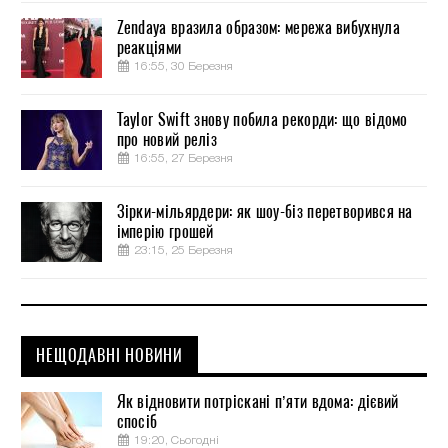
Zendaya вразила образом: мережа вибухнула
реакціями
16:55, 30 Березня
Taylor Swift знову побила рекорди: що відомо
про новий реліз
16:55, 27 Березня
Зірки-мільярдери: як шоу-біз перетворився на
імперію грошей
23:15, 25 Березня
НЕЩОДАВНІ НОВИНИ
Як відновити потріскані п’яти вдома: дієвий
спосіб
19:20, Сьогодні