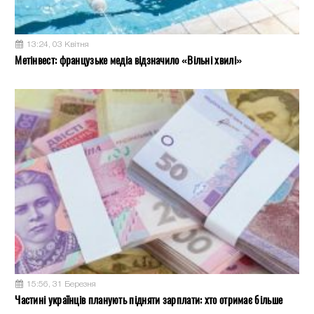
13:24, 03 Квітня
Метінвест: французьке медіа відзначило «Вільні хвилі»
15:56, 31 Березня
Частині українців планують підняти зарплати: хто отримає більше