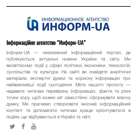
Інформаційне агентство "Информ-UA"
Інформ-UA — незалежний інформаційний портал, де
публікуються актуальні новини України та світу. Ми
висвітлюємо події у сфері політики, економіки, технологій,
суспільства та культури. На сайті ви знайдете аналітичні
матеріали, експертні думки та корисну інформацію про
найважливіші події сьогодення. Мета нашого проєкту —
надавати читачам перевірену інформацію, факти та різні
точки зору, щоб кожен міг самостійно сформувати власну
думку. Ми прагнемо створювати якісний інформаційний
контент та допомагати читачам краще орієнтуватися в
подіях, що відбуваються в Україні та світі.