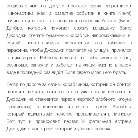
следователями по делу о пропаже своих сверстников.
Кинокартина (как и развитие событий в книге Кинга)
начинается с того, что основной персонаж Уильям (Билл)
Денбро, который помогает своему младшему брату
Джорджи сделать бумажный кораблик непромокаемым, и,
считай, непотопляемым, хорошенько его вымочив в
парафине, чтобы Джорджи помчался на улицу и принялся
с ним играть. Ребенок надевает на себя желтый плащ,
резиновые сапожки и выбегает на улицу: именно в таком
виде в последний раз видит Билл своего младшего брата.
Бегая по дороге за своим корабликом, который он боится
потерять (кстати, дети до этого уже начали исчезать и
Джорджи не становится первой жертвой злобного клоуна
Пеннивайза), в конечном итоге его теряет. Корабль,
который подхватывает течение, проваливается в ливневку.
Вот тут и происходит первая и фатальная встреча
Джорджи с монстром, который и убивает ребенка.