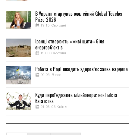
В Україні стартував ювілейний Global Teacher
Prize-2026
19:15, Сьогодні
Іранці створюють «живі щити» біля
енергооб’єктів
19:00, Сьогодні
Робота в Раді шкодить здоров’ю: заява нардепа
20:25, Вчора
Куди переїжджають мільйонери: нові міста
багатства
21:23, 03 Квітня