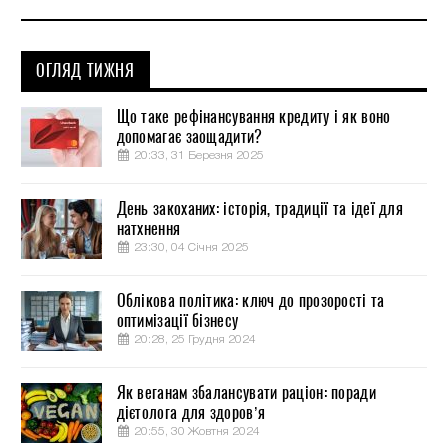
ОГЛЯД ТИЖНЯ
Що таке рефінансування кредиту і як воно
допомагає заощадити?
20:33, 31 Березня 2025
День закоханих: історія, традиції та ідеї для
натхнення
23:30, 04 Січня 2025
Облікова політика: ключ до прозорості та
оптимізації бізнесу
20:28, 25 Грудня 2024
Як веганам збалансувати раціон: поради
дієтолога для здоров’я
20:55, 30 Жовтня 2024