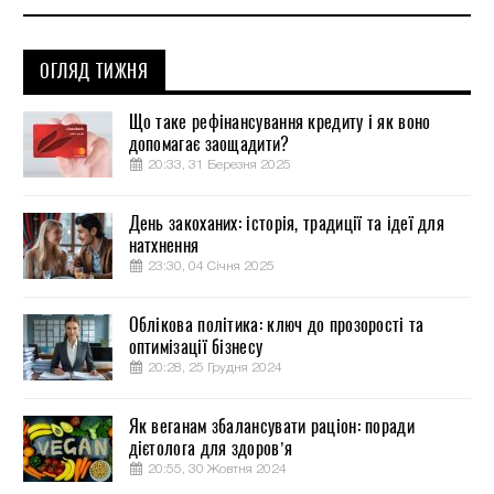
ОГЛЯД ТИЖНЯ
Що таке рефінансування кредиту і як воно
допомагає заощадити?
20:33, 31 Березня 2025
День закоханих: історія, традиції та ідеї для
натхнення
23:30, 04 Січня 2025
Облікова політика: ключ до прозорості та
оптимізації бізнесу
20:28, 25 Грудня 2024
Як веганам збалансувати раціон: поради
дієтолога для здоров’я
20:55, 30 Жовтня 2024