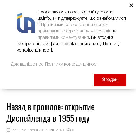
×
НОВИНИ
РЕКЛАМА
INFORM-UA
КОНТАКТИ
Продовжуючи перегляд сайту inform-
ua.info, ви підтверджуєте, що ознайомилися
з
Правилами користування сайтом
,
правилами використання матеріалів
та
правилами коментування
. Ви згодні з
використанням файлів cookie, описаних у Політиці
конфіденційності.
Докладніше про Політику конфіденційності
Згоден
Назад в прошлое: открытие
Диснейленда в 1955 году
12:31, 25 Квітня 2017
2340
0