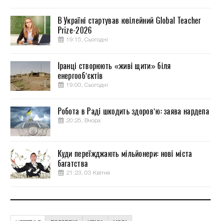
В Україні стартував ювілейний Global Teacher
Prize-2026
19:15, Сьогодні
Іранці створюють «живі щити» біля
енергооб’єктів
19:00, Сьогодні
Робота в Раді шкодить здоров’ю: заява нардепа
20:25, Вчора
Куди переїжджають мільйонери: нові міста
багатства
21:23, 03 Квітня