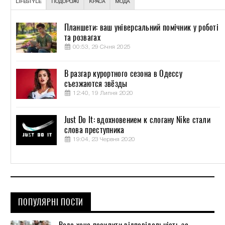
LIFESTYLE
ПОДОРОЖІ
КРАСА
МОДА
Планшети: ваш універсальний помічник у роботі
та розвагах
00:53, 29 Січня 2025
В разгар курортного сезона в Одессу
съезжаются звёзды
12:40, 19 Липня 2020
Just Do It: вдохновением к слогану Nike стали
слова преступника
19:04, 23 Червня 2020
ПОПУЛЯРНІ ПОСТИ