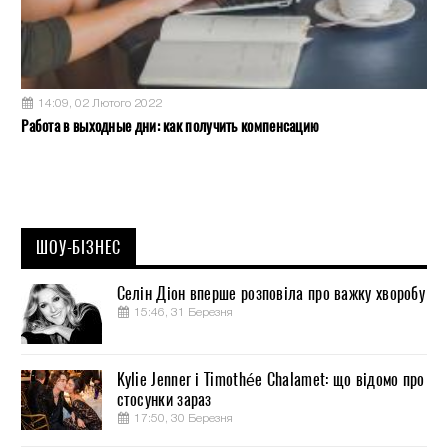
14:09, 02 Лютого 2022
Работа в выходные дни: как получить компенсацию
ШОУ-БІЗНЕС
Селін Діон вперше розповіла про важку хворобу
15:46, 31 Березня
Kylie Jenner і Timothée Chalamet: що відомо про
стосунки зараз
17:50, 30 Березня