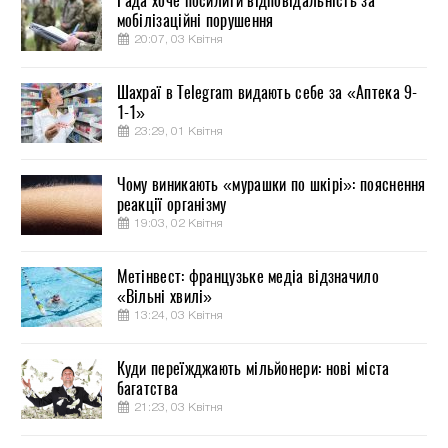
Рада хоче посилити відповідальність за
мобілізаційні порушення
20:07, 03 Квітня
Шахраї в Telegram видають себе за «Аптека 9-
1-1»
23:29, 01 Квітня
Чому виникають «мурашки по шкірі»: пояснення
реакції організму
19:03, 02 Квітня
Метінвест: французьке медіа відзначило
«Вільні хвилі»
13:24, 03 Квітня
Куди переїжджають мільйонери: нові міста
багатства
21:23, 03 Квітня