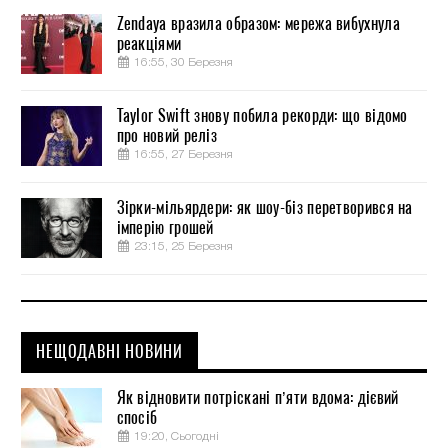
Zendaya вразила образом: мережа вибухнула
реакціями
16:55, 30 Березня
Taylor Swift знову побила рекорди: що відомо
про новий реліз
16:55, 27 Березня
Зірки-мільярдери: як шоу-біз перетворився на
імперію грошей
23:15, 25 Березня
НЕЩОДАВНІ НОВИНИ
Як відновити потріскані п’яти вдома: дієвий
спосіб
19:20, Сьогодні