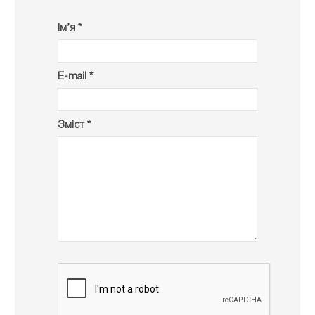
Ім’я *
E-mail *
Зміст *