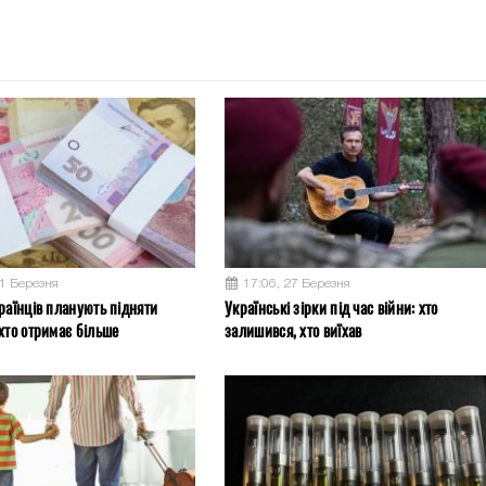
31 Березня
17:06, 27 Березня
раїнців планують підняти
Українські зірки під час війни: хто
хто отримає більше
залишився, хто виїхав