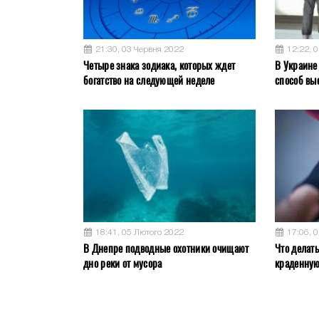
21:30, 03 Червня 2022
12:22, 
Четыре знака зодиака, которых ждет
В Украине
богатство на следующей неделе
способ вы
18:41, 05 Лютого 2022
17:06, 
В Днепре подводные охотники очищают
Что делат
дно реки от мусора
краденну