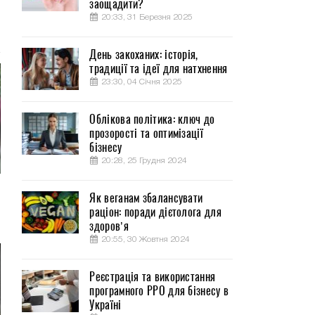
заощадити?
20:33, 31 Березня 2025
День закоханих: історія,
традиції та ідеї для натхнення
23:30, 04 Січня 2025
Облікова політика: ключ до
прозорості та оптимізації
бізнесу
20:28, 25 Грудня 2024
Як веганам збалансувати
раціон: поради дієтолога для
здоров’я
20:55, 30 Жовтня 2024
Реєстрація та використання
програмного РРО для бізнесу в
Україні