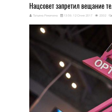
Нацсовет запретил вещание т
Татьяна Рикичина
13:59, 12 Січня 2017
2332