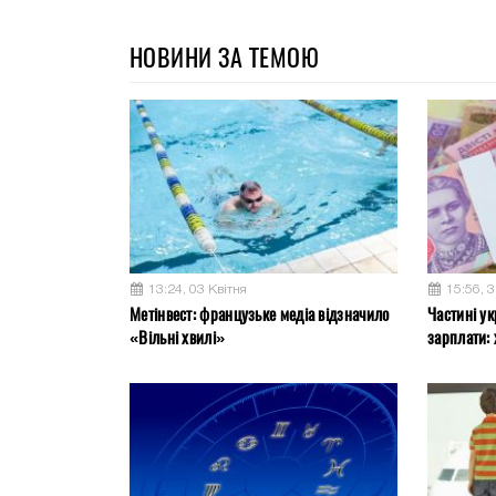
НОВИНИ ЗА ТЕМОЮ
13:24, 03 Квітня
15:56, 
Метінвест: французьке медіа відзначило
Частині ук
«Вільні хвилі»
зарплати: 