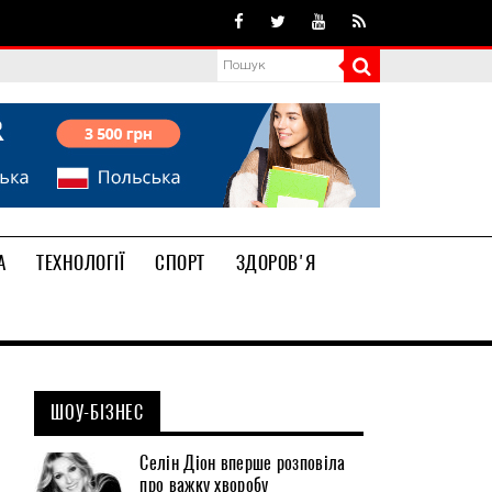
А
ТЕХНОЛОГІЇ
СПОРТ
ЗДОРОВ'Я
ШОУ-БІЗНЕС
Селін Діон вперше розповіла
про важку хворобу