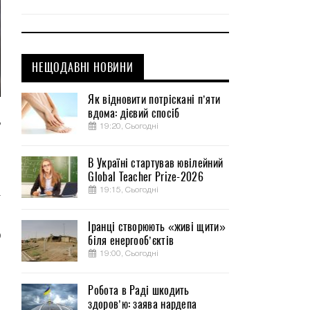
НЕЩОДАВНІ НОВИНИ
Як відновити потріскані п’яти
вдома: дієвий спосіб
ь
19:20, Сьогодні
В Україні стартував ювілейний
Global Teacher Prize-2026
19:15, Сьогодні
а
Іранці створюють «живі щити»
О
біля енергооб’єктів
19:00, Сьогодні
Робота в Раді шкодить
здоров’ю: заява нардепа