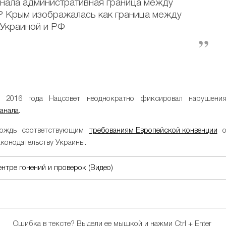
анала административная граница между
Р Крым изображалась как граница между
Украиной и РФ
и 2016 года Нацсовет неоднократно фиксировал нарушени
анала
.
Дождь соответствующим
требованиям Европейской конвенции
конодательству Украины.
нтре гонений и проверок (Видео)
Ошибка в тексте?
Выдели ее мышкой и нажми Ctrl + Enter