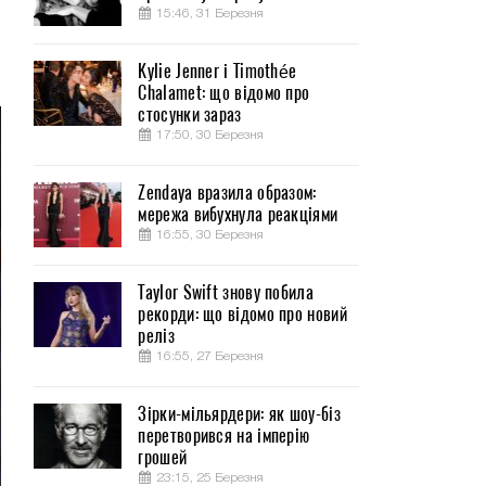
15:46, 31 Березня
Kylie Jenner і Timothée
Chalamet: що відомо про
стосунки зараз
17:50, 30 Березня
Zendaya вразила образом:
мережа вибухнула реакціями
16:55, 30 Березня
Taylor Swift знову побила
рекорди: що відомо про новий
реліз
16:55, 27 Березня
Зірки-мільярдери: як шоу-біз
перетворився на імперію
грошей
23:15, 25 Березня