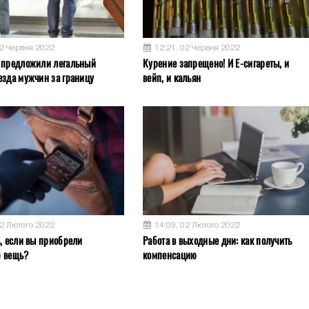
02 Червня 2022
12:21, 02 Червня 2022
 предложили легальный
Курение запрещено! И Е-сигареты, и
езда мужчин за границу
вейп, и кальян
02 Лютого 2022
14:09, 02 Лютого 2022
ь, если вы приобрели
Работа в выходные дни: как получить
ю вещь?
компенсацию