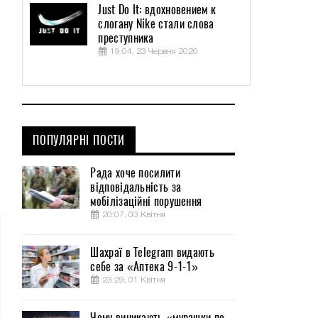
Just Do It: вдохновением к
слогану Nike стали слова
преступника
19:04, 23 Червня 2020
ПОПУЛЯРНІ ПОСТИ
Рада хоче посилити
відповідальність за
мобілізаційні порушення
20:07, 03 Квітня
Шахраї в Telegram видають
себе за «Аптека 9-1-1»
23:29, 01 Квітня
Чому виникають «мурашки по