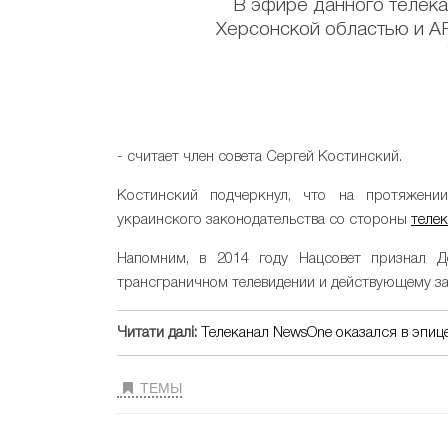
В эфире данного телек
Херсонской областью и А
- считает член совета Сергей Костинский.
Костинский подчеркнул, что на протяжени
украинского законодательства со стороны
телек
Напомним, в 2014 году Нацсовет признал 
трансграничном телевидении и действующему за
Читати далі:
Телеканал NewsOne оказался в эпице
ТЕМЫ