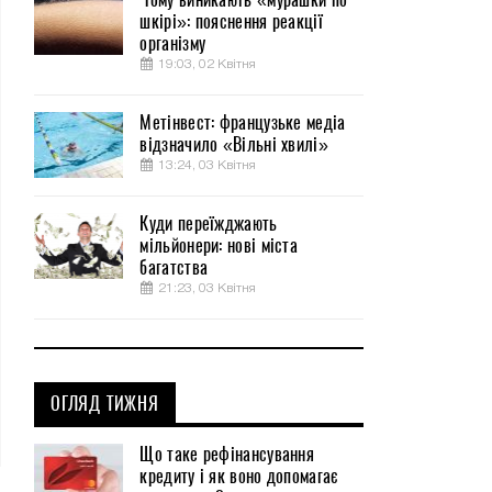
шкірі»: пояснення реакції
організму
19:03, 02 Квітня
Метінвест: французьке медіа
відзначило «Вільні хвилі»
13:24, 03 Квітня
Куди переїжджають
мільйонери: нові міста
багатства
21:23, 03 Квітня
ОГЛЯД ТИЖНЯ
Що таке рефінансування
кредиту і як воно допомагає