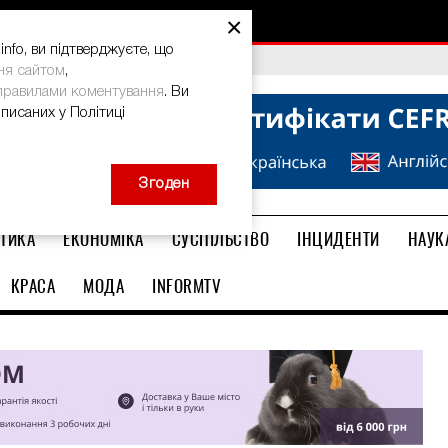
×
nfo, ви підтверджуєте, що
bal Teacher Prize-2026
ня сайтом
,
правилами коментування
. Ви
описаних у Політиці
Згоден
ТИКА
ЕКОНОМІКА
СУСПІЛЬСТВО
ІНЦИДЕНТИ
НАУК
КРАСА
МОДА
INFORMTV