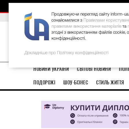
НОВИНИ
РЕКЛАМА
INFORM-UA
КОНТАКТИ
Продовжуючи перегляд сайту inform-ua.i
ВИБІР РЕДАКЦІЇ
В Україні стартував ювілейний Glo
ознайомилися з
Правилами користуван
правилами використання матеріалів
та
згодні з використанням файлів cookie, 
конфіденційності.
Докладніше про Політику конфіденційності
НОВИНИ УКРАЇНИ
СВІТОВІ НОВИНИ
ПОЛІ
ПОДОРОЖІ
ШОУ-БІЗНЕС
СТИЛЬ ЖИТТЯ