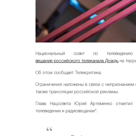
Национальный совет по телевидению
вещание российского телеканала Дождь
на терр
Об этом сообщает Телекритика.
Ограничения наложены в связи с непризнанием 
также трансляции российской рекламы.
Глава Нацсовета Юрий Артеменко отметил 
телевидении и радиовещании".