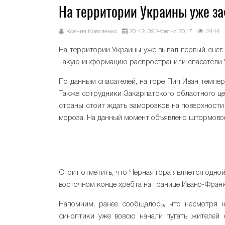
На территории Украины уже за
Ксения Коваленко
20:42, 09 Жовтня 2017
2444
На территории Украины уже выпал первый снег. 
Такую информацию распространили спасатели Ч
По данным спасателей, на горе Пип Иван темпера
Также сотрудники Закарпатского областного це
страны стоит ждать заморозков на поверхности 
мороза. На данный момент объявлено штормово
Стоит отметить, что Черная гора является одно
восточном конце хребта на границе Ивано-Франк
Напомним, ранее сообщалось, что несмотря н
синоптики уже вовсю начали пугать жителе