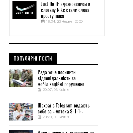
Just Do It: вдохновением к
слогану Nike стали слова
преступника
19:04, 23 Червня 2020
ПОПУЛЯРНІ ПОСТИ
Рада хоче посилити
відповідальність за
мобілізаційні порушення
20:07, 03 Квітня
Шахраї в Telegram видають
себе за «Аптека 9-1-1»
23:29, 01 Квітня
Чому виникають «мурашки по