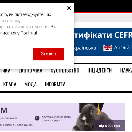
ма: дієвий спосіб
×
nfo, ви підтверджуєте, що
bal Teacher Prize-2026
ня сайтом
,
правилами коментування
. Ви
описаних у Політиці
Згоден
ТИКА
ЕКОНОМІКА
СУСПІЛЬСТВО
ІНЦИДЕНТИ
НАУК
КРАСА
МОДА
INFORMTV