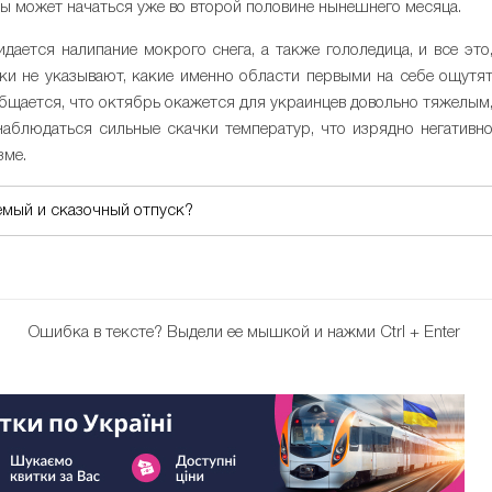
ы может начаться уже во второй половине нынешнего месяца.
дается налипание мокрого снега, а также гололедица, и все это
ки не указывают, какие именно области первыми на себе ощутя
общается, что октябрь окажется для украинцев довольно тяжелым
наблюдаться сильные скачки температур, что изрядно негативн
зме.
емый и сказочный отпуск?
Ошибка в тексте?
Выдели ее мышкой и нажми Ctrl + Enter