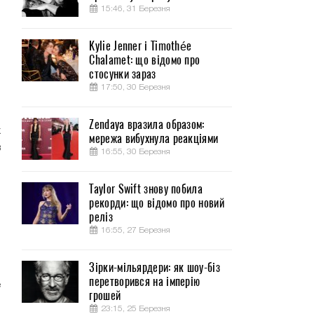
15:46, 31 Березня
Kylie Jenner і Timothée
Chalamet: що відомо про
.
стосунки зараз
17:50, 30 Березня
.
Zendaya вразила образом:
х
мережа вибухнула реакціями
в
16:55, 30 Березня
Taylor Swift знову побила
рекорди: що відомо про новий
реліз
16:55, 27 Березня
-
Зірки-мільярдери: як шоу-біз
перетворився на імперію
е
грошей
й
23:15, 25 Березня