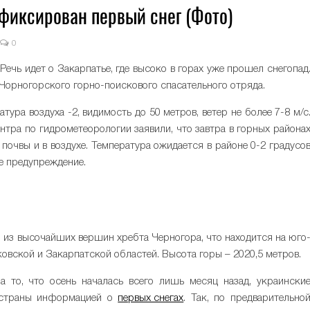
фиксирован первый снег (Фото)
0
Речь идет о Закарпатье, где высоко в горах уже прошел снегопад
орногорского горно-поискового спасательного отряда.
тура воздуха -2, видимость до 50 метров, ветер не более 7-8 м/с
нтра по гидрометеорологии заявили, что завтра в горных района
почвы и в воздухе. Температура ожидается в районе 0-2 градусо
е предупреждение.
й из высочайших вершин хребта Черногора, что находится на юго
овской и Закарпатской областей. Высота горы – 2020,5 метров.
а то, что осень началась всего лишь месяц назад, украински
й страны информацией о
первых снегах
. Так, по предварительно