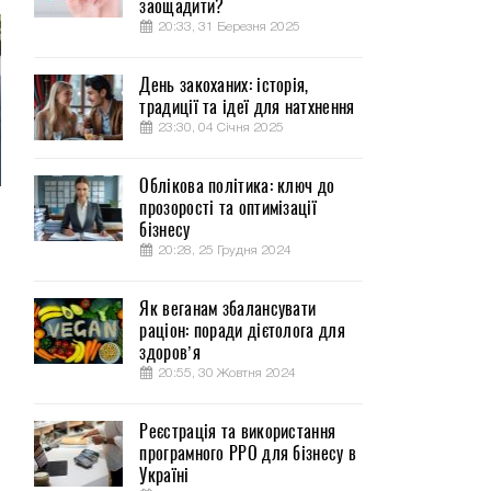
заощадити?
20:33, 31 Березня 2025
День закоханих: історія,
традиції та ідеї для натхнення
23:30, 04 Січня 2025
Облікова політика: ключ до
прозорості та оптимізації
бізнесу
20:28, 25 Грудня 2024
Як веганам збалансувати
раціон: поради дієтолога для
здоров’я
20:55, 30 Жовтня 2024
Реєстрація та використання
програмного РРО для бізнесу в
Україні