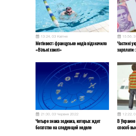
13:24, 03 Квітня
15:56, 
Метінвест: французьке медіа відзначило
Частині ук
«Вільні хвилі»
зарплати: 
21:30, 03 Червня 2022
12:22, 
Четыре знака зодиака, которых ждет
В Украине
богатство на следующей неделе
способ вы