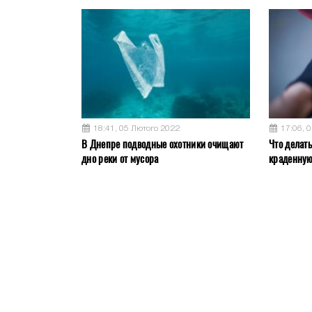
18:41, 05 Лютого 2022
17:06, 
В Днепре подводные охотники очищают
Что делат
дно реки от мусора
краденну