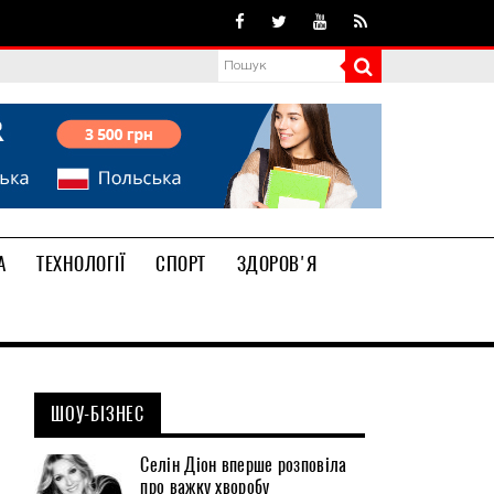
А
ТЕХНОЛОГІЇ
СПОРТ
ЗДОРОВ'Я
ШОУ-БІЗНЕС
Селін Діон вперше розповіла
про важку хворобу