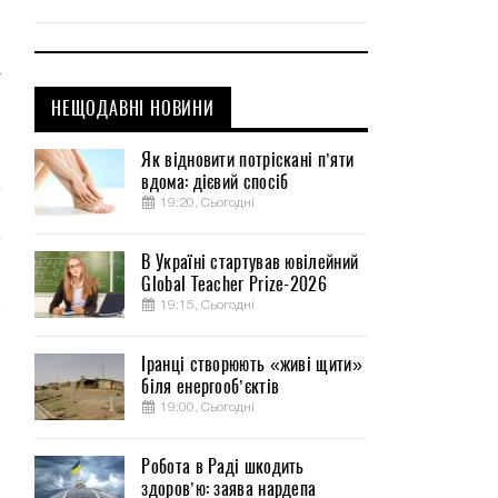
,
т
,
НЕЩОДАВНІ НОВИНИ
о
Як відновити потріскані п’яти
вдома: дієвий спосіб
19:20, Сьогодні
В Україні стартував ювілейний
Global Teacher Prize-2026
19:15, Сьогодні
Іранці створюють «живі щити»
біля енергооб’єктів
19:00, Сьогодні
Робота в Раді шкодить
здоров’ю: заява нардепа