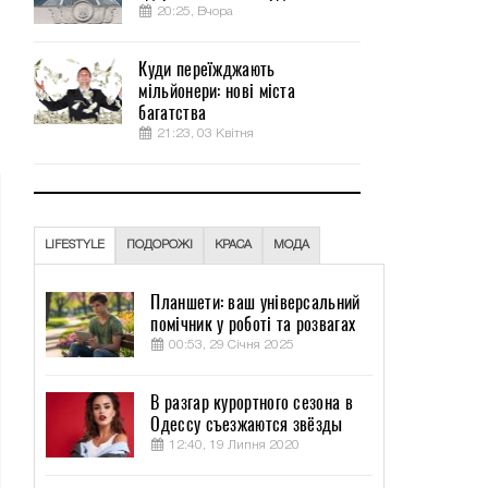
20:25, Вчора
Куди переїжджають
мільйонери: нові міста
багатства
21:23, 03 Квітня
LIFESTYLE
ПОДОРОЖІ
КРАСА
МОДА
Планшети: ваш універсальний
помічник у роботі та розвагах
00:53, 29 Січня 2025
В разгар курортного сезона в
Одессу съезжаются звёзды
12:40, 19 Липня 2020