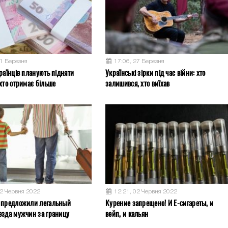
31 Березня
17:06, 27 Березня
раїнців планують підняти
Українські зірки під час війни: хто
хто отримає більше
залишився, хто виїхав
02 Червня 2022
12:21, 02 Червня 2022
 предложили легальный
Курение запрещено! И Е-сигареты, и
езда мужчин за границу
вейп, и кальян