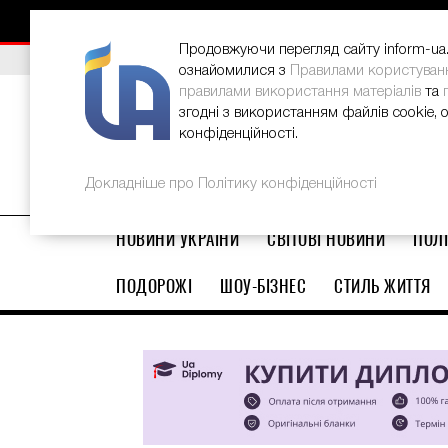
Як відновити потріскані п’яти вдо
НОВИНИ
РЕКЛАМА
INFORM-UA
КОНТАКТИ
Продовжуючи перегляд сайту inform-ua.i
ВИБІР РЕДАКЦІЇ
В Україні стартував ювілейний Glo
ознайомилися з
Правилами користуван
правилами використання матеріалів
та
згодні з використанням файлів cookie, 
конфіденційності.
Докладніше про Політику конфіденційності
НОВИНИ УКРАЇНИ
СВІТОВІ НОВИНИ
ПОЛІ
ПОДОРОЖІ
ШОУ-БІЗНЕС
СТИЛЬ ЖИТТЯ