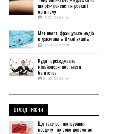
шкірі»: пояснення реакції
організму
19:03, 02 Квітня
Метінвест: французьке медіа
відзначило «Вільні хвилі»
13:24, 03 Квітня
Куди переїжджають
мільйонери: нові міста
багатства
21:23, 03 Квітня
ОГЛЯД ТИЖНЯ
Що таке рефінансування
кредиту і як воно допомагає