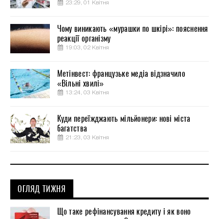
23:29, 01 Квітня
Чому виникають «мурашки по шкірі»: пояснення
реакції організму
19:03, 02 Квітня
Метінвест: французьке медіа відзначило
«Вільні хвилі»
13:24, 03 Квітня
Куди переїжджають мільйонери: нові міста
багатства
21:23, 03 Квітня
ОГЛЯД ТИЖНЯ
Що таке рефінансування кредиту і як воно