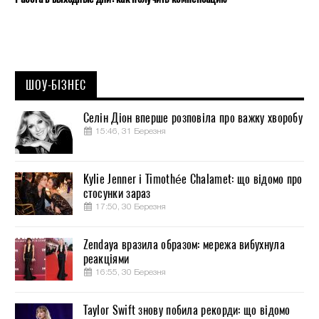
ШОУ-БІЗНЕС
Селін Діон вперше розповіла про важку хворобу
15:46, 31 Березня
Kylie Jenner і Timothée Chalamet: що відомо про
стосунки зараз
17:50, 30 Березня
Zendaya вразила образом: мережа вибухнула
реакціями
16:55, 30 Березня
Taylor Swift знову побила рекорди: що відомо