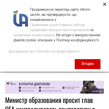
×
НОВИНИ
РЕКЛАМА
INFORM-UA
КОНТАКТИ
Продовжуючи перегляд сайту inform-
ua.info, ви підтверджуєте, що
ознайомилися з
Правилами користування сайтом
,
правилами використання матеріалів
та
правилами коментування
. Ви згодні з використанням
файлів cookie, описаних у Політиці конфіденційності.
Докладніше про Політику конфіденційності
Згоден
Министр образования просит глав