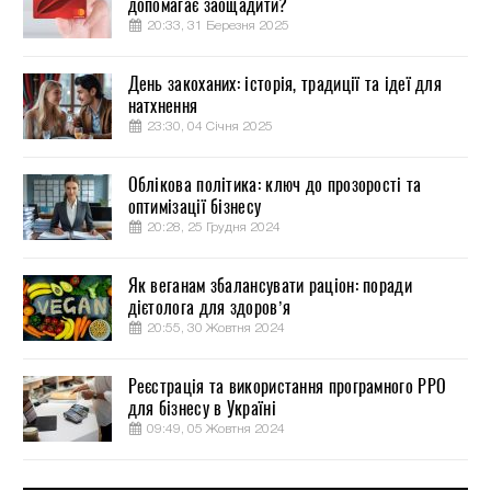
допомагає заощадити?
20:33, 31 Березня 2025
День закоханих: історія, традиції та ідеї для
натхнення
23:30, 04 Січня 2025
Облікова політика: ключ до прозорості та
оптимізації бізнесу
20:28, 25 Грудня 2024
Як веганам збалансувати раціон: поради
дієтолога для здоров’я
20:55, 30 Жовтня 2024
Реєстрація та використання програмного РРО
для бізнесу в Україні
09:49, 05 Жовтня 2024