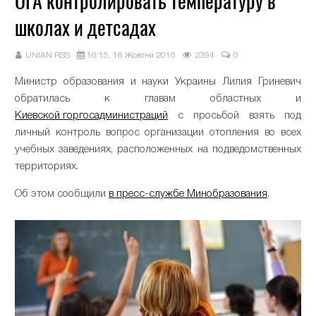
ОГА контролировать температуру в
школах и детсадах
UNIAN RSS
16:15, 18 Жовтня 2016
2394
0
Министр образования и науки Украины Лилия Гриневич
обратилась к главам областных и
Киевской горгосадминистраций
с просьбой взять под
личный контроль вопрос организации отопления во всех
учебных заведениях, расположенных на подведомственных
территориях.
Об этом сообщили
в пресс-службе Минобразования
.