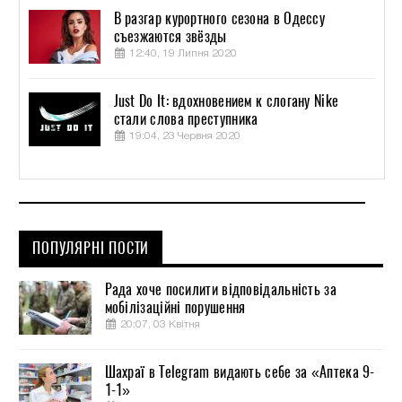
В разгар курортного сезона в Одессу
съезжаются звёзды
12:40, 19 Липня 2020
Just Do It: вдохновением к слогану Nike
стали слова преступника
19:04, 23 Червня 2020
ПОПУЛЯРНІ ПОСТИ
Рада хоче посилити відповідальність за
мобілізаційні порушення
20:07, 03 Квітня
Шахраї в Telegram видають себе за «Аптека 9-
1-1»