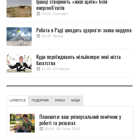
Іранці створюють «живі щити» біля
енергооб’єктів
19:00, Сьогодні
Робота в Раді шкодить здоров’ю: заява нардепа
20:25, Вчора
Куди переїжджають мільйонери: нові міста
багатства
21:23, 03 Квітня
LIFESTYLE
ПОДОРОЖІ
КРАСА
МОДА
Планшети: ваш універсальний помічник у
роботі та розвагах
00:53, 29 Січня 2025