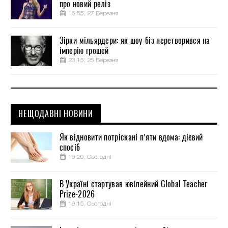
про новий реліз
16:55, 27 Березня
Зірки-мільярдери: як шоу-біз перетворився на
імперію грошей
23:15, 25 Березня
НЕЩОДАВНІ НОВИНИ
Як відновити потріскані п’яти вдома: дієвий
спосіб
19:20, Сьогодні
В Україні стартував ювілейний Global Teacher
Prize-2026
19:15, Сьогодні