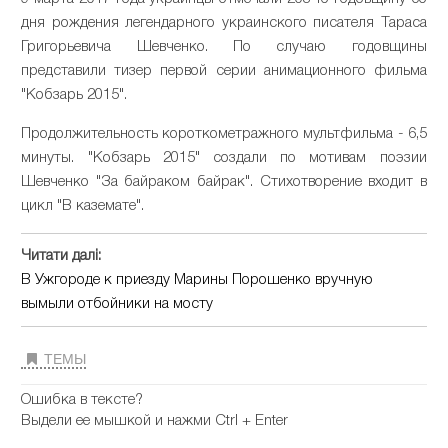
дня рождения легендарного украинского писателя Тараса
Григорьевича Шевченко. По случаю годовщины
представили тизер первой серии анимационного фильма
"Кобзарь 2015".
Продолжительность короткометражного мультфильма - 6,5
минуты. "Кобзарь 2015" создали по мотивам поэзии
Шевченко "За байраком байрак". Стихотворение входит в
цикл "В каземате".
Читати далі:
В Ужгороде к приезду Марины Порошенко вручную
вымыли отбойники на мосту
ТЕМЫ
Ошибка в тексте?
Выдели ее мышкой и нажми Ctrl + Enter