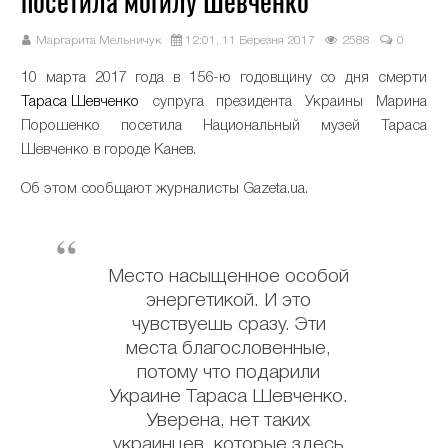
посетила могилу Шевченко
Маргарита Мельничук
12:01, 11 Березня 2017
2588
0
10 марта 2017 года в 156-ю годовщину со дня смерти
Тараса Шевченко
супруга президента Украины Марина
Порошенко посетила Национальный музей Тараса
Шевченко в городе Канев.
Об этом сообщают журналисты Gazeta.ua.
Место насыщенное особой
энергетикой. И это
чувствуешь сразу. Эти
места благословенные,
потому что подарили
Украине Тараса Шевченко.
Уверена, нет таких
украинцев, которые здесь