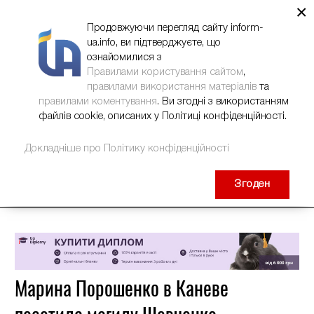
×
НОВИНИ
РЕКЛАМА
INFORM-UA
КОНТАКТИ
Продовжуючи перегляд сайту inform-
ua.info, ви підтверджуєте, що
ознайомилися з
Правилами користування сайтом
,
правилами використання матеріалів
та
правилами коментування
. Ви згодні з використанням
файлів cookie, описаних у Політиці конфіденційності.
Докладніше про Політику конфіденційності
Згоден
Марина Порошенко в Каневе