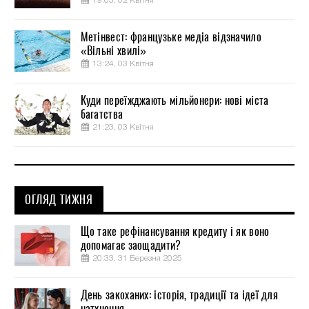
19:03, 02 Квітня
Метінвест: французьке медіа відзначило
«Вільні хвилі»
13:24, 03 Квітня
Куди переїжджають мільйонери: нові міста
багатства
21:23, 03 Квітня
ОГЛЯД ТИЖНЯ
Що таке рефінансування кредиту і як воно
допомагає заощадити?
20:33, 31 Березня 2025
День закоханих: історія, традиції та ідеї для
натхнення