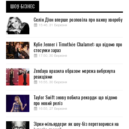
ШОУ-БІЗНЕС
Селін Діон вперше розповіла про важку хворобу
15:46, 31 Березня
Kylie Jenner і Timothée Chalamet: що відомо про
стосунки зараз
17:50, 30 Березня
Zendaya вразила образом: мережа вибухнула
реакціями
16:55, 30 Березня
Taylor Swift знову побила рекорди: що відомо
про новий реліз
16:55, 27 Березня
Зірки-мільярдери: як шоу-біз перетворився на