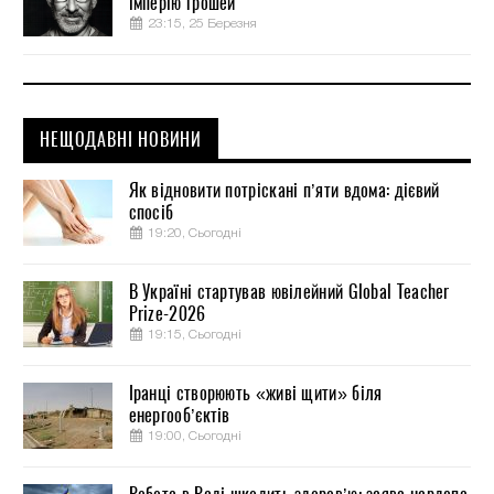
імперію грошей
23:15, 25 Березня
НЕЩОДАВНІ НОВИНИ
Як відновити потріскані п’яти вдома: дієвий
спосіб
19:20, Сьогодні
В Україні стартував ювілейний Global Teacher
Prize-2026
19:15, Сьогодні
Іранці створюють «живі щити» біля
енергооб’єктів
19:00, Сьогодні