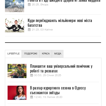
Робота в Раді шкодить здоров’ю: заява нардепа
20:25, Вчора
Куди переїжджають мільйонери: нові міста
багатства
21:23, 03 Квітня
LIFESTYLE
ПОДОРОЖІ
КРАСА
МОДА
Планшети: ваш універсальний помічник у
роботі та розвагах
00:53, 29 Січня 2025
В разгар курортного сезона в Одессу
съезжаются звёзды
12:40, 19 Липня 2020