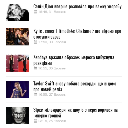
Селін Діон вперше розповіла про важку хворобу
15:46, 31 Березня
Kylie Jenner і Timothée Chalamet: що відомо про
стосунки зараз
17:50, 30 Березня
Zendaya вразила образом: мережа вибухнула
реакціями
16:55, 30 Березня
Taylor Swift знову побила рекорди: що відомо
про новий реліз
16:55, 27 Березня
Зірки-мільярдери: як шоу-біз перетворився на
імперію грошей
23:15, 25 Березня