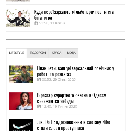
Куди переїжджають мільйонери: нові міста
багатства
21:23, 03 Квітня
LIFESTYLE
ПОДОРОЖІ
КРАСА
МОДА
Планшети: ваш універсальний помічник у
роботі та розвагах
00:53, 29 Січня 2025
В разгар курортного сезона в Одессу
съезжаются звёзды
12:40, 19 Липня 2020
Just Do It: вдохновением к слогану Nike
стали слова преступника