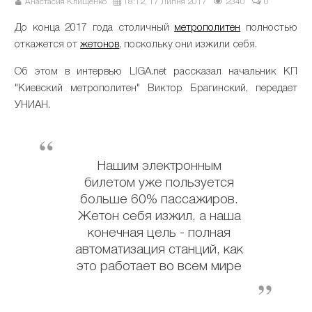
Анастасия Клищенко
18:12, 17 Липня 2017
2340
0
До конца 2017 года столичный
метрополитен
полностью
откажется от
жетонов
, поскольку они изжили себя.
Об этом в интервью LIGA.net рассказал начальник КП
"Киевский метрополитен" Виктор Брагинский, передает
УНИАН.
Нашим электронным
билетом уже пользуется
больше 60% пассажиров.
Жетон себя изжил, а наша
конечная цель - полная
автоматизация станций, как
это работает во всем мире