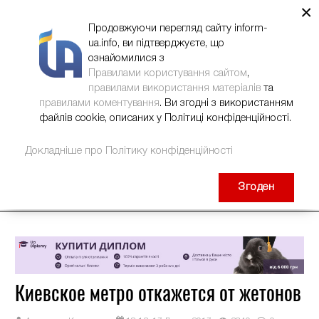
×
НОВИНИ
РЕКЛАМА
INFORM-UA
КОНТАКТИ
Продовжуючи перегляд сайту inform-
ua.info, ви підтверджуєте, що
ознайомилися з
Правилами користування сайтом
,
правилами використання матеріалів
та
правилами коментування
. Ви згодні з використанням
файлів cookie, описаних у Політиці конфіденційності.
Докладніше про Політику конфіденційності
Згоден
Киевское метро откажется от жетонов