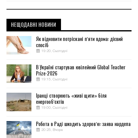
НЕЩОДАВНІ НОВИНИ
Як відновити потріскані п’яти вдома: дієвий
спосіб
19:20, Сьогодні
В Україні стартував ювілейний Global Teacher
Prize-2026
19:15, Сьогодні
Іранці створюють «живі щити» біля
енергооб’єктів
19:00, Сьогодні
Робота в Раді шкодить здоров’ю: заява нардепа
20:25, Вчора