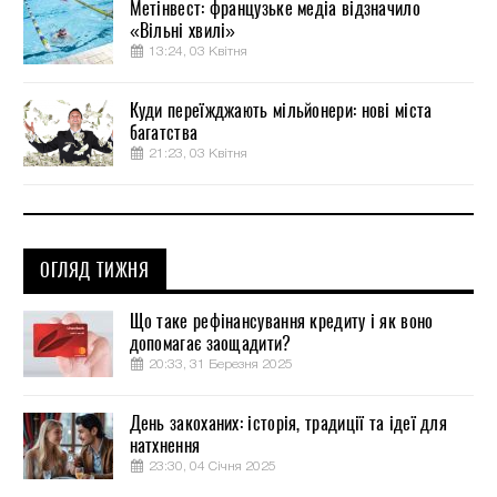
Метінвест: французьке медіа відзначило
«Вільні хвилі»
13:24, 03 Квітня
Куди переїжджають мільйонери: нові міста
багатства
21:23, 03 Квітня
ОГЛЯД ТИЖНЯ
Що таке рефінансування кредиту і як воно
допомагає заощадити?
20:33, 31 Березня 2025
День закоханих: історія, традиції та ідеї для
натхнення
23:30, 04 Січня 2025