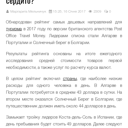
сердито?
Маргарита Мельничук
15:25, 16 Січня 2017
2309
0
Обнародован рейтинг самых дешевых направлений для
туризма
в 2017 году по версии британского агентства Post
Office Travel Money. Лидерами списка стали Алгарве в
Португалии и Солнечный берег в Болгарии.
Результаты рейтинга основаны на итоге ежегодного
исследования средней стоимости товаров первой
необходимости, а также услуг по расчету курса валют.
В целом рейтинг включил
страны
, где наиболее низкие
расходы для одного человека в день. В Алгарве в
Португалии потребуется в среднем 43 доллара в сутки. На
втором месте оказался Солнечный Берег в Болгарии, где
путешественник должен иметь около 44 долларов в день.
Замыкает тройку лидеров Коста-дель-Соль в Испании, где
день пребывания будет стоить 49 долларов. Далее следуют