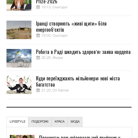
Prize-2026
19:15, Сьогодні
Іранці створюють «живі щити» біля
енергооб’єктів
19:00, Сьогодні
Робота в Раді шкодить здоров’ю: заява нардепа
20:25, Вчора
Куди переїжджають мільйонери: нові міста
багатства
21:23, 03 Квітня
LIFESTYLE
ПОДОРОЖІ
КРАСА
МОДА
Планшети: ваш універсальний помічник у