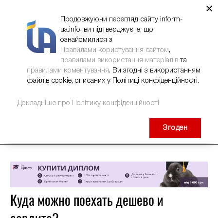
×
НОВИНИ
РЕКЛАМА
INFORM-UA
КОНТАКТИ
Продовжуючи перегляд сайту inform-
ua.info, ви підтверджуєте, що
ознайомилися з
Правилами користування сайтом
,
правилами використання матеріалів
та
правилами коментування
. Ви згодні з використанням
файлів cookie, описаних у Політиці конфіденційності.
Докладніше про Політику конфіденційності
Згоден
Куда можно поехать дешево и