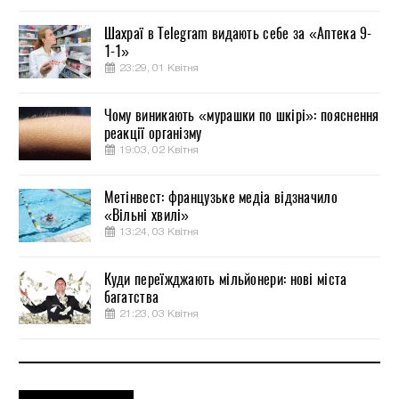
Шахраї в Telegram видають себе за «Аптека 9-
1-1»
23:29, 01 Квітня
Чому виникають «мурашки по шкірі»: пояснення
реакції організму
19:03, 02 Квітня
Метінвест: французьке медіа відзначило
«Вільні хвилі»
13:24, 03 Квітня
Куди переїжджають мільйонери: нові міста
багатства
21:23, 03 Квітня