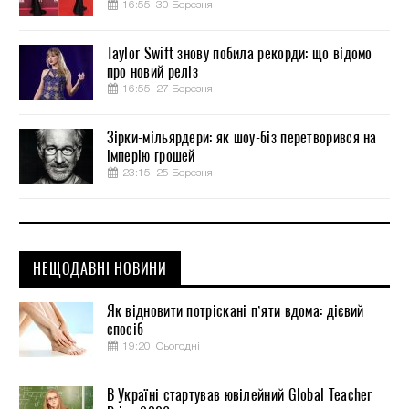
16:55, 30 Березня
Taylor Swift знову побила рекорди: що відомо
про новий реліз
16:55, 27 Березня
Зірки-мільярдери: як шоу-біз перетворився на
імперію грошей
23:15, 25 Березня
НЕЩОДАВНІ НОВИНИ
Як відновити потріскані п’яти вдома: дієвий
спосіб
19:20, Сьогодні
В Україні стартував ювілейний Global Teacher