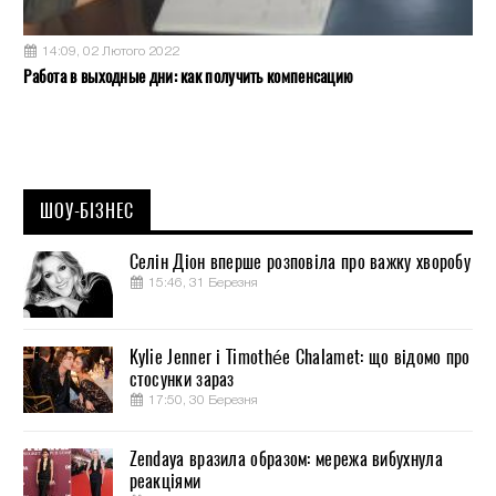
14:09, 02 Лютого 2022
Работа в выходные дни: как получить компенсацию
ШОУ-БІЗНЕС
Селін Діон вперше розповіла про важку хворобу
15:46, 31 Березня
Kylie Jenner і Timothée Chalamet: що відомо про
стосунки зараз
17:50, 30 Березня
Zendaya вразила образом: мережа вибухнула
реакціями