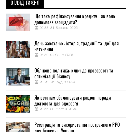
ОГЛЯД ТИЖНЯ
Що таке рефінансування кредиту і як воно
допомагає заощадити?
20:33, 31 Березня 2025
День закоханих: історія, традиції та ідеї для
натхнення
23:30, 04 Січня 2025
Облікова політика: ключ до прозорості та
оптимізації бізнесу
20:28, 25 Грудня 2024
Як веганам збалансувати раціон: поради
дієтолога для здоров’я
20:55, 30 Жовтня 2024
Реєстрація та використання програмного РРО
для бізнесу в Україні