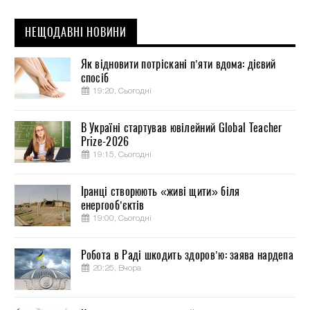
НЕЩОДАВНІ НОВИНИ
Як відновити потріскані п’яти вдома: дієвий
спосіб
19:20, Сьогодні
В Україні стартував ювілейний Global Teacher
Prize-2026
19:15, Сьогодні
Іранці створюють «живі щити» біля
енергооб’єктів
19:00, Сьогодні
Робота в Раді шкодить здоров’ю: заява нардепа
20:25, Вчора