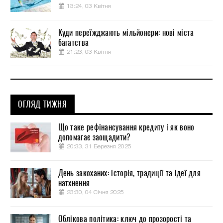
13:24, 03 Квітня
Куди переїжджають мільйонери: нові міста
багатства
21:23, 03 Квітня
ОГЛЯД ТИЖНЯ
Що таке рефінансування кредиту і як воно
допомагає заощадити?
20:33, 31 Березня 2025
День закоханих: історія, традиції та ідеї для
натхнення
23:30, 04 Січня 2025
Облікова політика: ключ до прозорості та