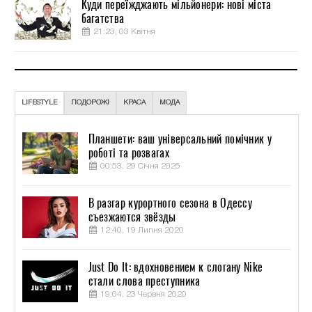
Куди переїжджають мільйонери: нові міста
багатства
21:23, 03 Квітня
LIFESTYLE
ПОДОРОЖІ
КРАСА
МОДА
Планшети: ваш універсальний помічник у
роботі та розвагах
00:53, 29 Січня 2025
В разгар курортного сезона в Одессу
съезжаются звёзды
12:40, 19 Липня 2020
Just Do It: вдохновением к слогану Nike
стали слова преступника
19:04, 23 Червня 2020