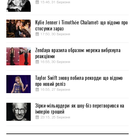
15:46, 31 Березня
Kylie Jenner і Timothée Chalamet: що відомо про
стосунки зараз
17:50, 30 Березня
Zendaya вразила образом: мережа вибухнула
реакціями
16:55, 30 Березня
Taylor Swift знову побила рекорди: що відомо
про новий реліз
16:55, 27 Березня
Зірки-мільярдери: як шоу-біз перетворився на
імперію грошей
23:15, 25 Березня