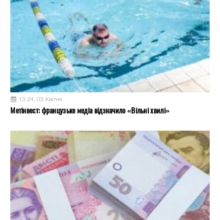
13:24, 03 Квітня
Метінвест: французьке медіа відзначило «Вільні хвилі»