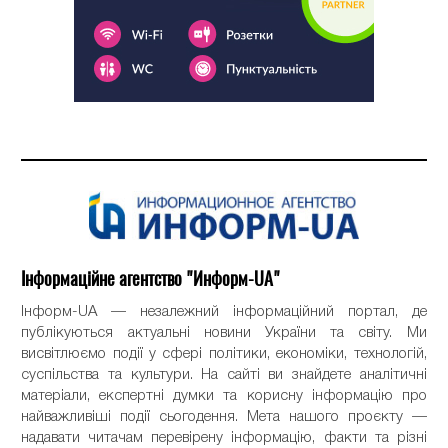
Інформаційне агентство "Информ-UA"
Інформ-UA — незалежний інформаційний портал, де
публікуються актуальні новини України та світу. Ми
висвітлюємо події у сфері політики, економіки, технологій,
суспільства та культури. На сайті ви знайдете аналітичні
матеріали, експертні думки та корисну інформацію про
найважливіші події сьогодення. Мета нашого проєкту —
надавати читачам перевірену інформацію, факти та різні