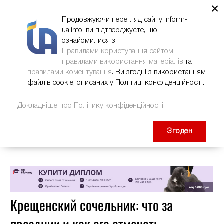
×
НОВИНИ
РЕКЛАМА
INFORM-UA
КОНТАКТИ
Продовжуючи перегляд сайту inform-
ua.info, ви підтверджуєте, що
ознайомилися з
Правилами користування сайтом
,
правилами використання матеріалів
та
правилами коментування
. Ви згодні з використанням
файлів cookie, описаних у Політиці конфіденційності.
Докладніше про Політику конфіденційності
Згоден
Крещенский сочельник: что за