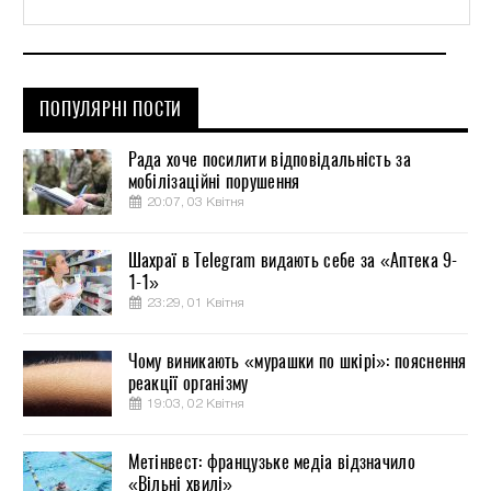
ПОПУЛЯРНІ ПОСТИ
Рада хоче посилити відповідальність за
мобілізаційні порушення
20:07, 03 Квітня
Шахраї в Telegram видають себе за «Аптека 9-
1-1»
23:29, 01 Квітня
Чому виникають «мурашки по шкірі»: пояснення
реакції організму
19:03, 02 Квітня
Метінвест: французьке медіа відзначило
«Вільні хвилі»