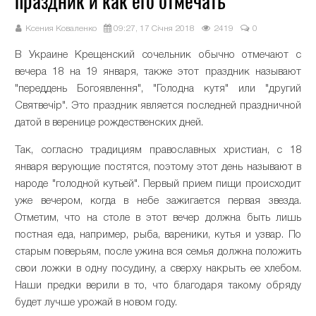
праздник и как его отмечать
Ксения Коваленко
09:27, 17 Січня 2018
2419
0
В Украине Крещенский сочельник обычно отмечают с
вечера 18 на 19 января, также этот праздник называют
"переддень Богоявлення", "Голодна кутя" или "другий
Святвечір". Это праздник является последней праздничной
датой в веренице рождественских дней.
Так, согласно традициям православных христиан, с 18
января верующие постятся, поэтому этот день называют в
народе "голодной кутьей". Первый прием пищи происходит
уже вечером, когда в небе зажигается первая звезда.
Отметим, что на столе в этот вечер должна быть лишь
постная еда, например, рыба, вареники, кутья и узвар. По
старым поверьям, после ужина вся семья должна положить
свои ложки в одну посудину, а сверху накрыть ее хлебом.
Наши предки верили в то, что благодаря такому обряду
будет лучше урожай в новом году.