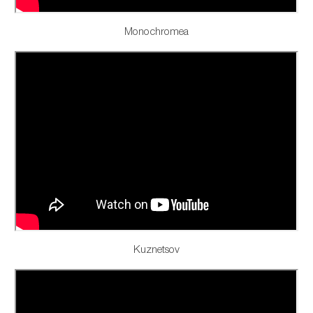
Monochromea
Kuznetsov