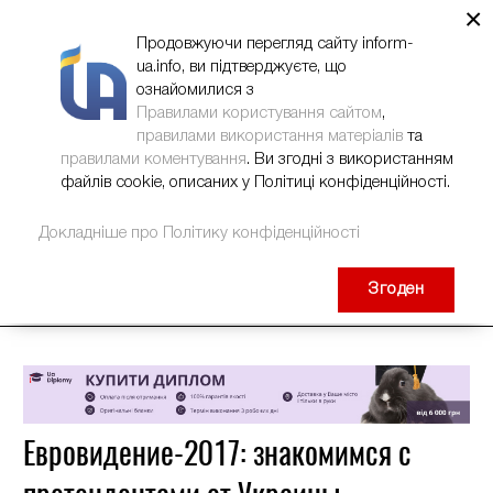
×
НОВИНИ
РЕКЛАМА
INFORM-UA
КОНТАКТИ
Продовжуючи перегляд сайту inform-
ua.info, ви підтверджуєте, що
ознайомилися з
Правилами користування сайтом
,
правилами використання матеріалів
та
правилами коментування
. Ви згодні з використанням
файлів cookie, описаних у Політиці конфіденційності.
Докладніше про Політику конфіденційності
Згоден
Евровидение-2017: знакомимся с