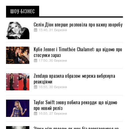
ШОУ-БІЗНЕС
Селін Діон вперше розповіла про важку хворобу
15:46, 31 Березня
Kylie Jenner і Timothée Chalamet: що відомо про
стосунки зараз
17:50, 30 Березня
Zendaya вразила образом: мережа вибухнула
реакціями
16:55, 30 Березня
Taylor Swift знову побила рекорди: що відомо
про новий реліз
16:55, 27 Березня
Зірки-мільярдери: як шоу-біз перетворився на