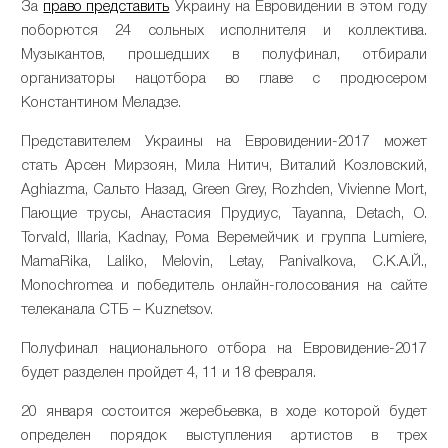
За
право представить
Украину на Евровидении в этом году
поборются 24 сольных исполнителя и коллектива.
Музыкантов, прошедших в полуфинал, отбирали
организаторы нацотбора во главе с продюсером
Константином Меладзе.
Представителем Украины на Евровидении-2017 может
стать Арсен Мирзоян, Мила Нитич, Виталий Козловский,
Aghiazma, Сальто Назад, Green Grey, Rozhden, Vivienne Mort,
Пающие трусы, Анастасия Прудиус, Tayanna, Detach, O.
Torvald, Illaria, Kadnay, Рома Веремейчик и группа Lumiere,
MamaRika, Laliko, Melovin, Letay, Panivalkova, С.К.А.Й.,
Monochromea и победитель онлайн-голосования на сайте
телеканала СТБ – Kuznetsov.
Полуфинал национального отбора на Евровидение-2017
будет разделен пройдет 4, 11 и 18 февраля.
20 января состоится жеребьевка, в ходе которой будет
определен порядок выступления артистов в трех