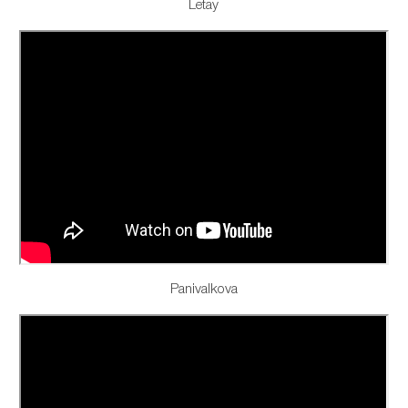
Letay
Panivalkova