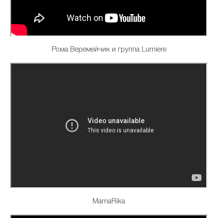
Рома Веремейчик и группа Lumiere
MamaRika