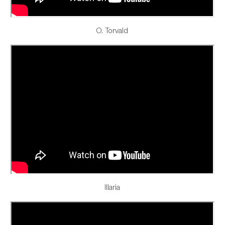
O. Torvald
Illaria