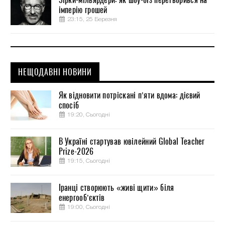
імперію грошей
23:15, 25 Березня
НЕЩОДАВНІ НОВИНИ
Як відновити потріскані п’яти вдома: дієвий
спосіб
19:20, Сьогодні
В Україні стартував ювілейний Global Teacher
Prize-2026
19:15, Сьогодні
Іранці створюють «живі щити» біля
енергооб’єктів
19:00, Сьогодні