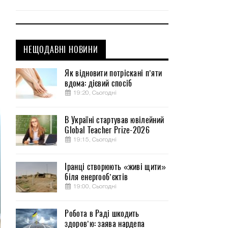
НЕЩОДАВНІ НОВИНИ
Як відновити потріскані п’яти
вдома: дієвий спосіб
19:20, Сьогодні
В Україні стартував ювілейний
Global Teacher Prize-2026
19:15, Сьогодні
Іранці створюють «живі щити»
біля енергооб’єктів
19:00, Сьогодні
Робота в Раді шкодить
здоров’ю: заява нардепа