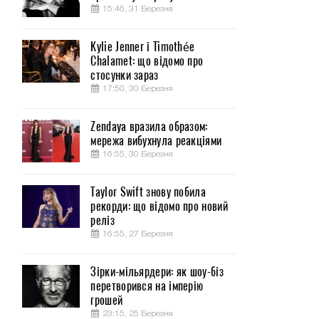
15:46, 31 Березня
Kylie Jenner і Timothée
Chalamet: що відомо про
стосунки зараз
17:50, 30 Березня
Zendaya вразила образом:
мережа вибухнула реакціями
16:55, 30 Березня
Taylor Swift знову побила
рекорди: що відомо про новий
реліз
16:55, 27 Березня
Зірки-мільярдери: як шоу-біз
перетворився на імперію
грошей
23:15, 25 Березня