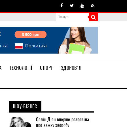
А
ТЕХНОЛОГІЇ
СПОРТ
ЗДОРОВ'Я
ШОУ-БІЗНЕС
Селін Діон вперше розповіла
про важку хворобу