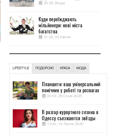
20:25, Вчора
Куди переїжджають
мільйонери: нові міста
багатства
21:23, 03 Квітня
з
и
LIFESTYLE
ПОДОРОЖІ
КРАСА
МОДА
Планшети: ваш універсальний
помічник у роботі та розвагах
00:53, 29 Січня 2025
В разгар курортного сезона в
Одессу съезжаются звёзды
12:40, 19 Липня 2020