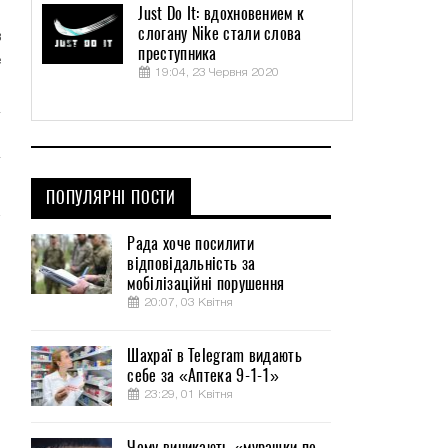
Just Do It: вдохновением к
.
слогану Nike стали слова
в
преступника
е
19:04, 23 Червня 2020
ПОПУЛЯРНІ ПОСТИ
Рада хоче посилити
відповідальність за
мобілізаційні порушення
20:07, 03 Квітня
Шахраї в Telegram видають
себе за «Аптека 9-1-1»
23:29, 01 Квітня
Чому виникають «мурашки по