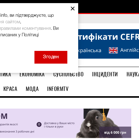
×
nfo, ви підтверджуєте, що
bal Teacher Prize-2026
ня сайтом
,
правилами коментування
. Ви
описаних у Політиці
Згоден
ТИКА
ЕКОНОМІКА
СУСПІЛЬСТВО
ІНЦИДЕНТИ
НАУК
КРАСА
МОДА
INFORMTV