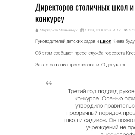
Директоров столичных школ и 
конкурсу
Маргарита Мельничук
18:29, 20 Квітня 2017
27
Руководителей детских садов и
школ
Киева буду
Об этом сообщает пресс-служба горсовета Киева
За это решение проголосовали 70 депутатов.
Третий год подряд руко
конкурсе. Осенью офи
утвердило правительс
прозрачный порядок пров
школ и садиков. Он позво
учреждений не пр