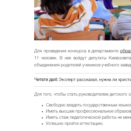
Для проведения конкурса в департаменте
обра
11 человек. В нее войдут депутаты Киевсовета
объединения родителей учеников учебного завед
Читати далі:
Эксперт рассказал, нужна ли христ
Для того, чтобы стать руководителем детского 
Свободно владеть государственным языко
Иметь высшее профессиональное образов
Иметь стаж педагогической работы не мене
Успешно пройти аттестацию.