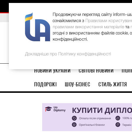
НОВИНИ
РЕКЛАМА
INFORM-UA
КОНТАКТИ
Продовжуючи перегляд сайту inform-ua.i
ВИБІР РЕДАКЦІЇ
В Україні стартував ювілейний Glo
ознайомилися з
Правилами користуван
правилами використання матеріалів
та
згодні з використанням файлів cookie, 
конфіденційності.
Докладніше про Політику конфіденційності
НОВИНИ УКРАЇНИ
СВІТОВІ НОВИНИ
ПОЛІ
ПОДОРОЖІ
ШОУ-БІЗНЕС
СТИЛЬ ЖИТТЯ