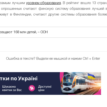
с самым лучшим
уровнем образования
. В рейтинг вошло 13 стран
 опрошенных считают финскую систему образования лучшей 
живут в Финляндии, считают другие системы образования боле
сещают 168 млн детей, – ООН
Ошибка в тексте?
Выдели ее мышкой и нажми Ctrl + Enter