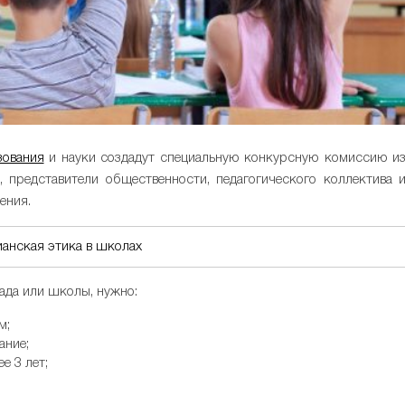
зования
и науки создадут специальную конкурсную комиссию и
, представители общественности, педагогического коллектива 
ения.
ианская этика в школах
сада или школы, нужно:
м;
ание;
е 3 лет;