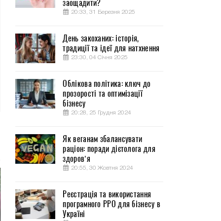
заощадити?
20:33, 31 Березня 2025
День закоханих: історія,
традиції та ідеї для натхнення
23:30, 04 Січня 2025
Облікова політика: ключ до
прозорості та оптимізації
бізнесу
20:28, 25 Грудня 2024
Як веганам збалансувати
раціон: поради дієтолога для
здоров’я
20:55, 30 Жовтня 2024
Реєстрація та використання
програмного РРО для бізнесу в
Україні