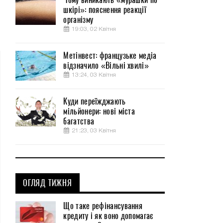
шкірі»: пояснення реакції
організму
19:03, 02 Квітня
Метінвест: французьке медіа
відзначило «Вільні хвилі»
13:24, 03 Квітня
Куди переїжджають
мільйонери: нові міста
багатства
21:23, 03 Квітня
ОГЛЯД ТИЖНЯ
Що таке рефінансування
кредиту і як воно допомагає