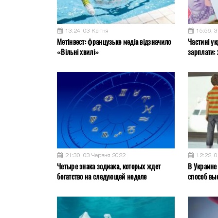
13:24, 03 Квітня
15:56, 
Метінвест: французьке медіа відзначило
Частині ук
«Вільні хвилі»
зарплати: 
21:30, 03 Червня 2022
12:22, 
Четыре знака зодиака, которых ждет
В Украине
богатство на следующей неделе
способ вы