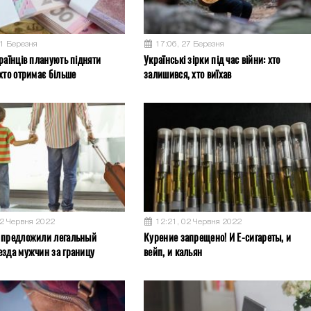
31 Березня
17:06, 27 Березня
раїнців планують підняти
Українські зірки під час війни: хто
хто отримає більше
залишився, хто виїхав
02 Червня 2022
12:21, 02 Червня 2022
 предложили легальный
Курение запрещено! И Е-сигареты, и
езда мужчин за границу
вейп, и кальян