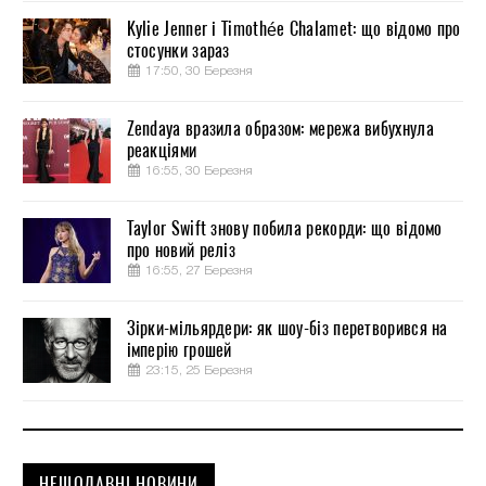
Kylie Jenner і Timothée Chalamet: що відомо про
стосунки зараз
17:50, 30 Березня
Zendaya вразила образом: мережа вибухнула
реакціями
16:55, 30 Березня
Taylor Swift знову побила рекорди: що відомо
про новий реліз
16:55, 27 Березня
Зірки-мільярдери: як шоу-біз перетворився на
імперію грошей
23:15, 25 Березня
НЕЩОДАВНІ НОВИНИ