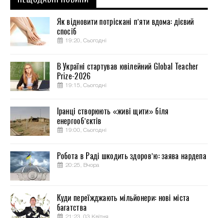
Як відновити потріскані п’яти вдома: дієвий
спосіб
19:20, Сьогодні
В Україні стартував ювілейний Global Teacher
Prize-2026
19:15, Сьогодні
Іранці створюють «живі щити» біля
енергооб’єктів
19:00, Сьогодні
Робота в Раді шкодить здоров’ю: заява нардепа
20:25, Вчора
Куди переїжджають мільйонери: нові міста
багатства
21:23, 03 Квітня