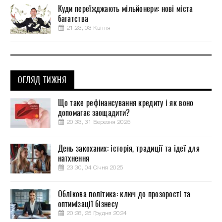
Куди переїжджають мільйонери: нові міста
багатства
21:23, 03 Квітня
ОГЛЯД ТИЖНЯ
Що таке рефінансування кредиту і як воно
допомагає заощадити?
20:33, 31 Березня 2025
День закоханих: історія, традиції та ідеї для
натхнення
23:30, 04 Січня 2025
Облікова політика: ключ до прозорості та
оптимізації бізнесу
20:28, 25 Грудня 2024