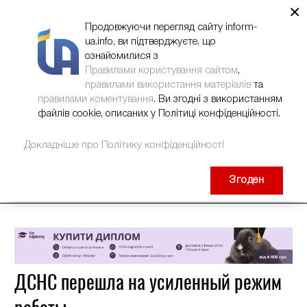
×
НОВИНИ
РЕКЛАМА
INFORM-UA
КОНТАКТИ
Продовжуючи перегляд сайту inform-
ua.info, ви підтверджуєте, що
ознайомилися з
Правилами користування сайтом
,
правилами використання матеріалів
та
правилами коментування
. Ви згодні з використанням
файлів cookie, описаних у Політиці конфіденційності.
Докладніше про Політику конфіденційності
Згоден
ДСНС перешла на усиленный режим