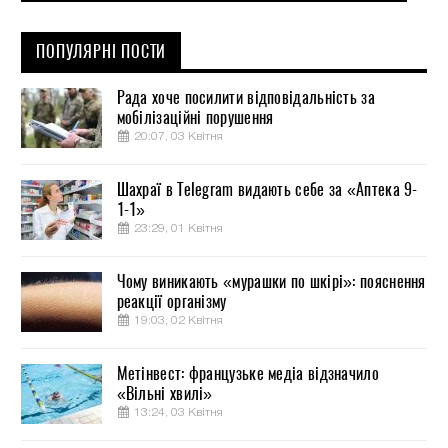
ПОПУЛЯРНІ ПОСТИ
Рада хоче посилити відповідальність за
мобілізаційні порушення
20:07, 03 Квітня
Шахраї в Telegram видають себе за «Аптека 9-
1-1»
23:29, 01 Квітня
Чому виникають «мурашки по шкірі»: пояснення
реакції організму
19:03, 02 Квітня
Метінвест: французьке медіа відзначило
«Вільні хвилі»
13:24, 03 Квітня