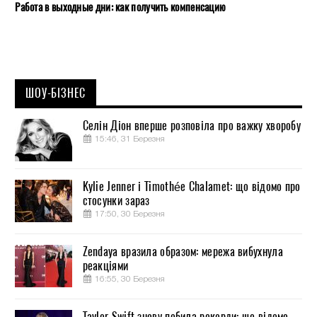
Работа в выходные дни: как получить компенсацию
ШОУ-БІЗНЕС
Селін Діон вперше розповіла про важку хворобу
15:46, 31 Березня
Kylie Jenner і Timothée Chalamet: що відомо про
стосунки зараз
17:50, 30 Березня
Zendaya вразила образом: мережа вибухнула
реакціями
16:55, 30 Березня
Taylor Swift знову побила рекорди: що відомо