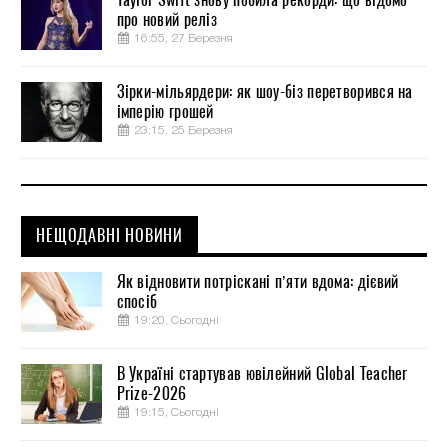
про новий реліз
16:55, 27 Березня
Зірки-мільярдери: як шоу-біз перетворився на
імперію грошей
23:15, 25 Березня
НЕЩОДАВНІ НОВИНИ
Як відновити потріскані п’яти вдома: дієвий
спосіб
19:20, Сьогодні
В Україні стартував ювілейний Global Teacher
Prize-2026
19:15, Сьогодні