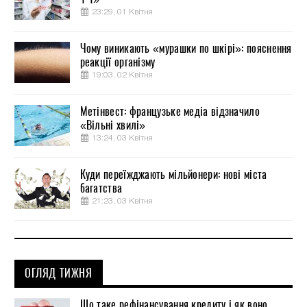
23:29, 01 Квітня
Чому виникають «мурашки по шкірі»: пояснення
реакції організму
19:03, 02 Квітня
Метінвест: французьке медіа відзначило
«Вільні хвилі»
13:24, 03 Квітня
Куди переїжджають мільйонери: нові міста
багатства
21:23, 03 Квітня
ОГЛЯД ТИЖНЯ
Що таке рефінансування кредиту і як воно