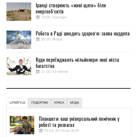
Іранці створюють «живі щити» біля
енергооб’єктів
19:00, Сьогодні
Робота в Раді шкодить здоров’ю: заява нардепа
20:25, Вчора
Куди переїжджають мільйонери: нові міста
багатства
21:23, 03 Квітня
LIFESTYLE
ПОДОРОЖІ
КРАСА
МОДА
Планшети: ваш універсальний помічник у
роботі та розвагах
00:53, 29 Січня 2025