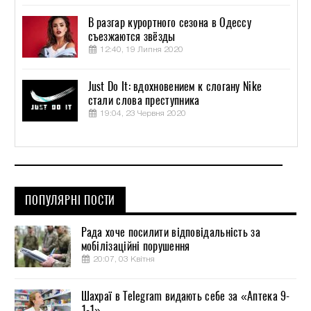
В разгар курортного сезона в Одессу
съезжаются звёзды
12:40, 19 Липня 2020
Just Do It: вдохновением к слогану Nike
стали слова преступника
19:04, 23 Червня 2020
ПОПУЛЯРНІ ПОСТИ
Рада хоче посилити відповідальність за
мобілізаційні порушення
20:07, 03 Квітня
Шахраї в Telegram видають себе за «Аптека 9-
1-1»