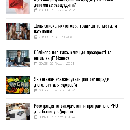
допомагає заощадити?
20:33, 31 Березня 2025
День закоханих: історія, традиції та ідеї для
натхнення
23:30, 04 Січня 2025
Облікова політика: ключ до прозорості та
оптимізації бізнесу
20:28, 25 Грудня 2024
Як веганам збалансувати раціон: поради
дієтолога для здоров’я
20:55, 30 Жовтня 2024
Реєстрація та використання програмного РРО
для бізнесу в Україні
09:49, 05 Жовтня 2024