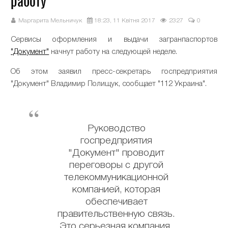
работу
Маргарита Мельничук
18:23, 11 Квітня 2017
2327
0
Сервисы оформления и выдачи загранпаспортов
"Документ"
начнут работу на следующей неделе.
Об этом заявил пресс-секретарь госпредприятия
"Документ" Владимир Полищук, сообщает "112 Украина".
Руководство
госпредприятия
"Документ" проводит
переговоры с другой
телекоммуникационной
компанией, которая
обеспечивает
правительственную связь.
Это серьезная компания.