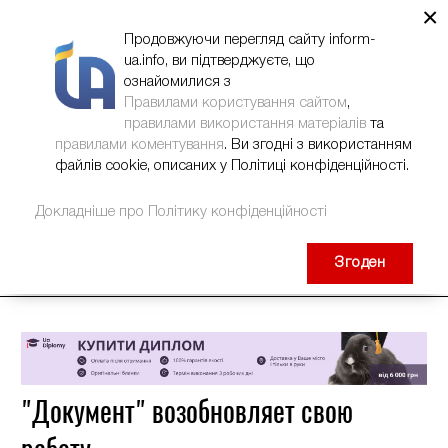
×
НОВИНИ
РЕКЛАМА
INFORM-UA
КОНТАКТИ
Продовжуючи перегляд сайту inform-
ua.info, ви підтверджуєте, що
ознайомилися з
Правилами користування сайтом
,
правилами використання матеріалів
та
правилами коментування
. Ви згодні з використанням
файлів cookie, описаних у Політиці конфіденційності.
Докладніше про Політику конфіденційності
Згоден
"Документ" возобновляет свою