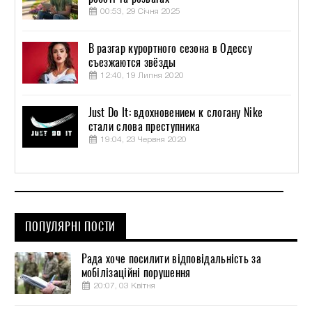
00:53, 29 Січня 2025
В разгар курортного сезона в Одессу
съезжаются звёзды
12:40, 19 Липня 2020
Just Do It: вдохновением к слогану Nike
стали слова преступника
19:04, 23 Червня 2020
ПОПУЛЯРНІ ПОСТИ
Рада хоче посилити відповідальність за
мобілізаційні порушення
20:07, 03 Квітня