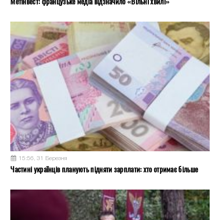
Метінвест: французьке медіа відзначило «Вільні хвилі»
15:56, 31 Березня
Частині українців планують підняти зарплати: хто отримає більше