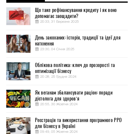
Що таке рефінансування кредиту і як воно
допомагає заощадити?
20:33, 31 Березня 2025
День закоханих: історія, традиції та ідеї для
натхнення
23:30, 04 Січня 2025
Облікова політика: ключ до прозорості та
оптимізації бізнесу
20:28, 25 Грудня 2024
Як веганам збалансувати раціон: поради
дієтолога для здоров’я
20:55, 30 Жовтня 2024
Реєстрація та використання програмного РРО
для бізнесу в Україні
09:49, 05 Жовтня 2024