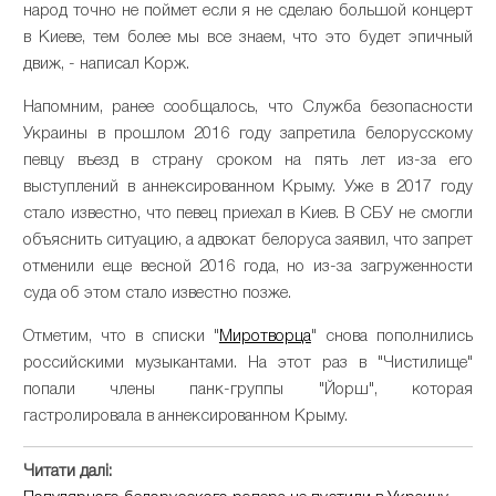
народ точно не поймет если я не сделаю большой концерт
в Киеве, тем более мы все знаем, что это будет эпичный
движ, - написал Корж.
Напомним, ранее сообщалось, что Служба безопасности
Украины в прошлом 2016 году запретила белорусскому
певцу въезд в страну сроком на пять лет из-за его
выступлений в аннексированном Крыму. Уже в 2017 году
стало известно, что певец приехал в Киев. В СБУ не смогли
объяснить ситуацию, а адвокат белоруса заявил, что запрет
отменили еще весной 2016 года, но из-за загруженности
суда об этом стало известно позже.
Отметим, что в списки "
Миротворца
" снова пополнились
российскими музыкантами. На этот раз в "Чистилище"
попали члены панк-группы "Йорш", которая
гастролировала в аннексированном Крыму.
Читати далі: