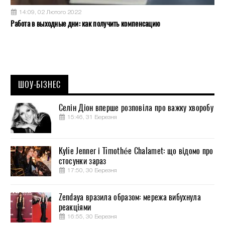
14:09, 02 Лютого 2022
Работа в выходные дни: как получить компенсацию
ШОУ-БІЗНЕС
Селін Діон вперше розповіла про важку хворобу
15:46, 31 Березня
Kylie Jenner і Timothée Chalamet: що відомо про
стосунки зараз
17:50, 30 Березня
Zendaya вразила образом: мережа вибухнула
реакціями
16:55, 30 Березня