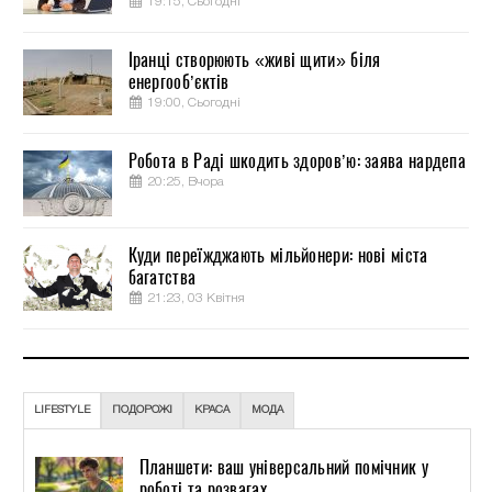
19:15, Сьогодні
Іранці створюють «живі щити» біля
енергооб’єктів
19:00, Сьогодні
Робота в Раді шкодить здоров’ю: заява нардепа
20:25, Вчора
Куди переїжджають мільйонери: нові міста
багатства
21:23, 03 Квітня
LIFESTYLE
ПОДОРОЖІ
КРАСА
МОДА
Планшети: ваш універсальний помічник у
роботі та розвагах