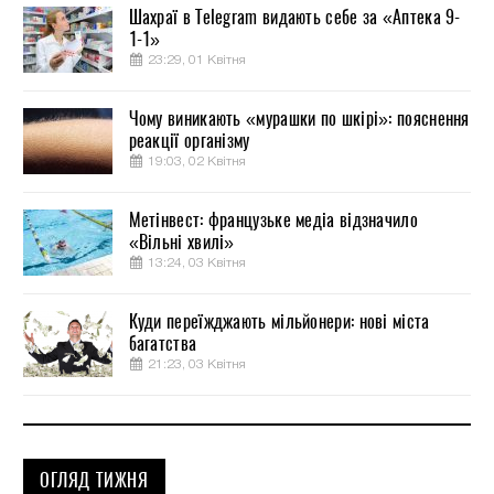
Шахраї в Telegram видають себе за «Аптека 9-
1-1»
23:29, 01 Квітня
Чому виникають «мурашки по шкірі»: пояснення
реакції організму
19:03, 02 Квітня
Метінвест: французьке медіа відзначило
«Вільні хвилі»
13:24, 03 Квітня
Куди переїжджають мільйонери: нові міста
багатства
21:23, 03 Квітня
ОГЛЯД ТИЖНЯ