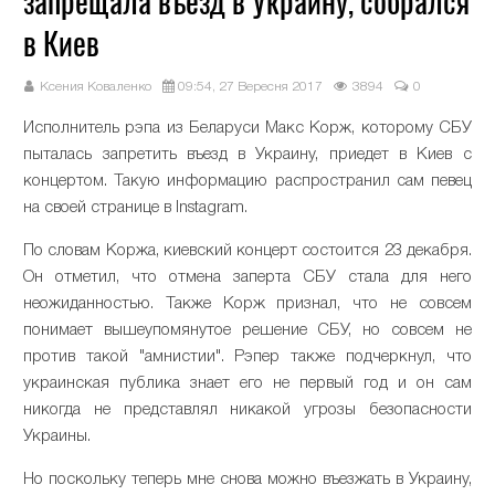
запрещала въезд в Украину, собрался
в Киев
Ксения Коваленко
09:54, 27 Вересня 2017
3894
0
Исполнитель рэпа из Беларуси Макс Корж, которому СБУ
пыталась запретить въезд в Украину, приедет в Киев с
концертом. Такую информацию распространил сам певец
на своей странице в Instagram.
По словам Коржа, киевский концерт состоится 23 декабря.
Он отметил, что отмена заперта СБУ стала для него
неожиданностью. Также Корж признал, что не совсем
понимает вышеупомянутое решение СБУ, но совсем не
против такой "амнистии". Рэпер также подчеркнул, что
украинская публика знает его не первый год и он сам
никогда не представлял никакой угрозы безопасности
Украины.
Но поскольку теперь мне снова можно въезжать в Украину,