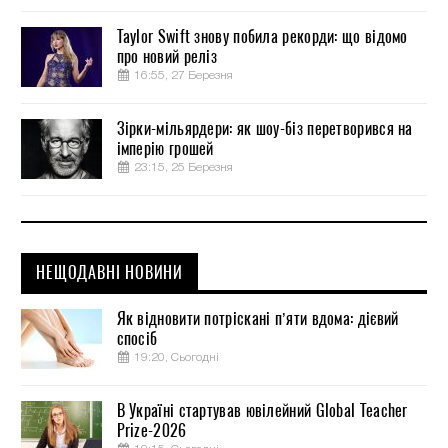
Taylor Swift знову побила рекорди: що відомо
про новий реліз
16:55, 27 Березня
Зірки-мільярдери: як шоу-біз перетворився на
імперію грошей
23:15, 25 Березня
НЕЩОДАВНІ НОВИНИ
Як відновити потріскані п’яти вдома: дієвий
спосіб
19:20, Сьогодні
В Україні стартував ювілейний Global Teacher
Prize-2026