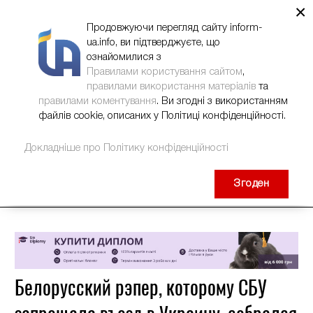
×
НОВИНИ
РЕКЛАМА
INFORM-UA
КОНТАКТИ
Продовжуючи перегляд сайту inform-
ua.info, ви підтверджуєте, що
ознайомилися з
Правилами користування сайтом
,
правилами використання матеріалів
та
правилами коментування
. Ви згодні з використанням
файлів cookie, описаних у Політиці конфіденційності.
Докладніше про Політику конфіденційності
Згоден
Белорусский рэпер, которому СБУ