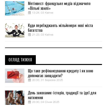
Метінвест: французьке медіа відзначило
«Вільні хвилі»
13:24, 03 Квітня
Куди переїжджають мільйонери: нові міста
багатства
21:23, 03 Квітня
ОГЛЯД ТИЖНЯ
Що таке рефінансування кредиту і як воно
допомагає заощадити?
20:33, 31 Березня 2025
День закоханих: історія, традиції та ідеї для
натхнення
23:30, 04 Січня 2025