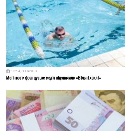
13:24, 03 Квітня
Метінвест: французьке медіа відзначило «Вільні хвилі»