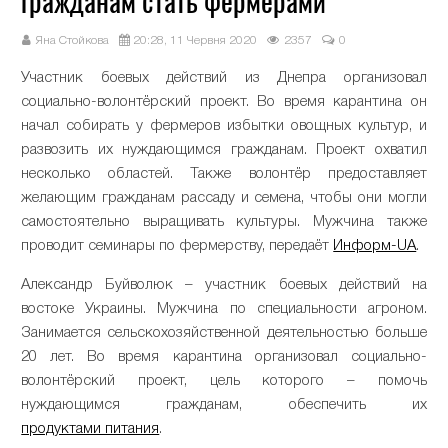
гражданам стать фермерами
Яна Стойкова
20:28, 11 Червня 2020
2357
0
Участник боевых действий из Днепра организовал
социально-волонтёрский проект. Во время карантина он
начал собирать у фермеров избытки овощных культур, и
развозить их нуждающимся гражданам. Проект охватил
несколько областей. Также волонтёр предоставляет
желающим гражданам рассаду и семена, чтобы они могли
самостоятельно выращивать культуры. Мужчина также
проводит семинары по фермерству, передаёт
Информ-UA
.
Александр Буйволюк – участник боевых действий на
востоке Украины. Мужчина по специальности агроном.
Занимается сельскохозяйственной деятельностью больше
20 лет. Во время карантина организовал социально-
волонтёрский проект, цель которого – помочь
нуждающимся гражданам, обеспечить их
продуктами питания
.