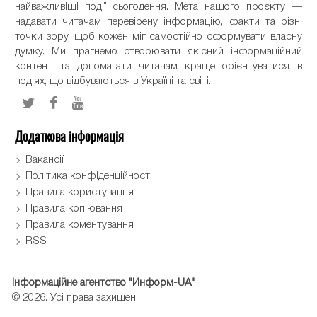
найважливіші події сьогодення. Мета нашого проєкту —
надавати читачам перевірену інформацію, факти та різні
точки зору, щоб кожен міг самостійно сформувати власну
думку. Ми прагнемо створювати якісний інформаційний
контент та допомагати читачам краще орієнтуватися в
подіях, що відбуваються в Україні та світі.
Додаткова інформація
Вакансії
Політика конфіденційності
Правила користування
Правила копіювання
Правила коментування
RSS
Інформаційне агентство "Информ-UA"
© 2026. Усі права захищені.