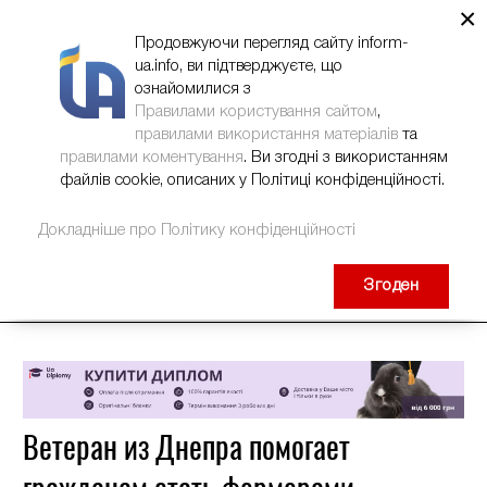
×
НОВИНИ
РЕКЛАМА
INFORM-UA
КОНТАКТИ
Продовжуючи перегляд сайту inform-
ua.info, ви підтверджуєте, що
ознайомилися з
Правилами користування сайтом
,
правилами використання матеріалів
та
правилами коментування
. Ви згодні з використанням
файлів cookie, описаних у Політиці конфіденційності.
Докладніше про Політику конфіденційності
Згоден
Ветеран из Днепра помогает