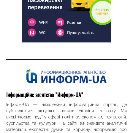
Інформаційне агентство "Информ-UA"
Інформ-UA — незалежний інформаційний портал, де
публікуються актуальні новини України та світу. Ми
висвітлюємо події у сфері політики, економіки, технологій,
суспільства та культури. На сайті ви знайдете аналітичні
матеріали, експертні думки та корисну інформацію про