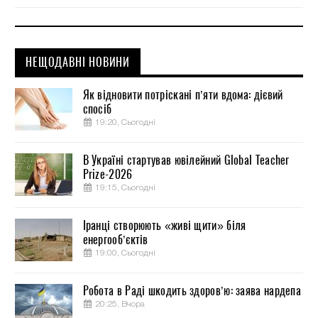
НЕЩОДАВНІ НОВИНИ
Як відновити потріскані п’яти вдома: дієвий
спосіб
19:20, Сьогодні
В Україні стартував ювілейний Global Teacher
Prize-2026
19:15, Сьогодні
Іранці створюють «живі щити» біля
енергооб’єктів
19:00, Сьогодні
Робота в Раді шкодить здоров’ю: заява нардепа
20:25, Вчора