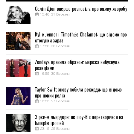
Селін Діон вперше розповіла про важку хворобу
15:46, 31 Березня
Kylie Jenner і Timothée Chalamet: що відомо про
стосунки зараз
17:50, 30 Березня
Zendaya вразила образом: мережа вибухнула
реакціями
16:55, 30 Березня
Taylor Swift знову побила рекорди: що відомо
про новий реліз
16:55, 27 Березня
Зірки-мільярдери: як шоу-біз перетворився на
імперію грошей
23:15, 25 Березня