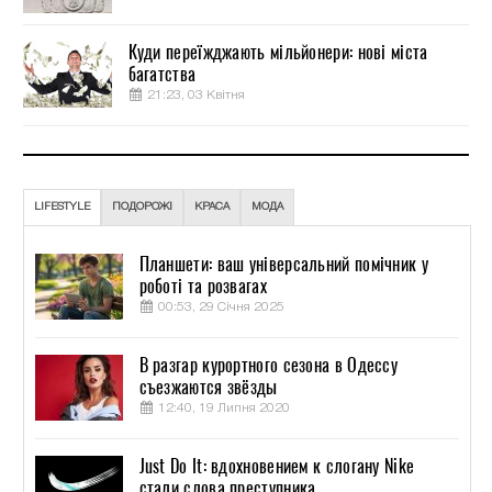
Куди переїжджають мільйонери: нові міста
багатства
21:23, 03 Квітня
LIFESTYLE
ПОДОРОЖІ
КРАСА
МОДА
Планшети: ваш універсальний помічник у
роботі та розвагах
00:53, 29 Січня 2025
В разгар курортного сезона в Одессу
съезжаются звёзды
12:40, 19 Липня 2020
Just Do It: вдохновением к слогану Nike
стали слова преступника