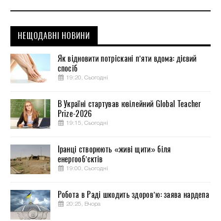
НЕЩОДАВНІ НОВИНИ
Як відновити потріскані п’яти вдома: дієвий
спосіб
19:20, Сьогодні
В Україні стартував ювілейний Global Teacher
Prize-2026
19:15, Сьогодні
Іранці створюють «живі щити» біля
енергооб’єктів
19:00, Сьогодні
Робота в Раді шкодить здоров’ю: заява нардепа
20:25, Вчора