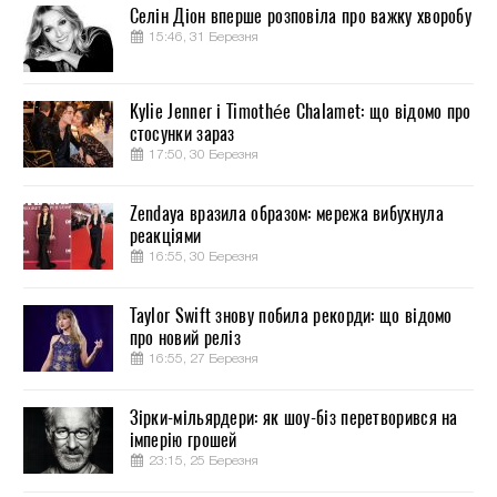
Селін Діон вперше розповіла про важку хворобу
15:46, 31 Березня
Kylie Jenner і Timothée Chalamet: що відомо про
стосунки зараз
17:50, 30 Березня
Zendaya вразила образом: мережа вибухнула
реакціями
16:55, 30 Березня
Taylor Swift знову побила рекорди: що відомо
про новий реліз
16:55, 27 Березня
Зірки-мільярдери: як шоу-біз перетворився на
імперію грошей
23:15, 25 Березня