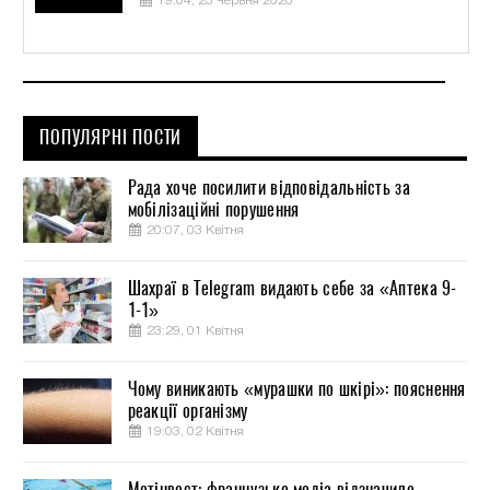
19:04, 23 Червня 2020
ПОПУЛЯРНІ ПОСТИ
Рада хоче посилити відповідальність за
мобілізаційні порушення
20:07, 03 Квітня
Шахраї в Telegram видають себе за «Аптека 9-
1-1»
23:29, 01 Квітня
Чому виникають «мурашки по шкірі»: пояснення
реакції організму
19:03, 02 Квітня
Метінвест: французьке медіа відзначило