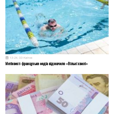
13:24, 03 Квітня
Метінвест: французьке медіа відзначило «Вільні хвилі»