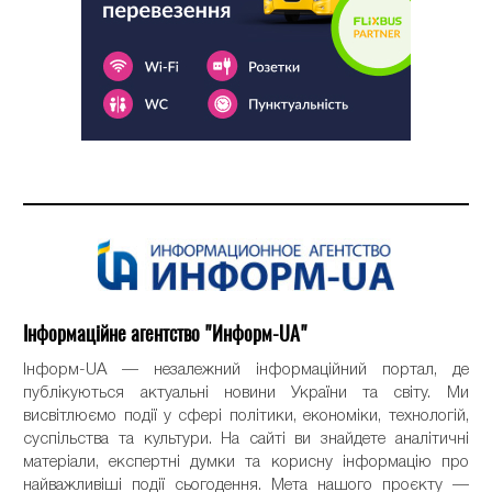
Інформаційне агентство "Информ-UA"
Інформ-UA — незалежний інформаційний портал, де
публікуються актуальні новини України та світу. Ми
висвітлюємо події у сфері політики, економіки, технологій,
суспільства та культури. На сайті ви знайдете аналітичні
матеріали, експертні думки та корисну інформацію про
найважливіші події сьогодення. Мета нашого проєкту —