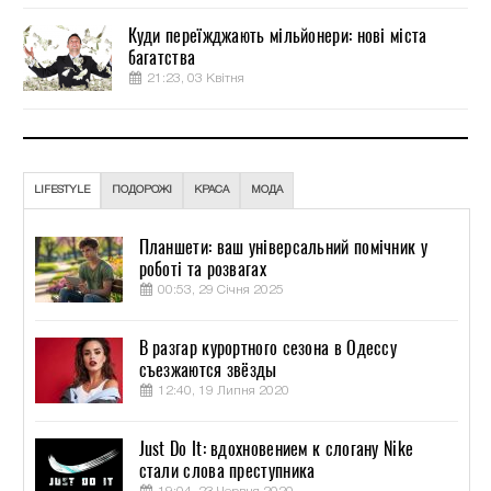
Куди переїжджають мільйонери: нові міста
багатства
21:23, 03 Квітня
LIFESTYLE
ПОДОРОЖІ
КРАСА
МОДА
Планшети: ваш універсальний помічник у
роботі та розвагах
00:53, 29 Січня 2025
В разгар курортного сезона в Одессу
съезжаются звёзды
12:40, 19 Липня 2020
Just Do It: вдохновением к слогану Nike
стали слова преступника