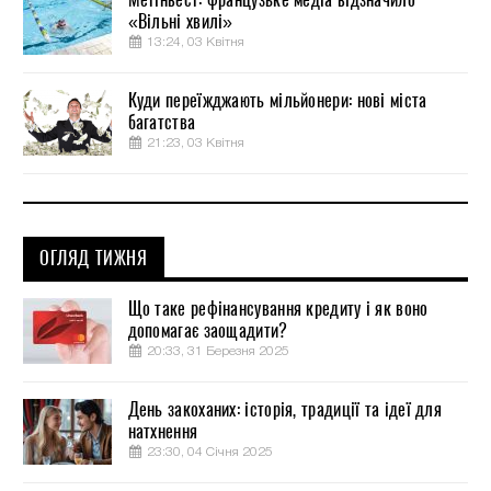
«Вільні хвилі»
13:24, 03 Квітня
Куди переїжджають мільйонери: нові міста
багатства
21:23, 03 Квітня
ОГЛЯД ТИЖНЯ
Що таке рефінансування кредиту і як воно
допомагає заощадити?
20:33, 31 Березня 2025
День закоханих: історія, традиції та ідеї для
натхнення
23:30, 04 Січня 2025