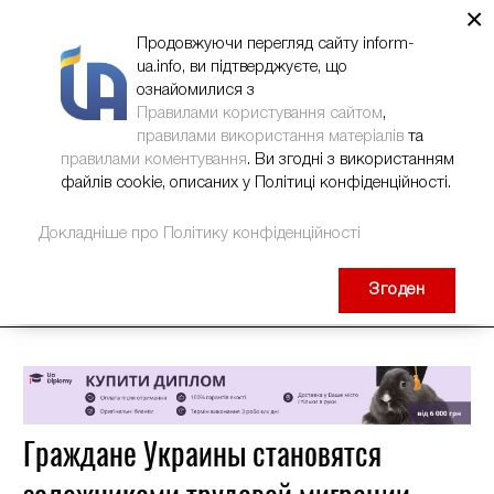
×
НОВИНИ
РЕКЛАМА
INFORM-UA
КОНТАКТИ
Продовжуючи перегляд сайту inform-
ua.info, ви підтверджуєте, що
ознайомилися з
Правилами користування сайтом
,
правилами використання матеріалів
та
правилами коментування
. Ви згодні з використанням
файлів cookie, описаних у Політиці конфіденційності.
Докладніше про Політику конфіденційності
Згоден
Граждане Украины становятся