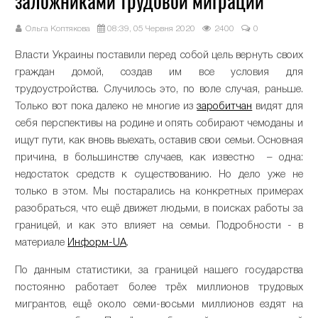
заложниками трудовой миграции
Ольга Коптякова
08:39, 05 Червня 2020
2400
0
Власти Украины поставили перед собой цель вернуть своих
граждан домой, создав им все условия для
трудоустройства. Случилось это, по воле случая, раньше.
Только вот пока далеко не многие из
заробитчан
видят для
себя перспективы на родине и опять собирают чемоданы и
ищут пути, как вновь выехать, оставив свои семьи. Основная
причина, в большинстве случаев, как известно – одна:
недостаток средств к существованию. Но дело уже не
только в этом. Мы постарались на конкретных примерах
разобраться, что ещё движет людьми, в поисках работы за
границей, и как это влияет на семьи. Подробности - в
материале
Информ-UA
.
По данным статистики, за границей нашего государства
постоянно работает более трёх миллионов трудовых
мигрантов, ещё около семи-восьми миллионов ездят на