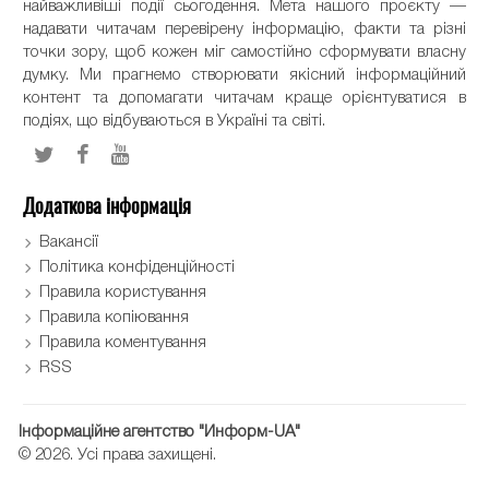
найважливіші події сьогодення. Мета нашого проєкту —
надавати читачам перевірену інформацію, факти та різні
точки зору, щоб кожен міг самостійно сформувати власну
думку. Ми прагнемо створювати якісний інформаційний
контент та допомагати читачам краще орієнтуватися в
подіях, що відбуваються в Україні та світі.
Додаткова інформація
Вакансії
Політика конфіденційності
Правила користування
Правила копіювання
Правила коментування
RSS
Інформаційне агентство "Информ-UA"
© 2026. Усі права захищені.