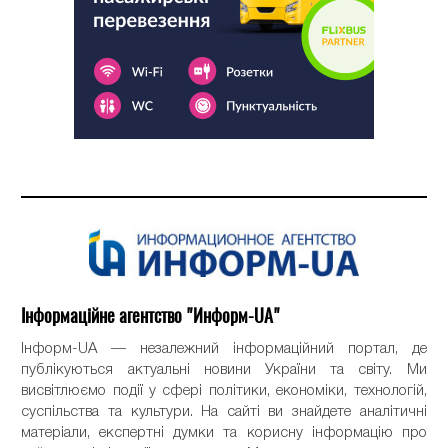
Інформаційне агентство "Информ-UA"
Інформ-UA — незалежний інформаційний портал, де
публікуються актуальні новини України та світу. Ми
висвітлюємо події у сфері політики, економіки, технологій,
суспільства та культури. На сайті ви знайдете аналітичні
матеріали, експертні думки та корисну інформацію про