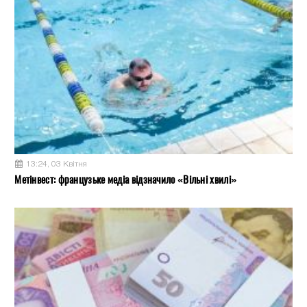
13:24, 03 Квітня
Метінвест: французьке медіа відзначило «Вільні хвилі»