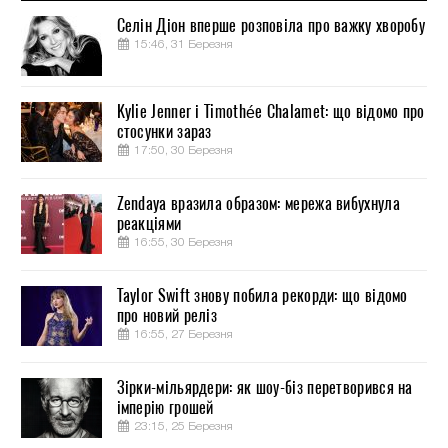
Селін Діон вперше розповіла про важку хворобу
15:46, 31 Березня
Kylie Jenner і Timothée Chalamet: що відомо про
стосунки зараз
17:50, 30 Березня
Zendaya вразила образом: мережа вибухнула
реакціями
16:55, 30 Березня
Taylor Swift знову побила рекорди: що відомо
про новий реліз
16:55, 27 Березня
Зірки-мільярдери: як шоу-біз перетворився на
імперію грошей
23:15, 25 Березня