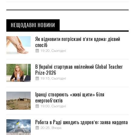
НЕЩОДАВНІ НОВИНИ
Як відновити потріскані п’яти вдома: дієвий
спосіб
19:20, Сьогодні
В Україні стартував ювілейний Global Teacher
Prize-2026
19:15, Сьогодні
Іранці створюють «живі щити» біля
енергооб’єктів
19:00, Сьогодні
Робота в Раді шкодить здоров’ю: заява нардепа
20:25, Вчора