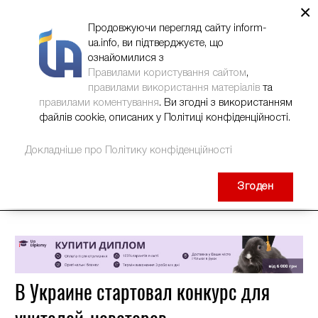
×
НОВИНИ
РЕКЛАМА
INFORM-UA
КОНТАКТИ
Продовжуючи перегляд сайту inform-
ua.info, ви підтверджуєте, що
ознайомилися з
Правилами користування сайтом
,
правилами використання матеріалів
та
правилами коментування
. Ви згодні з використанням
файлів cookie, описаних у Політиці конфіденційності.
Докладніше про Політику конфіденційності
Згоден
В Украине стартовал конкурс для