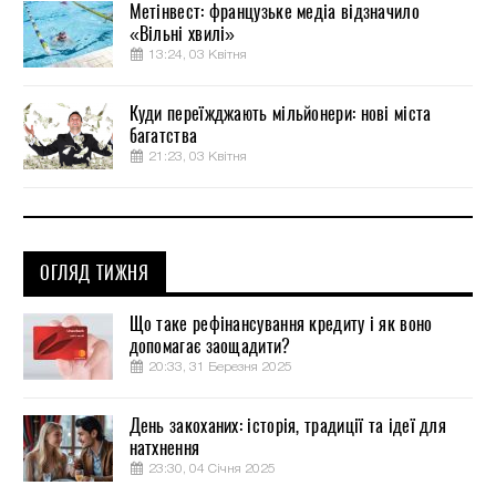
Метінвест: французьке медіа відзначило
«Вільні хвилі»
13:24, 03 Квітня
Куди переїжджають мільйонери: нові міста
багатства
21:23, 03 Квітня
ОГЛЯД ТИЖНЯ
Що таке рефінансування кредиту і як воно
допомагає заощадити?
20:33, 31 Березня 2025
День закоханих: історія, традиції та ідеї для
натхнення
23:30, 04 Січня 2025