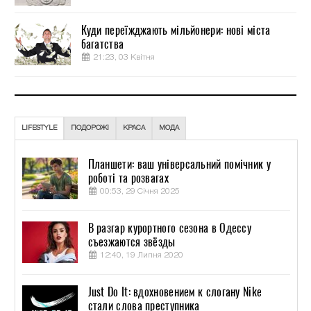
Куди переїжджають мільйонери: нові міста
багатства
21:23, 03 Квітня
LIFESTYLE
ПОДОРОЖІ
КРАСА
МОДА
Планшети: ваш універсальний помічник у
роботі та розвагах
00:53, 29 Січня 2025
В разгар курортного сезона в Одессу
съезжаются звёзды
12:40, 19 Липня 2020
Just Do It: вдохновением к слогану Nike
стали слова преступника