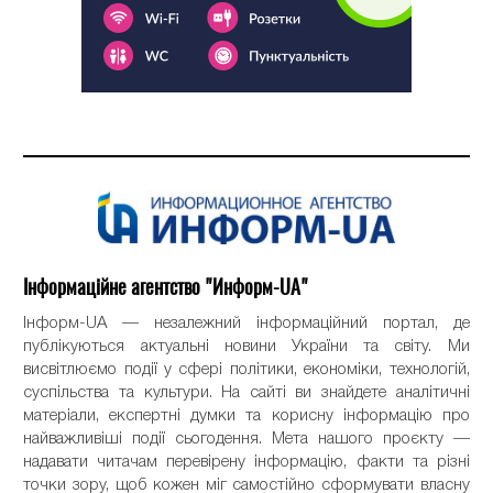
Інформаційне агентство "Информ-UA"
Інформ-UA — незалежний інформаційний портал, де
публікуються актуальні новини України та світу. Ми
висвітлюємо події у сфері політики, економіки, технологій,
суспільства та культури. На сайті ви знайдете аналітичні
матеріали, експертні думки та корисну інформацію про
найважливіші події сьогодення. Мета нашого проєкту —
надавати читачам перевірену інформацію, факти та різні
точки зору, щоб кожен міг самостійно сформувати власну