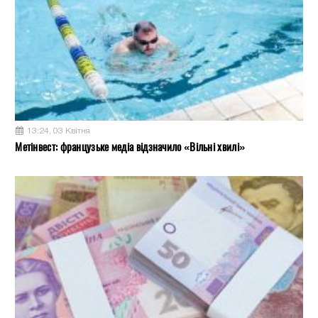
13:24, 03 Квітня
Метінвест: французьке медіа відзначило «Вільні хвилі»