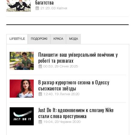
багатства
21:23, 03 Квітня
LIFESTYLE
ПОДОРОЖІ
КРАСА
МОДА
Планшети: ваш універсальний помічник у
роботі та розвагах
00:53, 29 Січня 2025
В разгар курортного сезона в Одессу
съезжаются звёзды
12:40, 19 Липня 2020
Just Do It: вдохновением к слогану Nike
стали слова преступника
19:04, 23 Червня 2020