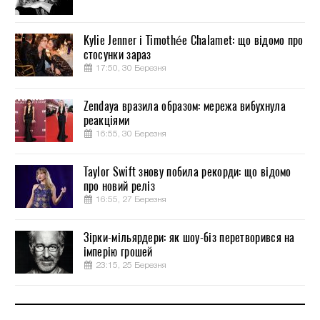
Kylie Jenner і Timothée Chalamet: що відомо про
стосунки зараз
17:50, 30 Березня
Zendaya вразила образом: мережа вибухнула
реакціями
16:55, 30 Березня
Taylor Swift знову побила рекорди: що відомо
про новий реліз
16:55, 27 Березня
Зірки-мільярдери: як шоу-біз перетворився на
імперію грошей
23:15, 25 Березня