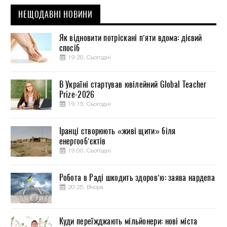
НЕЩОДАВНІ НОВИНИ
Як відновити потріскані п’яти вдома: дієвий
спосіб
19:20, Сьогодні
В Україні стартував ювілейний Global Teacher
Prize-2026
19:15, Сьогодні
Іранці створюють «живі щити» біля
енергооб’єктів
19:00, Сьогодні
Робота в Раді шкодить здоров’ю: заява нардепа
20:25, Вчора
Куди переїжджають мільйонери: нові міста