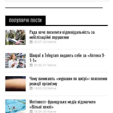
ПОПУЛЯРНІ ПОСТИ
Рада хоче посилити відповідальність за
мобілізаційні порушення
20:07, 03 Квітня
Шахраї в Telegram видають себе за «Аптека 9-
1-1»
23:29, 01 Квітня
Чому виникають «мурашки по шкірі»: пояснення
реакції організму
19:03, 02 Квітня
Метінвест: французьке медіа відзначило
«Вільні хвилі»
13:24, 03 Квітня