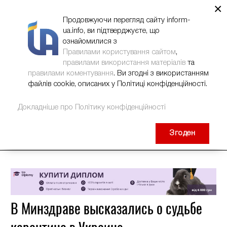
×
НОВИНИ
РЕКЛАМА
INFORM-UA
КОНТАКТИ
Продовжуючи перегляд сайту inform-
ua.info, ви підтверджуєте, що
ознайомилися з
Правилами користування сайтом
,
правилами використання матеріалів
та
правилами коментування
. Ви згодні з використанням
файлів cookie, описаних у Політиці конфіденційності.
Докладніше про Політику конфіденційності
Згоден
В Минздраве высказались о судьбе