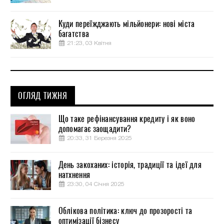
Куди переїжджають мільйонери: нові міста
багатства
21:23, 03 Квітня
ОГЛЯД ТИЖНЯ
Що таке рефінансування кредиту і як воно
допомагає заощадити?
20:33, 31 Березня 2025
День закоханих: історія, традиції та ідеї для
натхнення
23:30, 04 Січня 2025
Облікова політика: ключ до прозорості та
оптимізації бізнесу