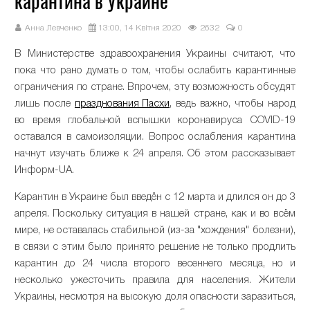
карантина в Украине
Анна Левченко
13:00, 14 Квітня 2020
2632
0
В Министерстве здравоохранения Украины считают, что
пока что рано думать о том, чтобы ослабить карантинные
ограничения по стране. Впрочем, эту возможность обсудят
лишь после
празднования Пасхи
, ведь важно, чтобы народ
во время глобальной вспышки коронавируса COVID-19
оставался в самоизоляции. Вопрос ослабления карантина
начнут изучать ближе к 24 апреля. Об этом рассказывает
Информ-UA.
Карантин в Украине был введён с 12 марта и длился он до 3
апреля. Поскольку ситуация в нашей стране, как и во всём
мире, не оставалась стабильной (из-за "хождения" болезни),
в связи с этим было принято решение не только продлить
карантин до 24 числа второго весеннего месяца, но и
несколько ужесточить правила для населения. Жители
Украины, несмотря на высокую доля опасности заразиться,