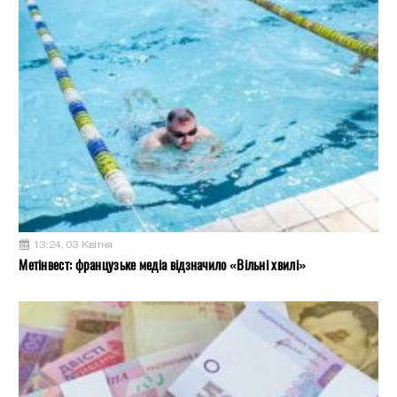
13:24, 03 Квітня
Метінвест: французьке медіа відзначило «Вільні хвилі»