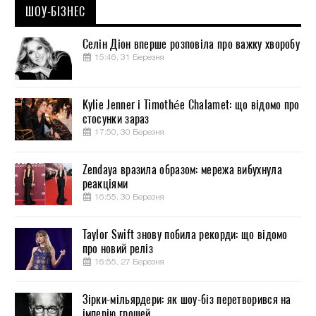
ШОУ-БІЗНЕС
Селін Діон вперше розповіла про важку хворобу
15:46, 31 Березня
Kylie Jenner і Timothée Chalamet: що відомо про
стосунки зараз
17:50, 30 Березня
Zendaya вразила образом: мережа вибухнула
реакціями
16:55, 30 Березня
Taylor Swift знову побила рекорди: що відомо
про новий реліз
16:55, 27 Березня
Зірки-мільярдери: як шоу-біз перетворився на
імперію грошей