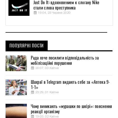
Just Do It: вдохновением к слогану Nike
стали слова преступника
19:04, 23 Червня 2020
ПОПУЛЯРНІ ПОСТИ
Рада хоче посилити відповідальність за
мобілізаційні порушення
20:07, 03 Квітня
Шахраї в Telegram видають себе за «Аптека 9-
1-1»
23:29, 01 Квітня
Чому виникають «мурашки по шкірі»: пояснення
реакції організму
19:03, 02 Квітня