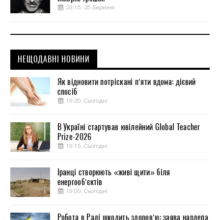
23:15, 25 Березня
НЕЩОДАВНІ НОВИНИ
Як відновити потріскані п’яти вдома: дієвий
спосіб
19:20, Сьогодні
В Україні стартував ювілейний Global Teacher
Prize-2026
19:15, Сьогодні
Іранці створюють «живі щити» біля
енергооб’єктів
19:00, Сьогодні
Робота в Раді шкодить здоров’ю: заява нардепа