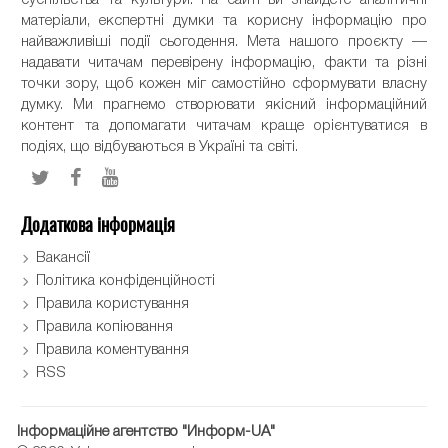
суспільства та культури. На сайті ви знайдете аналітичні
матеріали, експертні думки та корисну інформацію про
найважливіші події сьогодення. Мета нашого проєкту —
надавати читачам перевірену інформацію, факти та різні
точки зору, щоб кожен міг самостійно сформувати власну
думку. Ми прагнемо створювати якісний інформаційний
контент та допомагати читачам краще орієнтуватися в
подіях, що відбуваються в Україні та світі.
Додаткова інформація
Вакансії
Політика конфіденційності
Правила користування
Правила копіювання
Правила коментування
RSS
Інформаційне агентство "Информ-UA"