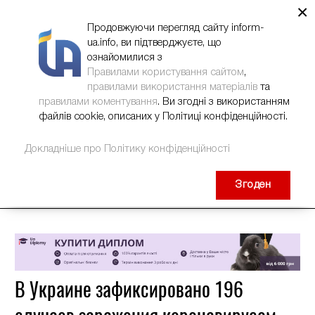
×
НОВИНИ
РЕКЛАМА
INFORM-UA
КОНТАКТИ
Продовжуючи перегляд сайту inform-
ua.info, ви підтверджуєте, що
ознайомилися з
Правилами користування сайтом
,
правилами використання матеріалів
та
правилами коментування
. Ви згодні з використанням
файлів cookie, описаних у Політиці конфіденційності.
Докладніше про Політику конфіденційності
Згоден
В Украине зафиксировано 196