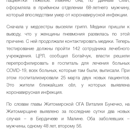
пациентки тяжёлое. Именно она, по данным СМИ,
оформляла в приёмном отделении 68-летнего мужчину,
который впоследствии умер от коронавирусной инфекции.
Сначала у медсестры высеяли грипп. Медики пришли к
выводу, что у женщины пневмония развилась по этой
причине. С ней продолжали контактировать медики. Теперь
тестирование должны пройти 142 сотрудника лечебного
учреждения. ЦРЛ, сообщил Богайчук, власти решили
перепрофилировать в госпиталь для лечения больных
COVID-19, всех больных, которые там были, выписали. При
этом госпитализировали 25 марта двух новых пациентов.
Это жители ближайших сёл, у которых выявлена
коронавирусная инфекция.
По словам главы Житомирской ОГА Виталия Бунечко, на
Житомирщине выявлено за последние сутки два новых
случая – в Бердичеве и Малине. Оба заболевших –
мужчины, одному 48 лет, второму 56.