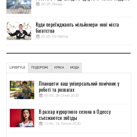
20:25, Вчора
Куди переїжджають мільйонери: нові міста
багатства
21:23, 03 Квітня
LIFESTYLE
ПОДОРОЖІ
КРАСА
МОДА
Планшети: ваш універсальний помічник у
роботі та розвагах
00:53, 29 Січня 2025
В разгар курортного сезона в Одессу
съезжаются звёзды
12:40, 19 Липня 2020