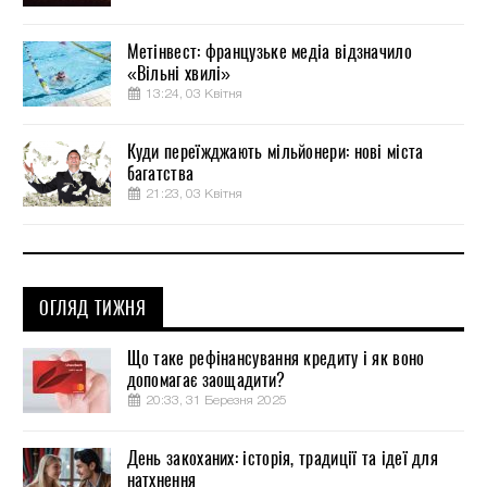
Метінвест: французьке медіа відзначило
«Вільні хвилі»
13:24, 03 Квітня
Куди переїжджають мільйонери: нові міста
багатства
21:23, 03 Квітня
ОГЛЯД ТИЖНЯ
Що таке рефінансування кредиту і як воно
допомагає заощадити?
20:33, 31 Березня 2025
День закоханих: історія, традиції та ідеї для
натхнення