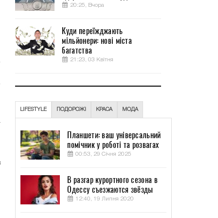
20:25, Вчора
,
м
Куди переїжджають
я
мільйонери: нові міста
багатства
21:23, 03 Квітня
и
о
LIFESTYLE
ПОДОРОЖІ
КРАСА
МОДА
а
Планшети: ваш універсальний
помічник у роботі та розвагах
и
00:53, 29 Січня 2025
в
й
В разгар курортного сезона в
о
Одессу съезжаются звёзды
о
12:40, 19 Липня 2020