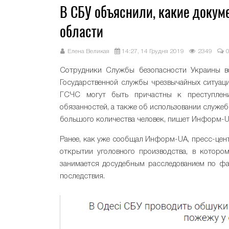
В СБУ объяснили, какие докум
области
Елена Великая
14:27, 14 Грудня 2019
2349
Сотрудники Службы безопасности Украины во
Государственной службы чрезвычайных ситуаци
ГСЧС могут быть причастны к преступлен
обязанностей, а также об использовании служе
большого количества человек, пишет Информ-U
Ранее, как уже сообщал Информ-UA, пресс-це
открытии уголовного производства, в котор
занимается досудебным расследованием по фа
последствия.