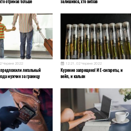
хто отримає більше
залишився, хто виїхав
02 Червня 2022
12:21, 02 Червня 2022
 предложили легальный
Курение запрещено! И Е-сигареты, и
езда мужчин за границу
вейп, и кальян