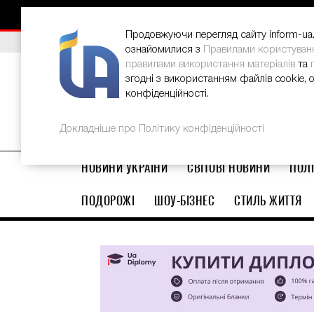
НОВИНИ
РЕКЛАМА
INFORM-UA
КОНТАКТИ
Продовжуючи перегляд сайту inform-ua.i
ВИБІР РЕДАКЦІЇ
В Україні стартував ювілейний Glo
ознайомилися з
Правилами користуван
правилами використання матеріалів
та
згодні з використанням файлів cookie, 
конфіденційності.
Докладніше про Політику конфіденційності
НОВИНИ УКРАЇНИ
СВІТОВІ НОВИНИ
ПОЛІ
ПОДОРОЖІ
ШОУ-БІЗНЕС
СТИЛЬ ЖИТТЯ