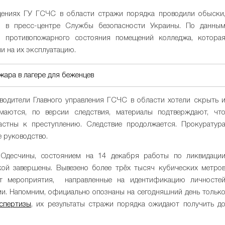
ениях ГУ ГСЧС в области стражи порядка проводили обыски
и в пресс-центре Службы безопасности Украины. По данны
и противопожарного состояния помещений колледжа, котора
и на их эксплуатацию.
жара в лагере для беженцев
водители Главного управления ГСЧС в области хотели скрыть 
маются, по версии следствия, материалы подтверждают, чт
стны к преступлению. Следствие продолжается. Прокуратур
 руководство.
Одесчины, состоянием на 14 декабря работы по ликвидаци
кой завершены. Вывезено более трёх тысяч кубических метро
ит мероприятия, направленные на идентификацию личносте
ми. Напомним, официально опознаны на сегодняшний день тольк
кспертизы
, их результаты стражи порядка ожидают получить д