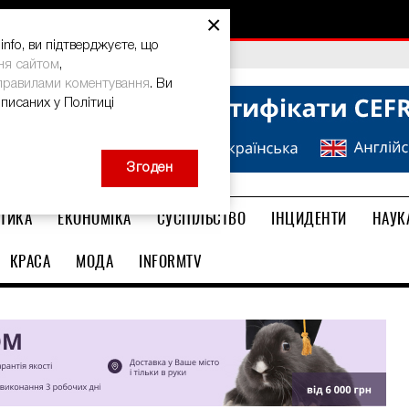
×
nfo, ви підтверджуєте, що
bal Teacher Prize-2026
ня сайтом
,
правилами коментування
. Ви
описаних у Політиці
Згоден
ТИКА
ЕКОНОМІКА
СУСПІЛЬСТВО
ІНЦИДЕНТИ
НАУК
КРАСА
МОДА
INFORMTV