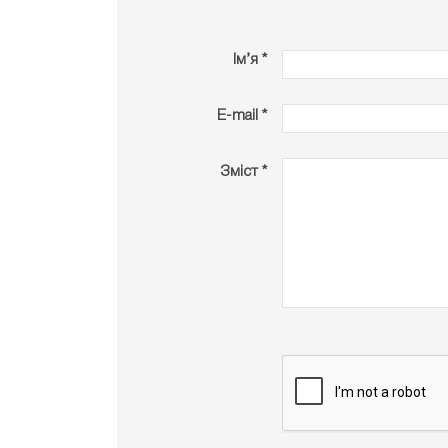
Ім’я *
E-mail *
Зміст *