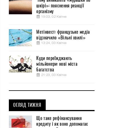
шкірі»: пояснення реакції
організму
19:03, 02 Квітня
Метінвест: французьке медіа
відзначило «Вільні хвилі»
13:24, 03 Квітня
Куди переїжджають
мільйонери: нові міста
багатства
21:23, 03 Квітня
ОГЛЯД ТИЖНЯ
Що таке рефінансування
кредиту і як воно допомагає