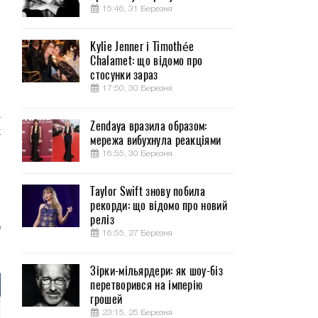
15:46, 31 Березня
Kylie Jenner і Timothée
Chalamet: що відомо про
стосунки зараз
17:50, 30 Березня
и
а
Zendaya вразила образом:
х
мережа вибухнула реакціями
и
16:55, 30 Березня
Taylor Swift знову побила
б
рекорди: що відомо про новий
Р
реліз
е
16:55, 27 Березня
Зірки-мільярдери: як шоу-біз
перетворився на імперію
грошей
23:15, 25 Березня