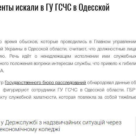
енты искали в ГУ ГСЧС в Одесской
0
 время обысков, которые проводились в Главном управлени
й Украины в Одесской области, считают, что должностные лиц
ию. Речь идёт о ненадлежащем исполнении ими служебны
бного положения вопреки интересам службы, что привело к гибел
A.
нтр
Государственного бюро расследований
обнародовал данные о
ом фигурируют сотрудники ГУ ГСЧС в Одесской области. ГБ
кту служебной халатности, которая повлекла за собой тяжёлы