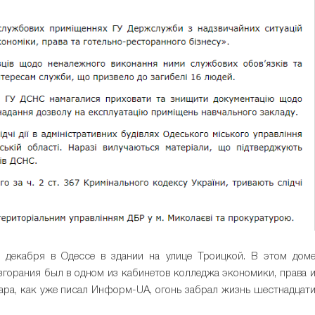
 декабря в Одессе в здании на улице Троицкой. В этом дом
згорания был в одном из кабинетов колледжа экономики, права 
ара, как уже писал Информ-UA, огонь забрал жизнь шестнадцат