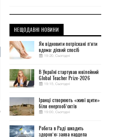
НЕЩОДАВНІ НОВИНИ
Як відновити потріскані п’яти
вдома: дієвий спосіб
19:20, Сьогодні
В Україні стартував ювілейний
Global Teacher Prize-2026
19:15, Сьогодні
Іранці створюють «живі щити»
біля енергооб’єктів
е
19:00, Сьогодні
и
и
Робота в Раді шкодить
здоров’ю: заява нардепа