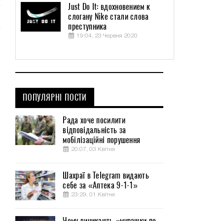
Just Do It: вдохновением к
слогану Nike стали слова
преступника
19:04, 23 Червня 2020
ПОПУЛЯРНІ ПОСТИ
Рада хоче посилити
відповідальність за
мобілізаційні порушення
20:07, 03 Квітня
Шахраї в Telegram видають
себе за «Аптека 9-1-1»
23:29, 01 Квітня
Чому виникають «мурашки по