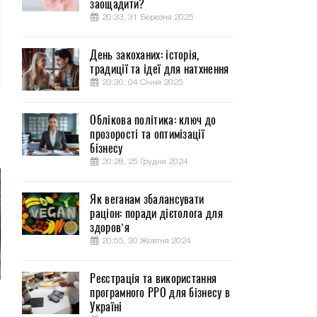
заощадити?
20:33, 31 Березня 2025
День закоханих: історія,
традиції та ідеї для натхнення
23:30, 04 Січня 2025
Облікова політика: ключ до
прозорості та оптимізації
бізнесу
20:28, 25 Грудня 2024
Як веганам збалансувати
раціон: поради дієтолога для
здоров’я
20:55, 30 Жовтня 2024
Реєстрація та використання
програмного РРО для бізнесу в
Україні