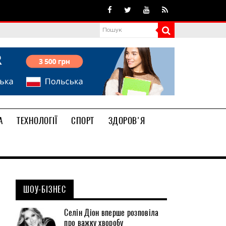
А
ТЕХНОЛОГІЇ
СПОРТ
ЗДОРОВ'Я
ШОУ-БІЗНЕС
Селін Діон вперше розповіла
про важку хворобу