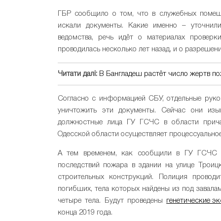
ГБР сообщило о том, что в служебных помещ
искали документы. Какие именно – уточнил
ведомства, речь идёт о материалах проверк
проводилась несколько лет назад, и о разрешени
Читати далі:
В Бангладеш растёт число жертв по
Согласно с информацией СБУ, отдельные руко
уничтожить эти документы. Сейчас они изы
должностные лица ГУ ГСЧС в области прича
Одесской области осуществляет процессуальное
А тем временем, как сообщили в ГУ ГСЧС 
последствий пожара в здании на улице Троиц
строительных конструкций. Полиция провод
погибших, тела которых найдены из под завала
четыре тела. Будут проведены
генетические э
конца 2019 года.