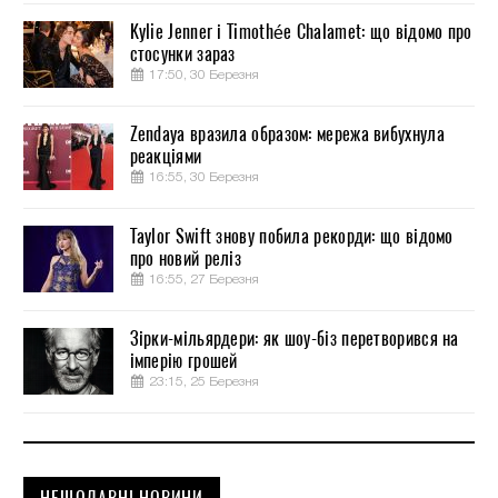
Kylie Jenner і Timothée Chalamet: що відомо про
стосунки зараз
17:50, 30 Березня
Zendaya вразила образом: мережа вибухнула
реакціями
16:55, 30 Березня
Taylor Swift знову побила рекорди: що відомо
про новий реліз
16:55, 27 Березня
Зірки-мільярдери: як шоу-біз перетворився на
імперію грошей
23:15, 25 Березня