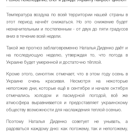
Резкое похолодание, снег и дождь: Украину накроет циклон
Температура воздуха по всей территории нашей страны в
этот период начнёт снижаться. Но это снижение будет
незначительным и постепенным - от двух до пяти градусов
вниз в течение всей недели.
Такой же прогноз заблаговременно Наталья Диденко даёт и
на последующую неделю, утверждая то, что погода в
Украине будет умеренной и достаточно тёплой.
Кроме этого, синоптик отмечает, что в этом году осень в
Украине очень красивая. Несмотря на некоторые
непогожие дни, которые ещё в сентябре и начале октября
отмечались холодом и пасмурной погодой, всё же
атмосфера выравнивается и предоставляет украинскому
обществу возможности для наслаждения теплой осенью.
Поэтому Наталья Диденко советует не унывать, а
радоваться каждому дню: как погожему, так и непогожему,