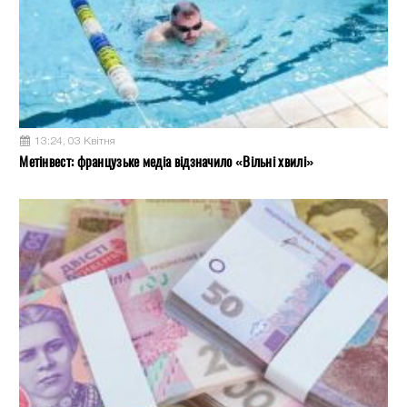
13:24, 03 Квітня
Метінвест: французьке медіа відзначило «Вільні хвилі»