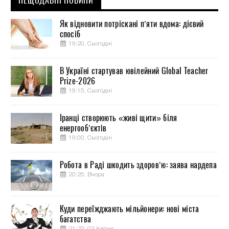
НЕЩОДАВНІ НОВИНИ
Як відновити потріскані п’яти вдома: дієвий
спосіб
19:20, Сьогодні
В Україні стартував ювілейний Global Teacher
Prize-2026
19:15, Сьогодні
Іранці створюють «живі щити» біля
енергооб’єктів
19:00, Сьогодні
Робота в Раді шкодить здоров’ю: заява нардепа
20:25, Вчора
Куди переїжджають мільйонери: нові міста
багатства
21:23, 03 Квітня