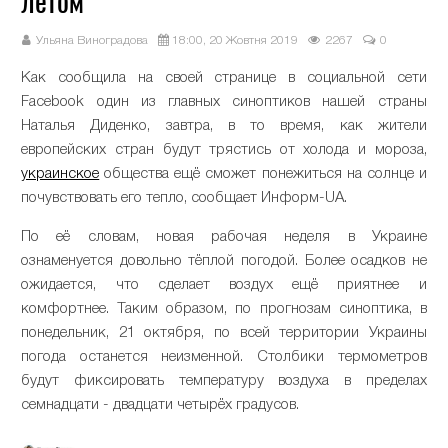
летом
Ульяна Виноградова
18:00, 20 Жовтня 2019
2267
0
Как сообщила на своей странице в социальной сети
Facebook один из главных синоптиков нашей страны
Наталья Диденко, завтра, в то время, как жители
европейских стран будут трястись от холода и мороза,
украинское
общества ещё сможет понежиться на солнце и
почувствовать его тепло, сообщает Информ-UA.
По её словам, новая рабочая неделя в Украине
ознаменуется довольно тёплой погодой. Более осадков не
ожидается, что сделает воздух ещё приятнее и
комфортнее. Таким образом, по прогнозам синоптика, в
понедельник, 21 октября, по всей территории Украины
погода останется неизменной. Столбики термометров
будут фиксировать температуру воздуха в пределах
семнадцати - двадцати четырёх градусов.