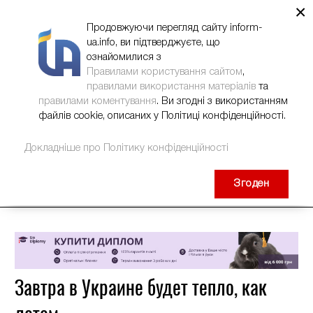
×
НОВИНИ
РЕКЛАМА
INFORM-UA
КОНТАКТИ
Продовжуючи перегляд сайту inform-
ua.info, ви підтверджуєте, що
ознайомилися з
Правилами користування сайтом
,
правилами використання матеріалів
та
правилами коментування
. Ви згодні з використанням
файлів cookie, описаних у Політиці конфіденційності.
Докладніше про Політику конфіденційності
Згоден
Завтра в Украине будет тепло, как