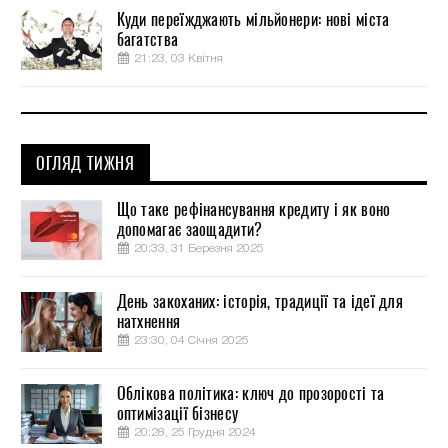
Куди переїжджають мільйонери: нові міста
багатства
21:23, 03 Квітня
ОГЛЯД ТИЖНЯ
Що таке рефінансування кредиту і як воно
допомагає заощадити?
20:33, 31 Березня 2025
День закоханих: історія, традиції та ідеї для
натхнення
23:30, 04 Січня 2025
Облікова політика: ключ до прозорості та
оптимізації бізнесу
20:28, 25 Грудня 2024