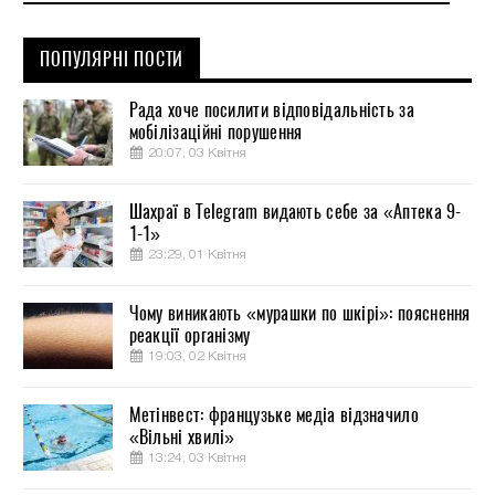
ПОПУЛЯРНІ ПОСТИ
Рада хоче посилити відповідальність за
мобілізаційні порушення
20:07, 03 Квітня
Шахраї в Telegram видають себе за «Аптека 9-
1-1»
23:29, 01 Квітня
Чому виникають «мурашки по шкірі»: пояснення
реакції організму
19:03, 02 Квітня
Метінвест: французьке медіа відзначило
«Вільні хвилі»
13:24, 03 Квітня