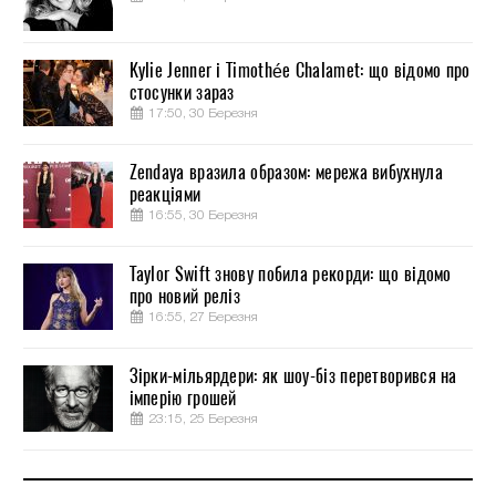
Kylie Jenner і Timothée Chalamet: що відомо про
стосунки зараз
17:50, 30 Березня
Zendaya вразила образом: мережа вибухнула
реакціями
16:55, 30 Березня
Taylor Swift знову побила рекорди: що відомо
про новий реліз
16:55, 27 Березня
Зірки-мільярдери: як шоу-біз перетворився на
імперію грошей
23:15, 25 Березня