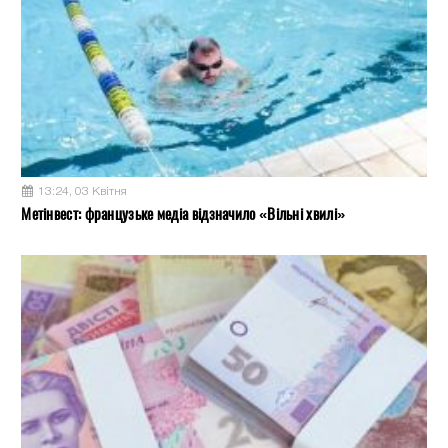
13:24, 03 Квітня
Метінвест: французьке медіа відзначило «Вільні хвилі»