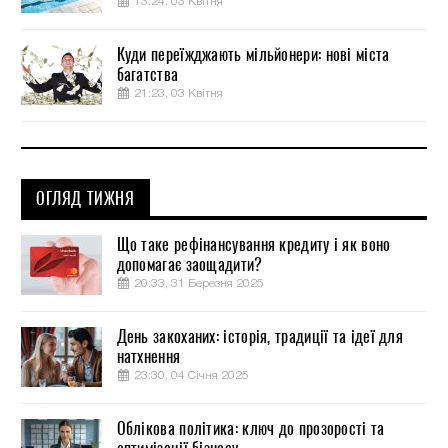
13:24, 03 Квітня
Куди переїжджають мільйонери: нові міста
багатства
21:23, 03 Квітня
ОГЛЯД ТИЖНЯ
Що таке рефінансування кредиту і як воно
допомагає заощадити?
20:33, 31 Березня 2025
День закоханих: історія, традиції та ідеї для
натхнення
23:30, 04 Січня 2025
Облікова політика: ключ до прозорості та