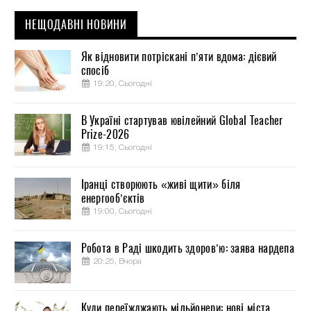
НЕЩОДАВНІ НОВИНИ
Як відновити потріскані п’яти вдома: дієвий
спосіб
19:20, Сьогодні
В Україні стартував ювілейний Global Teacher
Prize-2026
19:15, Сьогодні
Іранці створюють «живі щити» біля
енергооб’єктів
19:00, Сьогодні
Робота в Раді шкодить здоров’ю: заява нардепа
20:25, Вчора
Куди переїжджають мільйонери: нові міста