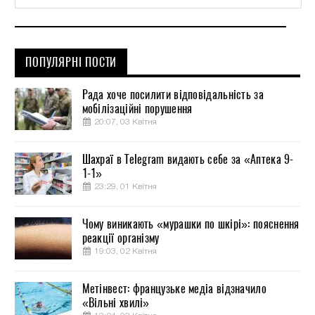
ПОПУЛЯРНІ ПОСТИ
Рада хоче посилити відповідальність за
мобілізаційні порушення
20:07, 03 Квітня
Шахраї в Telegram видають себе за «Аптека 9-
1-1»
23:29, 01 Квітня
Чому виникають «мурашки по шкірі»: пояснення
реакції організму
19:03, 02 Квітня
Метінвест: французьке медіа відзначило
«Вільні хвилі»