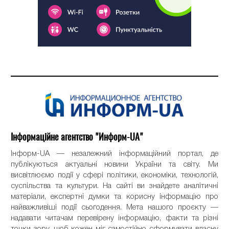
Інформаційне агентство "Информ-UA"
Інформ-UA — незалежний інформаційний портал, де
публікуються актуальні новини України та світу. Ми
висвітлюємо події у сфері політики, економіки, технологій,
суспільства та культури. На сайті ви знайдете аналітичні
матеріали, експертні думки та корисну інформацію про
найважливіші події сьогодення. Мета нашого проєкту —
надавати читачам перевірену інформацію, факти та різні
точки зору, щоб кожен міг самостійно сформувати власну