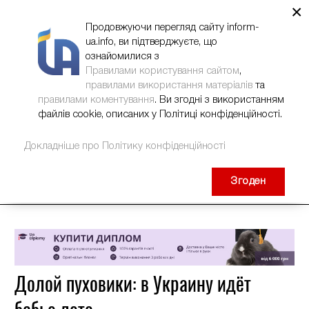
×
НОВИНИ
РЕКЛАМА
INFORM-UA
КОНТАКТИ
Продовжуючи перегляд сайту inform-
ua.info, ви підтверджуєте, що
ознайомилися з
Правилами користування сайтом
,
правилами використання матеріалів
та
правилами коментування
. Ви згодні з використанням
файлів cookie, описаних у Політиці конфіденційності.
Докладніше про Політику конфіденційності
Згоден
Долой пуховики: в Украину идёт