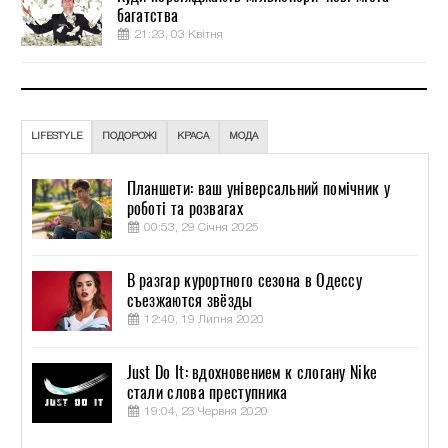
багатства
21:23, 03 Квітня
LIFESTYLE
ПОДОРОЖІ
КРАСА
МОДА
Планшети: ваш універсальний помічник у
роботі та розвагах
00:53, 29 Січня 2025
В разгар курортного сезона в Одессу
съезжаются звёзды
12:40, 19 Липня 2020
Just Do It: вдохновением к слогану Nike
стали слова преступника
19:04, 23 Червня 2020