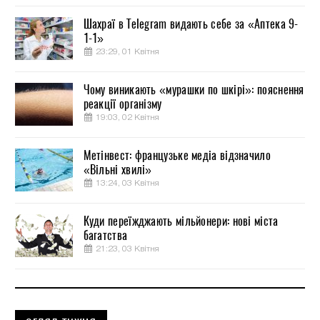
Шахраї в Telegram видають себе за «Аптека 9-
1-1»
23:29, 01 Квітня
Чому виникають «мурашки по шкірі»: пояснення
реакції організму
19:03, 02 Квітня
Метінвест: французьке медіа відзначило
«Вільні хвилі»
13:24, 03 Квітня
Куди переїжджають мільйонери: нові міста
багатства
21:23, 03 Квітня