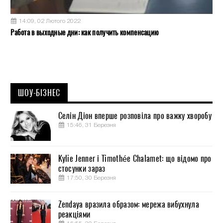
14:09, 02 Лютого 2022
Работа в выходные дни: как получить компенсацию
ШОУ-БІЗНЕС
Селін Діон вперше розповіла про важку хворобу
15:46, 31 Березня
Kylie Jenner і Timothée Chalamet: що відомо про
стосунки зараз
17:50, 30 Березня
Zendaya вразила образом: мережа вибухнула
реакціями