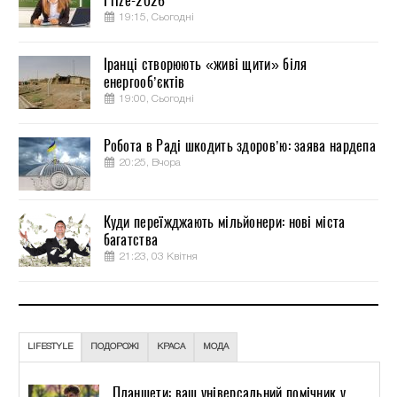
Prize-2026
19:15, Сьогодні
Іранці створюють «живі щити» біля
енергооб’єктів
19:00, Сьогодні
Робота в Раді шкодить здоров’ю: заява нардепа
20:25, Вчора
Куди переїжджають мільйонери: нові міста
багатства
21:23, 03 Квітня
LIFESTYLE
ПОДОРОЖІ
КРАСА
МОДА
Планшети: ваш універсальний помічник у