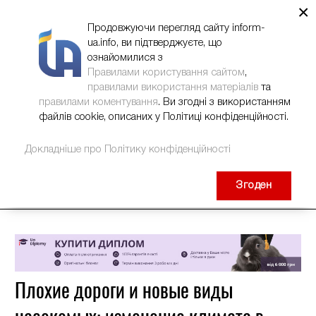
×
НОВИНИ
РЕКЛАМА
INFORM-UA
КОНТАКТИ
Продовжуючи перегляд сайту inform-
ua.info, ви підтверджуєте, що
ознайомилися з
Правилами користування сайтом
,
правилами використання матеріалів
та
правилами коментування
. Ви згодні з використанням
файлів cookie, описаних у Політиці конфіденційності.
Докладніше про Політику конфіденційності
Згоден
Плохие дороги и новые виды