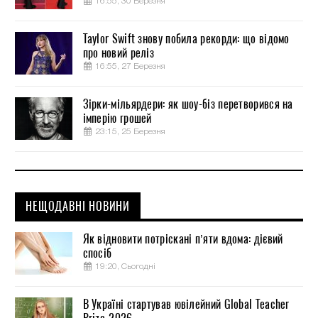
16:55, 30 Березня
Taylor Swift знову побила рекорди: що відомо
про новий реліз
16:55, 27 Березня
Зірки-мільярдери: як шоу-біз перетворився на
імперію грошей
23:15, 25 Березня
НЕЩОДАВНІ НОВИНИ
Як відновити потріскані п’яти вдома: дієвий
спосіб
19:20, Сьогодні
В Україні стартував ювілейний Global Teacher