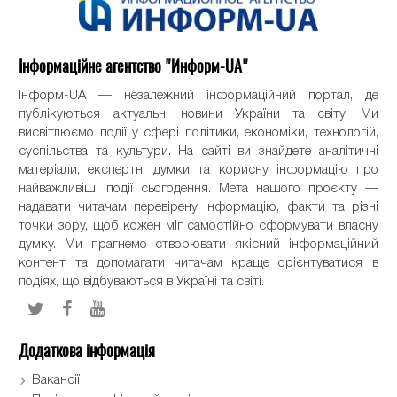
Інформаційне агентство "Информ-UA"
Інформ-UA — незалежний інформаційний портал, де
публікуються актуальні новини України та світу. Ми
висвітлюємо події у сфері політики, економіки, технологій,
суспільства та культури. На сайті ви знайдете аналітичні
матеріали, експертні думки та корисну інформацію про
найважливіші події сьогодення. Мета нашого проєкту —
надавати читачам перевірену інформацію, факти та різні
точки зору, щоб кожен міг самостійно сформувати власну
думку. Ми прагнемо створювати якісний інформаційний
контент та допомагати читачам краще орієнтуватися в
подіях, що відбуваються в Україні та світі.
Додаткова інформація
Вакансії