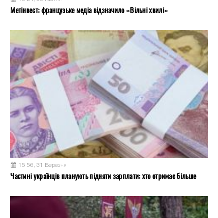
Метінвест: французьке медіа відзначило «Вільні хвилі»
15:56, 31 Березня
Частині українців планують підняти зарплати: хто отримає більше