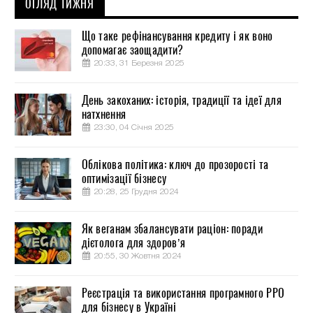
ОГЛЯД ТИЖНЯ
Що таке рефінансування кредиту і як воно
допомагає заощадити?
20:33, 31 Березня 2025
День закоханих: історія, традиції та ідеї для
натхнення
23:30, 04 Січня 2025
Облікова політика: ключ до прозорості та
оптимізації бізнесу
20:28, 25 Грудня 2024
Як веганам збалансувати раціон: поради
дієтолога для здоров’я
20:55, 30 Жовтня 2024
Реєстрація та використання програмного РРО
для бізнесу в Україні