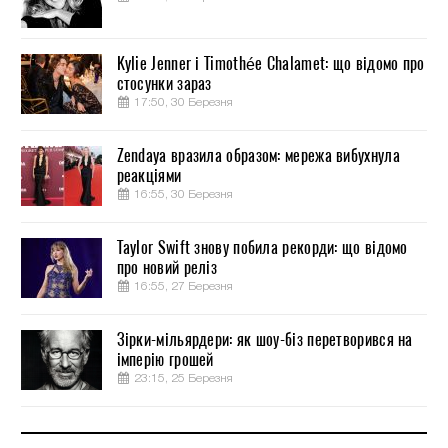
Kylie Jenner і Timothée Chalamet: що відомо про
стосунки зараз
17:50, 30 Березня
Zendaya вразила образом: мережа вибухнула
реакціями
16:55, 30 Березня
Taylor Swift знову побила рекорди: що відомо
про новий реліз
16:55, 27 Березня
Зірки-мільярдери: як шоу-біз перетворився на
імперію грошей
23:15, 25 Березня