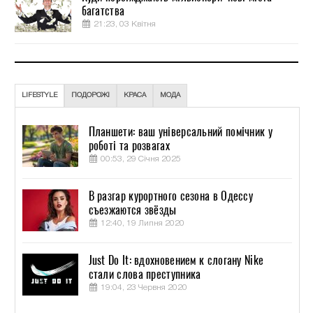
багатства
21:23, 03 Квітня
LIFESTYLE
ПОДОРОЖІ
КРАСА
МОДА
Планшети: ваш універсальний помічник у
роботі та розвагах
00:53, 29 Січня 2025
В разгар курортного сезона в Одессу
съезжаются звёзды
12:40, 19 Липня 2020
Just Do It: вдохновением к слогану Nike
стали слова преступника
19:04, 23 Червня 2020