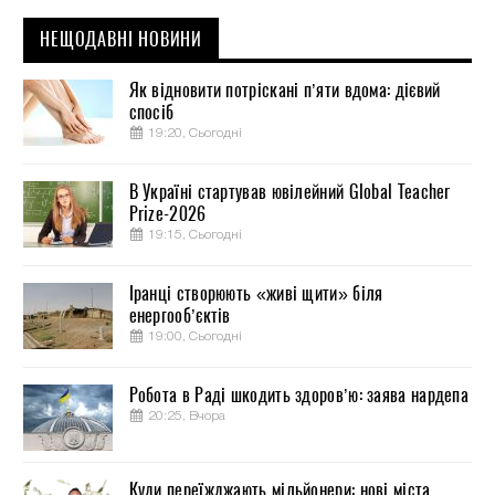
НЕЩОДАВНІ НОВИНИ
Як відновити потріскані п’яти вдома: дієвий
спосіб
19:20, Сьогодні
В Україні стартував ювілейний Global Teacher
Prize-2026
19:15, Сьогодні
Іранці створюють «живі щити» біля
енергооб’єктів
19:00, Сьогодні
Робота в Раді шкодить здоров’ю: заява нардепа
20:25, Вчора
Куди переїжджають мільйонери: нові міста