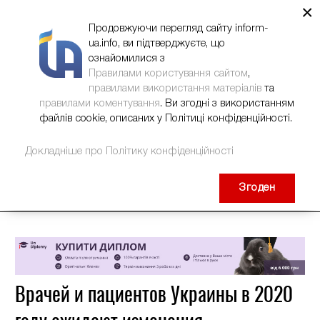
×
НОВИНИ
РЕКЛАМА
INFORM-UA
КОНТАКТИ
Продовжуючи перегляд сайту inform-
ua.info, ви підтверджуєте, що
ознайомилися з
Правилами користування сайтом
,
правилами використання матеріалів
та
правилами коментування
. Ви згодні з використанням
файлів cookie, описаних у Політиці конфіденційності.
Докладніше про Політику конфіденційності
Згоден
Врачей и пациентов Украины в 2020