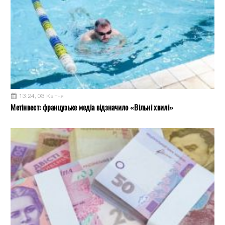
13:24, 03 Квітня
Метінвест: французьке медіа відзначило «Вільні хвилі»