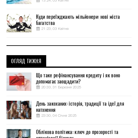
13:24, 03 Квітня
Куди переїжджають мільйонери: нові міста
багатства
21:23, 03 Квітня
ОГЛЯД ТИЖНЯ
Що таке рефінансування кредиту і як воно
допомагає заощадити?
20:33, 31 Березня 2025
День закоханих: історія, традиції та ідеї для
натхнення
23:30, 04 Січня 2025
Облікова політика: ключ до прозорості та