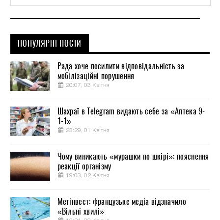
ПОПУЛЯРНІ ПОСТИ
Рада хоче посилити відповідальність за
мобілізаційні порушення
20:07, 03 Квітня
Шахраї в Telegram видають себе за «Аптека 9-
1-1»
23:29, 01 Квітня
Чому виникають «мурашки по шкірі»: пояснення
реакції організму
19:03, 02 Квітня
Метінвест: французьке медіа відзначило
«Вільні хвилі»