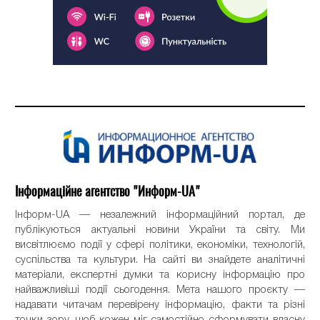
Інформаційне агентство "Информ-UA"
Інформ-UA — незалежний інформаційний портал, де
публікуються актуальні новини України та світу. Ми
висвітлюємо події у сфері політики, економіки, технологій,
суспільства та культури. На сайті ви знайдете аналітичні
матеріали, експертні думки та корисну інформацію про
найважливіші події сьогодення. Мета нашого проєкту —
надавати читачам перевірену інформацію, факти та різні
точки зору, щоб кожен міг самостійно сформувати власну