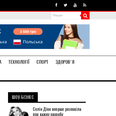
А
ТЕХНОЛОГІЇ
СПОРТ
ЗДОРОВ'Я
ШОУ-БІЗНЕС
Селін Діон вперше розповіла
про важку хворобу