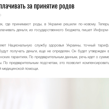
плачивать за принятие родов
0
х, где принимают роды, в Украине решили по-новому. Тепер
лачивать деньги, из государственного бюджета, пишет Информ
ляет Национальную службу здоровья Украины, точный тариф
будут получать деньги, еще не определен. Он будет утвержден 
инских гарантиях. По предварительным данным, речь идет о сумм
ы. По предварительным подсчетам, это позволит компенсироват
ой медицинской помощи.