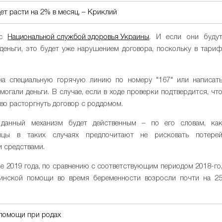
т расти на 2% в месяц, – Криклий
 с
Национальной службой здоровья Украины
. И если они буду
 деньги, это будет уже нарушением договора, поскольку в тари
а специальную горячую линию по номеру "167" или написат
могали деньги. В случае, если в ходе проверки подтвердится, чт
во расторгнуть договор с роддомом.
 данный механизм будет действенным – по его словам, ка
ницы в таких случаях предпочитают не рисковать потере
 средствами.
ие 2019 года, по сравнению с соответствующим периодом 2018-го
цинской помощи во время беременности возросли почти на 2
дпомощи при родах