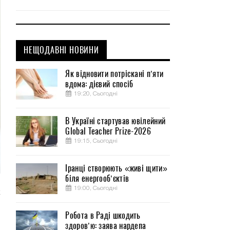
НЕЩОДАВНІ НОВИНИ
Як відновити потріскані п’яти
вдома: дієвий спосіб
19:20, Сьогодні
В Україні стартував ювілейний
Global Teacher Prize-2026
19:15, Сьогодні
Іранці створюють «живі щити»
біля енергооб’єктів
19:00, Сьогодні
к
и
Робота в Раді шкодить
здоров’ю: заява нардепа