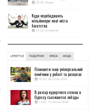
20:25, Вчора
Куди переїжджають
т
мільйонери: нові міста
ф
багатства
21:23, 03 Квітня
ь
о
LIFESTYLE
ПОДОРОЖІ
КРАСА
МОДА
к
й
Планшети: ваш універсальний
помічник у роботі та розвагах
00:53, 29 Січня 2025
,
5
В разгар курортного сезона в
Одессу съезжаются звёзды
12:40, 19 Липня 2020