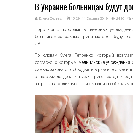
В Украине больницам будут до
Елена Великая
15:29, 11 Серпня 2019
2420
Бороться с поборами в лечебных учреждения
больницам за каждые принятые роды будут доп
UA.
По словам Олега Петренко, который возглав
согласно с которым
медицинские учреждени
я 
рамках закона о госбюджете в разделе о медиц
от восьми до девяти тысяч гривен за одни род
затраты на медикаменты и оказание необходим