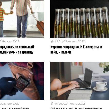
02 Червня 2022
12:21, 02 Червня 2022
 предложили легальный
Курение запрещено! И Е-сигареты, и
езда мужчин за границу
вейп, и кальян
02 Лютого 2022
14:09, 02 Лютого 2022