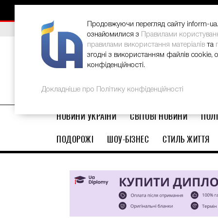
НОВИНИ
РЕКЛАМА
INFORM-UA
КОНТАКТИ
Продовжуючи перегляд сайту inform-ua.i
ВИБІР РЕДАКЦІЇ
В Україні стартував ювілейний Glo
ознайомилися з
Правилами користуван
правилами використання матеріалів
та
згодні з використанням файлів cookie, 
конфіденційності.
Докладніше про Політику конфіденційності
НОВИНИ УКРАЇНИ
СВІТОВІ НОВИНИ
ПОЛІ
ПОДОРОЖІ
ШОУ-БІЗНЕС
СТИЛЬ ЖИТТЯ