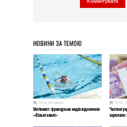
Коментувати
НОВИНИ ЗА ТЕМОЮ
13:24, 03 Квітня
15:56, 
Метінвест: французьке медіа відзначило
Частині ук
«Вільні хвилі»
зарплати: 