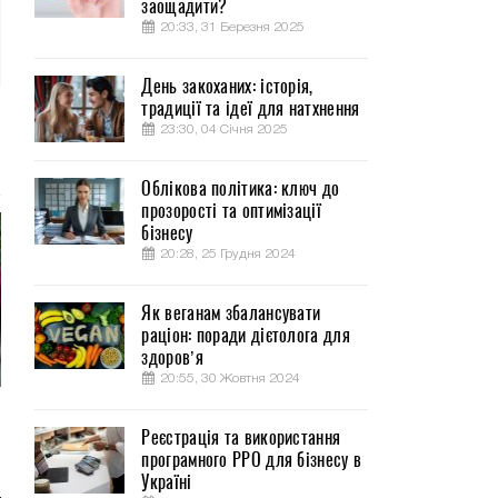
заощадити?
20:33, 31 Березня 2025
День закоханих: історія,
традиції та ідеї для натхнення
23:30, 04 Січня 2025
Облікова політика: ключ до
прозорості та оптимізації
бізнесу
20:28, 25 Грудня 2024
Як веганам збалансувати
раціон: поради дієтолога для
здоров’я
20:55, 30 Жовтня 2024
Реєстрація та використання
програмного РРО для бізнесу в
Україні