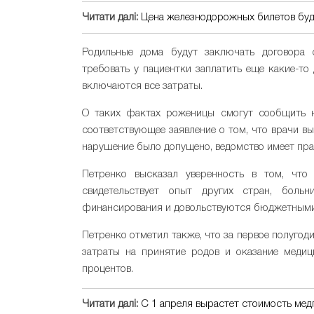
Читати далі:
Цена железнодорожных билетов буде
Родильные дома будут заключать договора
требовать у пациентки заплатить еще какие-то
включаются все затраты.
О таких фактах роженицы смогут сообщить н
соответствующее заявление о том, что врачи вы
нарушение было допущено, ведомство имеет пра
Петренко высказал уверенность в том, что
свидетельствует опыт других стран, боль
финансирования и довольствуются бюджетными
Петренко отметил также, что за первое полугод
затраты на принятие родов и оказание меди
процентов.
Читати далі:
С 1 апреля вырастет стоимость ме