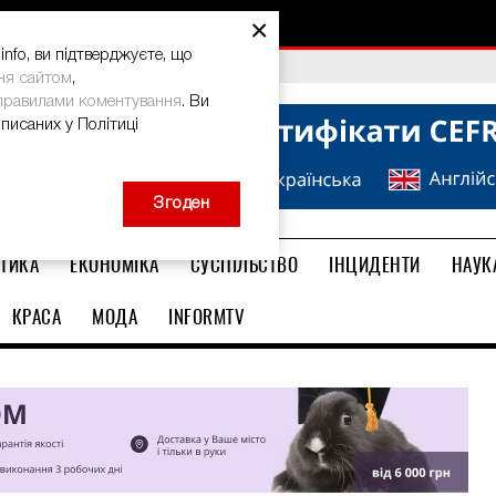
×
nfo, ви підтверджуєте, що
bal Teacher Prize-2026
ня сайтом
,
правилами коментування
. Ви
описаних у Політиці
Згоден
ТИКА
ЕКОНОМІКА
СУСПІЛЬСТВО
ІНЦИДЕНТИ
НАУК
КРАСА
МОДА
INFORMTV