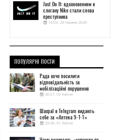
Just Do It: вдохновением к
слогану Nike стали слова
преступника
19:04, 23 Червня 2020
ПОПУЛЯРНІ ПОСТИ
Рада хоче посилити
відповідальність за
мобілізаційні порушення
20:07, 03 Квітня
Шахраї в Telegram видають
себе за «Аптека 9-1-1»
23:29, 01 Квітня
Чому виникають «мурашки по