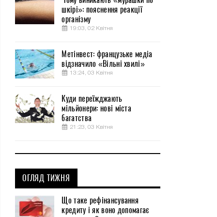
шкірі»: пояснення реакції
організму
19:03, 02 Квітня
Метінвест: французьке медіа
відзначило «Вільні хвилі»
13:24, 03 Квітня
Куди переїжджають
мільйонери: нові міста
багатства
21:23, 03 Квітня
ОГЛЯД ТИЖНЯ
Що таке рефінансування
кредиту і як воно допомагає