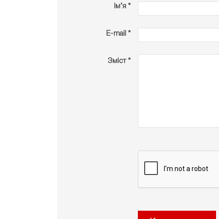
Ім’я *
E-mail *
Зміст *