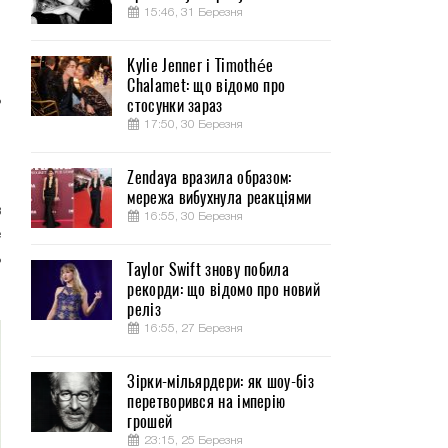
15:46, 31 Березня
Kylie Jenner і Timothée
Chalamet: що відомо про
ь
стосунки зараз
-
17:50, 30 Березня
Zendaya вразила образом:
,
мережа вибухнула реакціями
в
16:55, 30 Березня
е
ь
Taylor Swift знову побила
рекорди: що відомо про новий
реліз
16:55, 27 Березня
Зірки-мільярдери: як шоу-біз
перетворився на імперію
грошей
23:15, 25 Березня