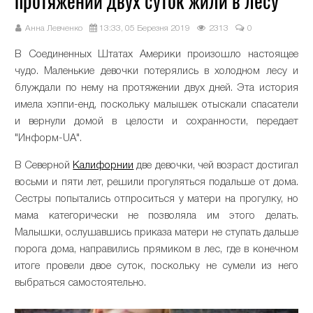
протяжении двух суток жили в лесу
Анна Левченко
13:33, 05 Березня 2019
2313
0
В Соединенных Штатах Америки произошло настоящее
чудо. Маленькие девочки потерялись в холодном лесу и
блуждали по нему на протяжении двух дней. Эта история
имела хэппи-енд, поскольку малышек отыскали спасатели
и вернули домой в целости и сохранности, передает
"Информ-UA".
В Северной
Калифорнии
две девочки, чей возраст достигал
восьми и пяти лет, решили прогуляться подальше от дома.
Сестры попытались отпроситься у матери на прогулку, но
мама категорически не позволяла им этого делать.
Малышки, ослушавшись приказа матери не ступать дальше
порога дома, направились прямиком в лес, где в конечном
итоге провели двое суток, поскольку не сумели из него
выбраться самостоятельно.