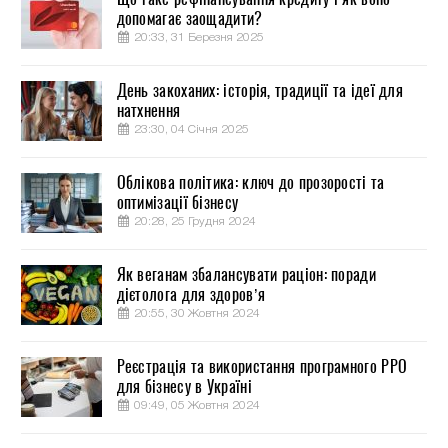
допомагає заощадити?
20:33, 31 Березня 2025
День закоханих: історія, традиції та ідеї для
натхнення
23:30, 04 Січня 2025
Облікова політика: ключ до прозорості та
оптимізації бізнесу
20:28, 25 Грудня 2024
Як веганам збалансувати раціон: поради
дієтолога для здоров’я
20:55, 30 Жовтня 2024
Реєстрація та використання програмного РРО
для бізнесу в Україні
09:49, 05 Жовтня 2024