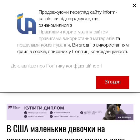
×
НОВИНИ
РЕКЛАМА
INFORM-UA
КОНТАКТИ
Продовжуючи перегляд сайту inform-
ua.info, ви підтверджуєте, що
ознайомилися з
Правилами користування сайтом
,
правилами використання матеріалів
та
правилами коментування
. Ви згодні з використанням
файлів cookie, описаних у Політиці конфіденційності.
Докладніше про Політику конфіденційності
Згоден
В США маленькие девочки на