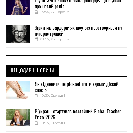
Taylor Swift знову побила рекорди: що відомо
про новий реліз
16:55, 27 Березня
Зірки-мільярдери: як шоу-біз перетворився на
імперію грошей
23:15, 25 Березня
НЕЩОДАВНІ НОВИНИ
Як відновити потріскані п’яти вдома: дієвий
спосіб
19:20, Сьогодні
В Україні стартував ювілейний Global Teacher
Prize-2026
19:15, Сьогодні