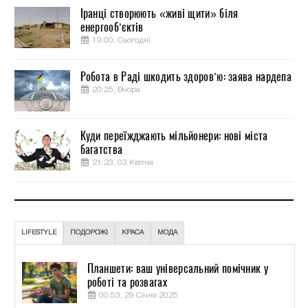
Іранці створюють «живі щити» біля
енергооб’єктів
19:00, Сьогодні
Робота в Раді шкодить здоров’ю: заява нардепа
20:25, Вчора
Куди переїжджають мільйонери: нові міста
багатства
21:23, 03 Квітня
LIFESTYLE
ПОДОРОЖІ
КРАСА
МОДА
Планшети: ваш універсальний помічник у
роботі та розвагах
00:53, 29 Січня 2025