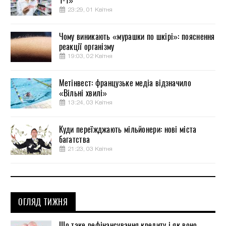
1-1»
23:29, 01 Квітня
Чому виникають «мурашки по шкірі»: пояснення
реакції організму
19:03, 02 Квітня
Метінвест: французьке медіа відзначило
«Вільні хвилі»
13:24, 03 Квітня
Куди переїжджають мільйонери: нові міста
багатства
21:23, 03 Квітня
ОГЛЯД ТИЖНЯ
Що таке рефінансування кредиту і як воно