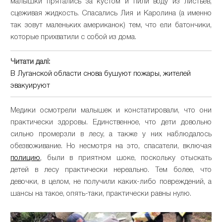
малышки прятались за кустом и пили воду из листьев,
сцеживая жидкость. Спасались Лия и Каролина (а именно
так зовут маленьких американок) тем, что ели батончики,
которые прихватили с собой из дома.
Читати далі:
В Луганской области снова бушуют пожары, жителей
эвакуируют
Медики осмотрели малышек и констатировали, что они
практически здоровы. Единственное, что дети довольно
сильно промерзли в лесу, а также у них наблюдалось
обезвоживание. Но несмотря на это, спасатели, включая
полицию
, были в приятном шоке, поскольку отыскать
детей в лесу практически нереально. Тем более, что
девочки, в целом, не получили каких-либо повреждений, а
шансы на такое, опять-таки, практически равны нулю.