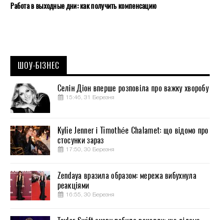
Работа в выходные дни: как получить компенсацию
ШОУ-БІЗНЕС
Селін Діон вперше розповіла про важку хворобу
15:46, 31 Березня
Kylie Jenner і Timothée Chalamet: що відомо про
стосунки зараз
17:50, 30 Березня
Zendaya вразила образом: мережа вибухнула
реакціями
16:55, 30 Березня