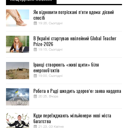
Як відновити потріскані п’яти вдома: дієвий
спосіб
19:20, Сьогодні
В Україні стартував ювілейний Global Teacher
Prize-2026
19:15, Сьогодні
Іранці створюють «живі щити» біля
енергооб’єктів
19:00, Сьогодні
Робота в Раді шкодить здоров’ю: заява нардепа
20:25, Вчора
Куди переїжджають мільйонери: нові міста
багатства
21:23, 03 Квітня