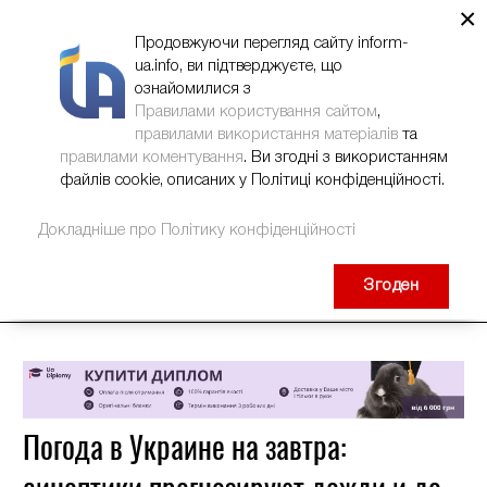
×
НОВИНИ
РЕКЛАМА
INFORM-UA
КОНТАКТИ
Продовжуючи перегляд сайту inform-
ua.info, ви підтверджуєте, що
ознайомилися з
Правилами користування сайтом
,
правилами використання матеріалів
та
правилами коментування
. Ви згодні з використанням
файлів cookie, описаних у Політиці конфіденційності.
Докладніше про Політику конфіденційності
Згоден
Погода в Украине на завтра: