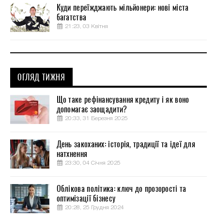
Куди переїжджають мільйонери: нові міста
багатства
21:23, 03 Квітня
ОГЛЯД ТИЖНЯ
Що таке рефінансування кредиту і як воно
допомагає заощадити?
20:33, 31 Березня 2025
День закоханих: історія, традиції та ідеї для
натхнення
23:30, 04 Січня 2025
Облікова політика: ключ до прозорості та
оптимізації бізнесу
20:28, 25 Грудня 2024