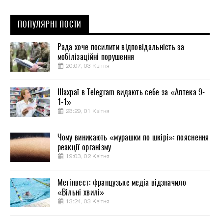
ПОПУЛЯРНІ ПОСТИ
Рада хоче посилити відповідальність за
мобілізаційні порушення
20:07, 03 Квітня
Шахраї в Telegram видають себе за «Аптека 9-
1-1»
23:29, 01 Квітня
Чому виникають «мурашки по шкірі»: пояснення
реакції організму
19:03, 02 Квітня
Метінвест: французьке медіа відзначило
«Вільні хвилі»
13:24, 03 Квітня