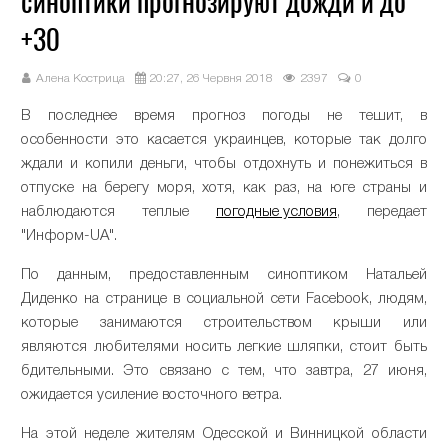
синоптики прогнозируют дожди и до
+30
Алена Кострица
20:27, 26 Червня 2018
2397
0
В последнее время прогноз погоды не тешит, в
особенности это касается украинцев, которые так долго
ждали и копили деньги, чтобы отдохнуть и понежиться в
отпуске на берегу моря, хотя, как раз, на юге страны и
наблюдаются теплые
погодные условия
, передает
"Информ-UA".
По данным, предоставленным синоптиком Натальей
Диденко на странице в социальной сети Facebook, людям,
которые занимаются строительством крыши или
являются любителями носить легкие шляпки, стоит быть
бдительными. Это связано с тем, что завтра, 27 июня,
ожидается усиление восточного ветра.
На этой неделе жителям Одесской и Винницкой области