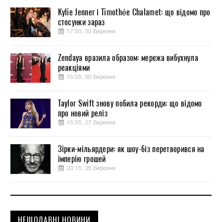
Kylie Jenner і Timothée Chalamet: що відомо про
стосунки зараз
17:50, 30 Березня
Zendaya вразила образом: мережа вибухнула
реакціями
16:55, 30 Березня
Taylor Swift знову побила рекорди: що відомо
про новий реліз
16:55, 27 Березня
Зірки-мільярдери: як шоу-біз перетворився на
імперію грошей
23:15, 25 Березня
НЕЩОДАВНІ НОВИНИ