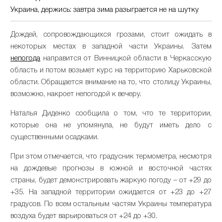
Украина, держись: завтра зима разыграется не на шутку
Дождей, сопровождающихся грозами, стоит ожидать в
некоторых местах в западной части Украины. Затем
непогода
направится от Винницкой области в Черкасскую
область и потом возьмет курс на территорию Харьковской
области. Обращается внимание на то, что столицу Украины,
возможно, накроет непогодой к вечеру.
Наталья Диденко сообщила о том, что те территории,
которые она не упомянула, не будут иметь дело с
существенными осадками.
При этом отмечается, что градусник термометра, несмотря
на дождевые прогнозы в южной и восточной частях
страны, будет демонстрировать жаркую погоду – от +29 до
+35. На западной территории ожидается от +23 до +27
градусов. По всем остальным частям Украины температура
воздуха будет варьироваться от +24 до +30.