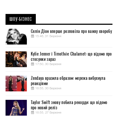
ШОУ-БІЗНЕС
Селін Діон вперше розповіла про важку хворобу
15:46, 31 Березня
Kylie Jenner і Timothée Chalamet: що відомо про
стосунки зараз
17:50, 30 Березня
Zendaya вразила образом: мережа вибухнула
реакціями
16:55, 30 Березня
Taylor Swift знову побила рекорди: що відомо
про новий реліз
16:55, 27 Березня