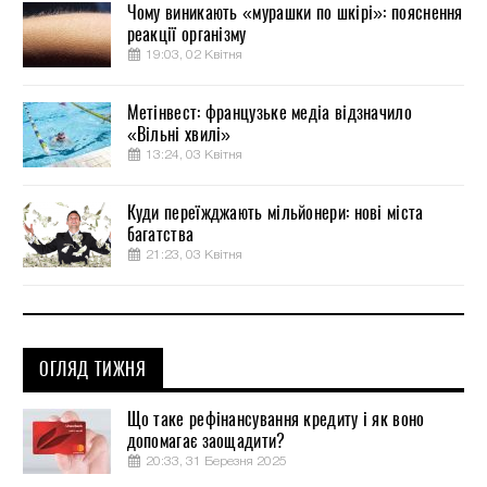
Чому виникають «мурашки по шкірі»: пояснення
реакції організму
19:03, 02 Квітня
Метінвест: французьке медіа відзначило
«Вільні хвилі»
13:24, 03 Квітня
Куди переїжджають мільйонери: нові міста
багатства
21:23, 03 Квітня
ОГЛЯД ТИЖНЯ
Що таке рефінансування кредиту і як воно
допомагає заощадити?
20:33, 31 Березня 2025