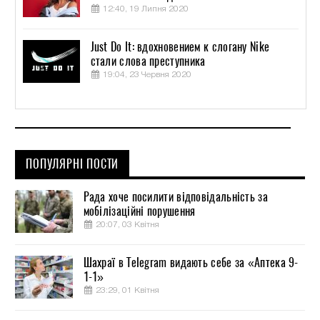
12:40, 19 Липня 2020
Just Do It: вдохновением к слогану Nike
стали слова преступника
19:04, 23 Червня 2020
ПОПУЛЯРНІ ПОСТИ
Рада хоче посилити відповідальність за
мобілізаційні порушення
20:07, 03 Квітня
Шахраї в Telegram видають себе за «Аптека 9-
1-1»
23:29, 01 Квітня