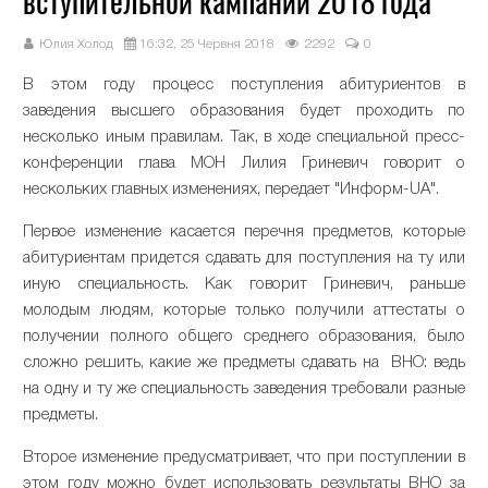
вступительной кампании 2018 года
Юлия Холод
16:32, 25 Червня 2018
2292
0
В этом году процесс поступления абитуриентов в
заведения высшего образования будет проходить по
несколько иным правилам. Так, в ходе специальной пресс-
конференции глава МОН Лилия Гриневич говорит о
нескольких главных изменениях, передает "Информ-UA".
Первое изменение касается перечня предметов, которые
абитуриентам придется сдавать для поступления на ту или
иную специальность. Как говорит Гриневич, раньше
молодым людям, которые только получили аттестаты о
получении полного общего среднего образования, было
сложно решить, какие же предметы сдавать на ВНО: ведь
на одну и ту же специальность заведения требовали разные
предметы.
Второе изменение предусматривает, что при поступлении в
этом году можно будет использовать результаты ВНО за