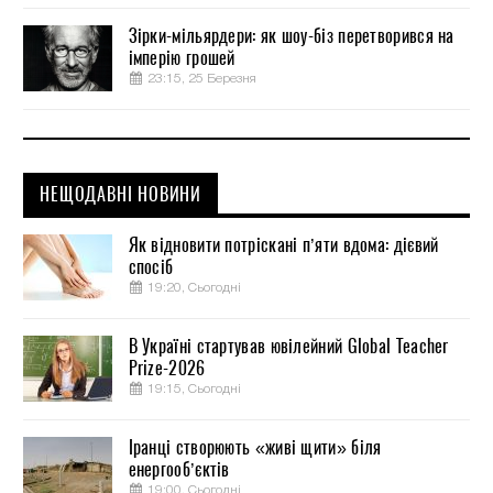
Зірки-мільярдери: як шоу-біз перетворився на
імперію грошей
23:15, 25 Березня
НЕЩОДАВНІ НОВИНИ
Як відновити потріскані п’яти вдома: дієвий
спосіб
19:20, Сьогодні
В Україні стартував ювілейний Global Teacher
Prize-2026
19:15, Сьогодні
Іранці створюють «живі щити» біля
енергооб’єктів
19:00, Сьогодні