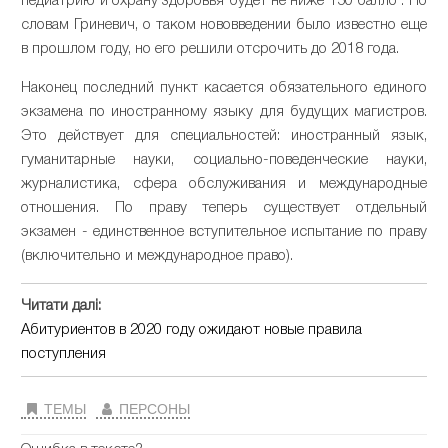
педиатрию и охрану здоровья будет не ниже 150 балло . По
словам Гриневич, о таком нововведении было известно еще
в прошлом году, но его решили отсрочить до 2018 года.
Наконец последний пункт касается обязательного единого
экзамена по иностранному языку для будущих магистров.
Это действует для специальностей: иностранный язык,
гуманитарные науки, социально-поведенческие науки,
журналистика, сфера обслуживания и международные
отношения. По праву теперь существует отдельный
экзамен - единственное вступительное испытание по праву
(включительно и международное право).
Читати далі:
Абитуриентов в 2020 году ожидают новые правила
поступления
ТЕМЫ
ПЕРСОНЫ