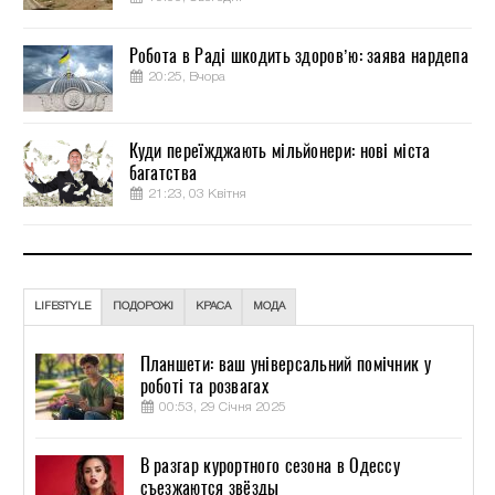
Робота в Раді шкодить здоров’ю: заява нардепа
20:25, Вчора
Куди переїжджають мільйонери: нові міста
багатства
21:23, 03 Квітня
LIFESTYLE
ПОДОРОЖІ
КРАСА
МОДА
Планшети: ваш універсальний помічник у
роботі та розвагах
00:53, 29 Січня 2025
В разгар курортного сезона в Одессу
съезжаются звёзды