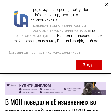
×
НОВИНИ
РЕКЛАМА
INFORM-UA
КОНТАКТИ
Продовжуючи перегляд сайту inform-
ua.info, ви підтверджуєте, що
ознайомилися з
Правилами користування сайтом
,
правилами використання матеріалів
та
правилами коментування
. Ви згодні з використанням
файлів cookie, описаних у Політиці конфіденційності.
Докладніше про Політику конфіденційності
Згоден
В МОН поведали об изменениях во