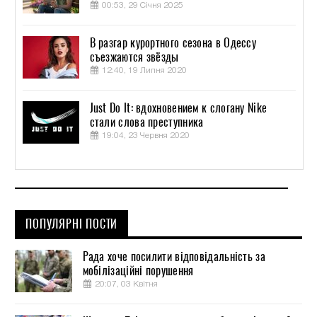
00:53, 29 Січня 2025
В разгар курортного сезона в Одессу
съезжаются звёзды
12:40, 19 Липня 2020
Just Do It: вдохновением к слогану Nike
стали слова преступника
19:04, 23 Червня 2020
ПОПУЛЯРНІ ПОСТИ
Рада хоче посилити відповідальність за
мобілізаційні порушення
20:07, 03 Квітня