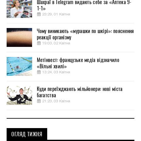
Шахраї в Telegram видають себе за «Аптека 9-
1-1»
23:29, 01 Квітня
Чому виникають «мурашки по шкірі»: пояснення
реакції організму
19:03, 02 Квітня
Метінвест: французьке медіа відзначило
«Вільні хвилі»
13:24, 03 Квітня
Куди переїжджають мільйонери: нові міста
багатства
21:23, 03 Квітня
ОГЛЯД ТИЖНЯ