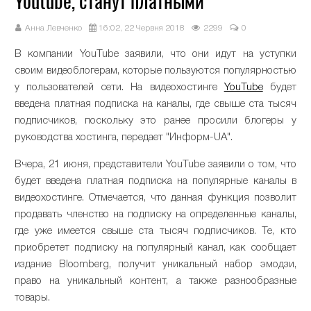
Youtube, станут платными
Анна Левченко
16:02, 22 Червня 2018
2299
0
В компании YouTube заявили, что они идут на уступки
своим видеоблогерам, которые пользуются популярностью
у пользователей сети. На видеохостинге
YouTube
будет
введена платная подписка на каналы, где свыше ста тысяч
подписчиков, поскольку это ранее просили блогеры у
руководства хостинга, передает "Информ-UA".
Вчера, 21 июня, представители YouTube заявили о том, что
будет введена платная подписка на популярные каналы в
видеохостинге. Отмечается, что данная функция позволит
продавать членство на подписку на определенные каналы,
где уже имеется свыше ста тысяч подписчиков. Те, кто
приобретет подписку на популярный канал, как сообщает
издание Bloomberg, получит уникальный набор эмодзи,
право на уникальный контент, а также разнообразные
товары.