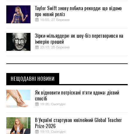
Taylor Swift знову побила рекорди: що відомо
про новий реліз
16:55, 27 Березня
Зірки-мільярдери: як шоу-біз перетворився на
імперію грошей
23:15, 25 Березня
НЕЩОДАВНІ НОВИНИ
Як відновити потріскані п’яти вдома: дієвий
спосіб
19:20, Сьогодні
В Україні стартував ювілейний Global Teacher
Prize-2026
19:15, Сьогодні