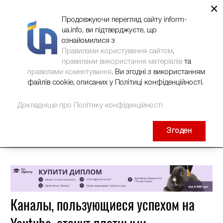
×
НОВИНИ
РЕКЛАМА
INFORM-UA
КОНТАКТИ
Продовжуючи перегляд сайту inform-
ua.info, ви підтверджуєте, що
ознайомилися з
Правилами користування сайтом
,
правилами використання матеріалів
та
правилами коментування
. Ви згодні з використанням
файлів cookie, описаних у Політиці конфіденційності.
Докладніше про Політику конфіденційності
Згоден
Каналы, пользующиеся успехом на