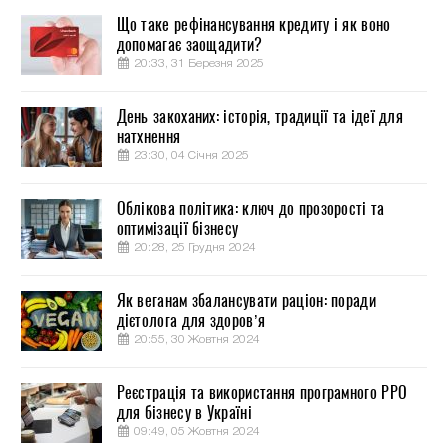
Що таке рефінансування кредиту і як воно
допомагає заощадити?
20:33, 31 Березня 2025
День закоханих: історія, традиції та ідеї для
натхнення
23:30, 04 Січня 2025
Облікова політика: ключ до прозорості та
оптимізації бізнесу
20:28, 25 Грудня 2024
Як веганам збалансувати раціон: поради
дієтолога для здоров’я
20:55, 30 Жовтня 2024
Реєстрація та використання програмного РРО
для бізнесу в Україні
09:49, 05 Жовтня 2024