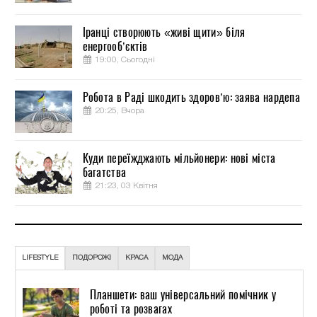
Іранці створюють «живі щити» біля
енергооб’єктів
19:00, Сьогодні
Робота в Раді шкодить здоров’ю: заява нардепа
20:25, Вчора
Куди переїжджають мільйонери: нові міста
багатства
21:23, 03 Квітня
LIFESTYLE
ПОДОРОЖІ
КРАСА
МОДА
Планшети: ваш універсальний помічник у
роботі та розвагах