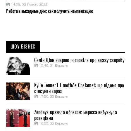
14:09, 02 Лютого 2022
Работа в выходные дни: как получить компенсацию
ШОУ-БІЗНЕС
Селін Діон вперше розповіла про важку хворобу
15:46, 31 Березня
Kylie Jenner і Timothée Chalamet: що відомо про
стосунки зараз
17:50, 30 Березня
Zendaya вразила образом: мережа вибухнула
реакціями
16:55, 30 Березня