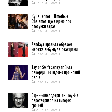
15:46, 31 Березня
Kylie Jenner і Timothée
Chalamet: що відомо про
о
стосунки зараз
и
17:50, 30 Березня
о
ь
Zendaya вразила образом:
мережа вибухнула реакціями
16:55, 30 Березня
и
и
Taylor Swift знову побила
и
рекорди: що відомо про новий
реліз
16:55, 27 Березня
Зірки-мільярдери: як шоу-біз
перетворився на імперію
грошей
23:15, 25 Березня