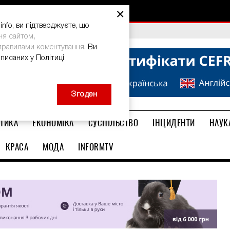
×
nfo, ви підтверджуєте, що
bal Teacher Prize-2026
ня сайтом
,
правилами коментування
. Ви
описаних у Політиці
Згоден
ТИКА
ЕКОНОМІКА
СУСПІЛЬСТВО
ІНЦИДЕНТИ
НАУК
КРАСА
МОДА
INFORMTV