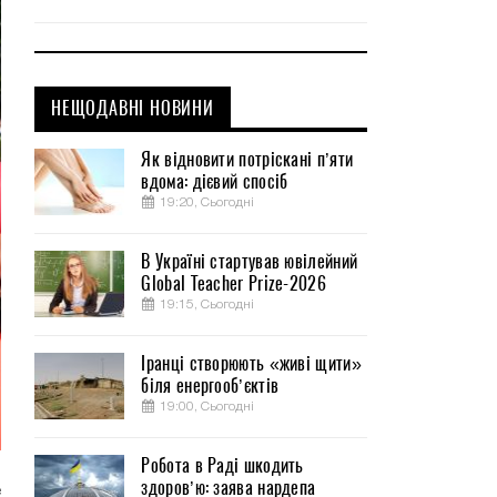
НЕЩОДАВНІ НОВИНИ
Як відновити потріскані п’яти
вдома: дієвий спосіб
19:20, Сьогодні
В Україні стартував ювілейний
Global Teacher Prize-2026
19:15, Сьогодні
Іранці створюють «живі щити»
біля енергооб’єктів
19:00, Сьогодні
Робота в Раді шкодить
здоров’ю: заява нардепа
е