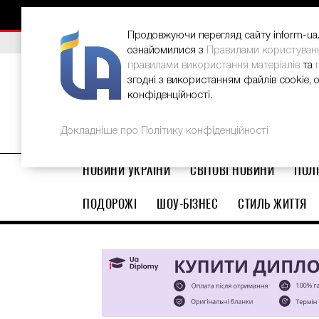
НОВИНИ
РЕКЛАМА
INFORM-UA
КОНТАКТИ
Продовжуючи перегляд сайту inform-ua.i
ВИБІР РЕДАКЦІЇ
В Україні стартував ювілейний Glo
ознайомилися з
Правилами користуван
правилами використання матеріалів
та
згодні з використанням файлів cookie, 
конфіденційності.
Докладніше про Політику конфіденційності
НОВИНИ УКРАЇНИ
СВІТОВІ НОВИНИ
ПОЛІ
ПОДОРОЖІ
ШОУ-БІЗНЕС
СТИЛЬ ЖИТТЯ