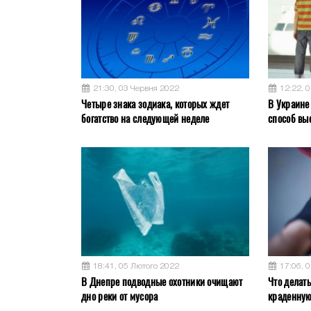
21:30, 03 Червня 2022
12:22, 
Четыре знака зодиака, которых ждет
В Украине
богатство на следующей неделе
способ вы
18:41, 05 Лютого 2022
17:06, 
В Днепре подводные охотники очищают
Что делат
дно реки от мусора
краденну