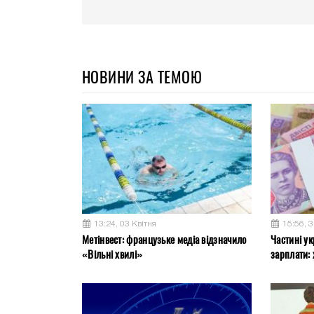
НОВИНИ ЗА ТЕМОЮ
13:24, 03 Квітня
15:56, 
Метінвест: французьке медіа відзначило
Частині ук
«Вільні хвилі»
зарплати: 