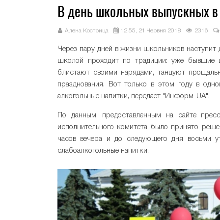
В день школьных выпускных в 
Алена Кострица
12:55, 21 Червня 2018
2316
Через пару дней в жизни школьников наступит
школой проходит по традиции: уже бывшие ш
блистают своими нарядами, танцуют прощальн
празднования. Вот только в этом году в одн
алкогольные напитки, передает "Информ-UA".
По данным, предоставленным на сайте пресс
исполнительного комитета было принято решен
часов вечера и до следующего дня восьми ут
слабоалкогольные напитки.