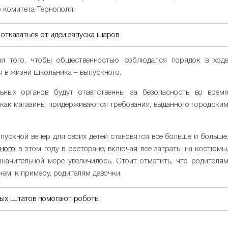
 комитета Тернополя.
отказаться от идеи запуска шаров
я того, чтобы общественностью соблюдался порядок в ход
ия в жизни школьника – выпускного.
ьных органов будут ответственны за безопасность во врем
м, как магазины придерживаются требования, выданного городски
ыпускной вечер для своих детей становятся все больше и больше
кного
в этом году в ресторане, включая все затраты на костюмы
значительной мере увеличилось. Стоит отметить, что родителя
чем, к примеру, родителям девочки.
ых Штатов помогают роботы