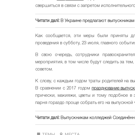
свершиться в связи с запретом исполнительного
Читати далі:
В Украине предлагают выпускникам 
Как сообщается, эти меры были приняты дл
проведения в субботу, 23 июля, главного событ
В свою очередь, сотрудники правоохранител
мероприятия, в том числе будут следить за те
советом.
К слову, с каждым годом траты родителей на в
В сравнении с 2017 годом
празднование выпус
прически, макияжи, цветы и тому подобное в 
парня гораздо проще собрать его на выпускной 
Читати далі:
Выпускникам колледжей Соединённ
ТЕМЫ
МЕСТА