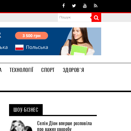
А
ТЕХНОЛОГІЇ
СПОРТ
ЗДОРОВ'Я
ШОУ-БІЗНЕС
Селін Діон вперше розповіла
про важку хворобу