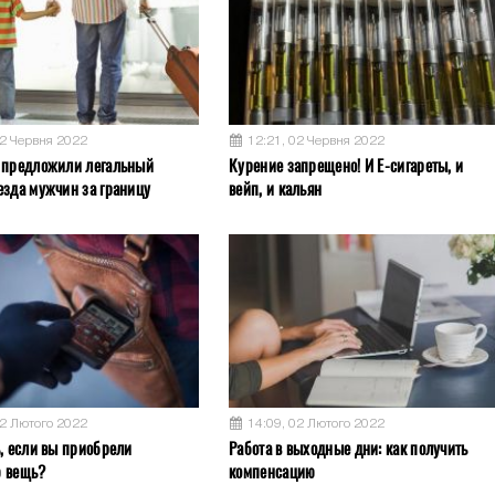
02 Червня 2022
12:21, 02 Червня 2022
 предложили легальный
Курение запрещено! И Е-сигареты, и
езда мужчин за границу
вейп, и кальян
02 Лютого 2022
14:09, 02 Лютого 2022
ь, если вы приобрели
Работа в выходные дни: как получить
ю вещь?
компенсацию