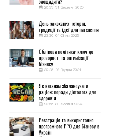
заощадити?
20:33, 31 Березня 2025
День закоханих: історія,
традиції та ідеї для натхнення
23:30, 04 Січня 2025
Облікова політика: ключ до
прозорості та оптимізації
бізнесу
20:28, 25 Грудня 2024
Як веганам збалансувати
раціон: поради дієтолога для
здоров’я
20:55, 30 Жовтня 2024
Реєстрація та використання
програмного РРО для бізнесу в
Україні