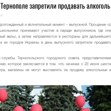
Тернополе запретили продавать алкоголь
0
 долгожданный и волнительный момент – выпускной. Прощание с
кольники принимают участие в параде выпускников, где он
ый вальс, а затем направляются в рестораны для дальнейшег
ом из городов Украины в день выпускного запретили продават
-службы Тернопольского городского совета, представителям
ие, которое заключается в том, что, начиная с 23 июня шест
ра, магазины не могут выставлять на продажу алкогольные 