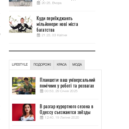
20:25, Вчора
Куди переїжджають
мільйонери: нові міста
багатства
е
21:23, 03 Квітня
я
м
LIFESTYLE
ПОДОРОЖІ
КРАСА
МОДА
.
Планшети: ваш універсальний
,
помічник у роботі та розвагах
м
00:53, 29 Січня 2025
В разгар курортного сезона в
Одессу съезжаются звёзды
12:40, 19 Липня 2020