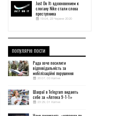
Just Do It: вдохновением к
слогану Nike стали слова
преступника
19:04, 23 Червня 2020
ПОПУЛЯРНІ ПОСТИ
Рада хоче посилити
відповідальність за
мобілізаційні порушення
20:07, 03 Квітня
Шахраї в Telegram видають
себе за «Аптека 9-1-1»
23:29, 01 Квітня
Чому виникають «мурашки по