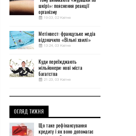
шкірі»: пояснення реакції
організму
19:03, 02 Квітня
Метінвест: французьке медіа
відзначило «Вільні хвилі»
13:24, 03 Квітня
Куди переїжджають
мільйонери: нові міста
багатства
21:23, 03 Квітня
ОГЛЯД ТИЖНЯ
Що таке рефінансування
кредиту і як воно допомагає