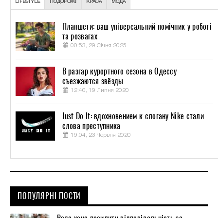
LIFESTYLE
ПОДОРОЖІ
КРАСА
МОДА
Планшети: ваш універсальний помічник у роботі
та розвагах
00:53, 29 Січня 2025
В разгар курортного сезона в Одессу
съезжаются звёзды
12:40, 19 Липня 2020
Just Do It: вдохновением к слогану Nike стали
слова преступника
19:04, 23 Червня 2020
ПОПУЛЯРНІ ПОСТИ