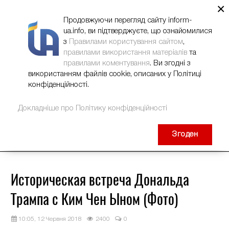
×
НОВИНИ
РЕКЛАМА
INFORM-UA
КОНТАКТИ
Продовжуючи перегляд сайту inform-
ua.info, ви підтверджуєте, що ознайомилися
з
Правилами користування сайтом
,
правилами використання матеріалів
та
правилами коментування
. Ви згодні з
використанням файлів cookie, описаних у Політиці
конфіденційності.
Докладніше про Політику конфіденційності
Згоден
Историческая встреча Дональда
Трампа с Ким Чен Ыном (Фото)
10:05, 12 Червня 2018
2400
0