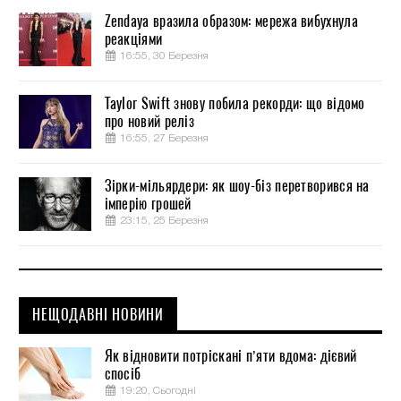
Zendaya вразила образом: мережа вибухнула
реакціями
16:55, 30 Березня
Taylor Swift знову побила рекорди: що відомо
про новий реліз
16:55, 27 Березня
Зірки-мільярдери: як шоу-біз перетворився на
імперію грошей
23:15, 25 Березня
НЕЩОДАВНІ НОВИНИ
Як відновити потріскані п’яти вдома: дієвий
спосіб
19:20, Сьогодні