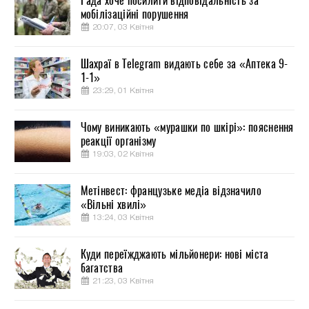
Рада хоче посилити відповідальність за
мобілізаційні порушення
20:07, 03 Квітня
Шахраї в Telegram видають себе за «Аптека 9-
1-1»
23:29, 01 Квітня
Чому виникають «мурашки по шкірі»: пояснення
реакції організму
19:03, 02 Квітня
Метінвест: французьке медіа відзначило
«Вільні хвилі»
13:24, 03 Квітня
Куди переїжджають мільйонери: нові міста
багатства
21:23, 03 Квітня