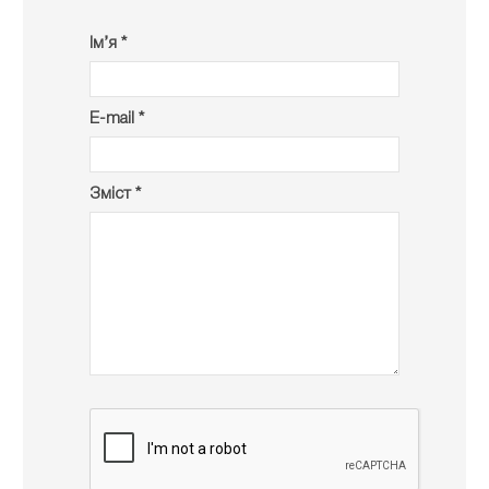
Ім’я *
E-mail *
Зміст *