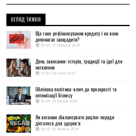
ОГЛЯД ТИЖНЯ
Що таке рефінансування кредиту і як воно
допомагає заощадити?
20:33, 31 Березня 2025
День закоханих: історія, традиції та ідеї для
натхнення
23:30, 04 Січня 2025
Облікова політика: ключ до прозорості та
оптимізації бізнесу
20:28, 25 Грудня 2024
Як веганам збалансувати раціон: поради
дієтолога для здоров’я
20:55, 30 Жовтня 2024