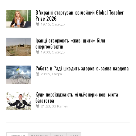
В Україні стартував ювілейний Global Teacher
Prize-2026
19:15, Сьогодні
Іранці створюють «живі щити» біля
енергооб’єктів
19:00, Сьогодні
Робота в Раді шкодить здоров’ю: заява нардепа
20:25, Вчора
Куди переїжджають мільйонери: нові міста
багатства
21:23, 03 Квітня