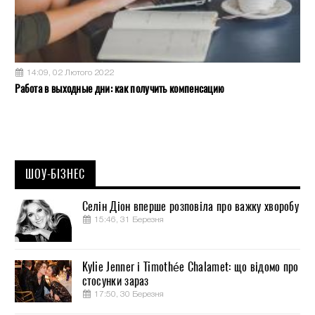
14:09, 02 Лютого 2022
Работа в выходные дни: как получить компенсацию
ШОУ-БІЗНЕС
Селін Діон вперше розповіла про важку хворобу
15:46, 31 Березня
Kylie Jenner і Timothée Chalamet: що відомо про
стосунки зараз
17:50, 30 Березня