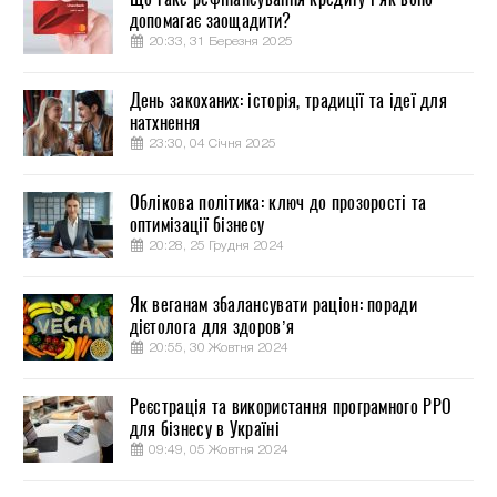
допомагає заощадити?
20:33, 31 Березня 2025
День закоханих: історія, традиції та ідеї для
натхнення
23:30, 04 Січня 2025
Облікова політика: ключ до прозорості та
оптимізації бізнесу
20:28, 25 Грудня 2024
Як веганам збалансувати раціон: поради
дієтолога для здоров’я
20:55, 30 Жовтня 2024
Реєстрація та використання програмного РРО
для бізнесу в Україні
09:49, 05 Жовтня 2024