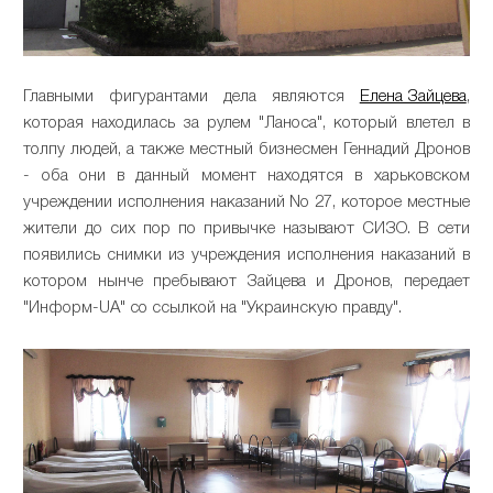
Главными фигурантами дела являются
Елена Зайцева
,
которая находилась за рулем "Ланоса", который влетел в
толпу людей, а также местный бизнесмен Геннадий Дронов
- оба они в данный момент находятся в харьковском
учреждении исполнения наказаний No 27, которое местные
жители до сих пор по привычке называют СИЗО. В сети
появились снимки из учреждения исполнения наказаний в
котором нынче пребывают Зайцева и Дронов, передает
"Информ-UA" со ссылкой на "Украинскую правду".