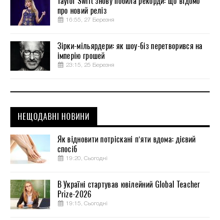
Taylor Swift знову побила рекорди: що відомо
про новий реліз
16:55, 27 Березня
Зірки-мільярдери: як шоу-біз перетворився на
імперію грошей
23:15, 25 Березня
НЕЩОДАВНІ НОВИНИ
Як відновити потріскані п’яти вдома: дієвий
спосіб
19:20, Сьогодні
В Україні стартував ювілейний Global Teacher
Prize-2026
19:15, Сьогодні