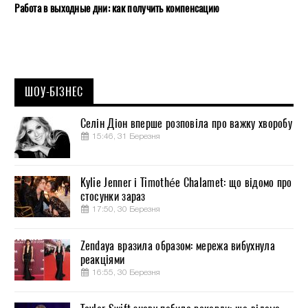
Работа в выходные дни: как получить компенсацию
ШОУ-БІЗНЕС
Селін Діон вперше розповіла про важку хворобу
15:46, 31 Березня
Kylie Jenner і Timothée Chalamet: що відомо про
стосунки зараз
17:50, 30 Березня
Zendaya вразила образом: мережа вибухнула
реакціями
16:55, 30 Березня