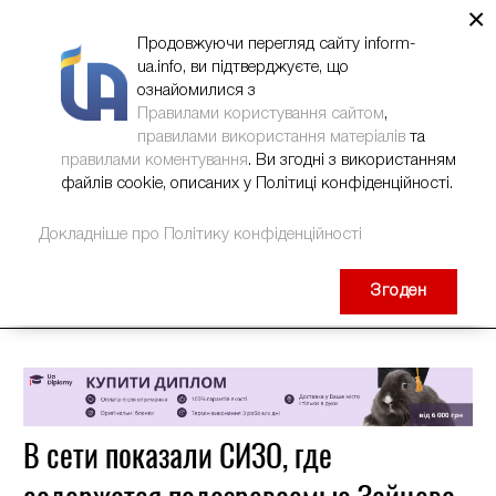
×
НОВИНИ
РЕКЛАМА
INFORM-UA
КОНТАКТИ
Продовжуючи перегляд сайту inform-
ua.info, ви підтверджуєте, що
ознайомилися з
Правилами користування сайтом
,
правилами використання матеріалів
та
правилами коментування
. Ви згодні з використанням
файлів cookie, описаних у Політиці конфіденційності.
Докладніше про Політику конфіденційності
Згоден
В сети показали СИЗО, где