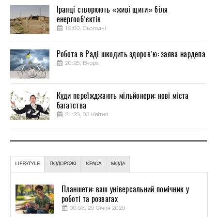
Іранці створюють «живі щити» біля
енергооб’єктів
19:00, Сьогодні
Робота в Раді шкодить здоров’ю: заява нардепа
20:25, Вчора
Куди переїжджають мільйонери: нові міста
багатства
21:23, 03 Квітня
LIFESTYLE
ПОДОРОЖІ
КРАСА
МОДА
Планшети: ваш універсальний помічник у
роботі та розвагах
00:53, 29 Січня 2025