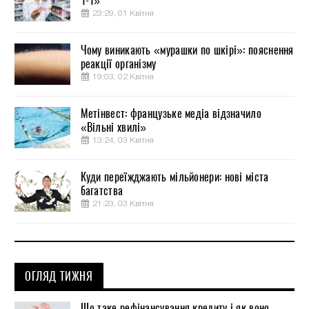
1-1»
23:29, 01 Квітня
Чому виникають «мурашки по шкірі»: пояснення
реакції організму
19:03, 02 Квітня
Метінвест: французьке медіа відзначило
«Вільні хвилі»
13:24, 03 Квітня
Куди переїжджають мільйонери: нові міста
багатства
21:23, 03 Квітня
ОГЛЯД ТИЖНЯ
Що таке рефінансування кредиту і як воно