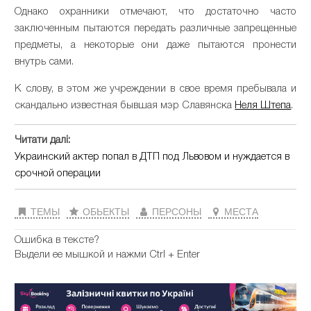
Однако охранники отмечают, что достаточно часто
заключенным пытаются передать различные запрещенные
предметы, а некоторые они даже пытаются пронести
внутрь сами.
К слову, в этом же учреждении в свое время пребывала и
скандально известная бывшая мэр Славянска
Неля Штепа
.
Читати далі:
Украинский актер попал в ДТП под Львовом и нуждается в
срочной операции
ТЕМЫ
ОБЬЕКТЫ
ПЕРСОНЫ
МЕСТА
Ошибка в тексте?
Выдели ее мышкой и нажми Ctrl + Enter