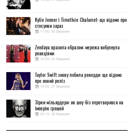
Kylie Jenner і Timothée Chalamet: що відомо про
стосунки зараз
17:50, 30 Березня
Zendaya вразила образом: мережа вибухнула
реакціями
16:55, 30 Березня
Taylor Swift знову побила рекорди: що відомо
про новий реліз
16:55, 27 Березня
Зірки-мільярдери: як шоу-біз перетворився на
імперію грошей
23:15, 25 Березня