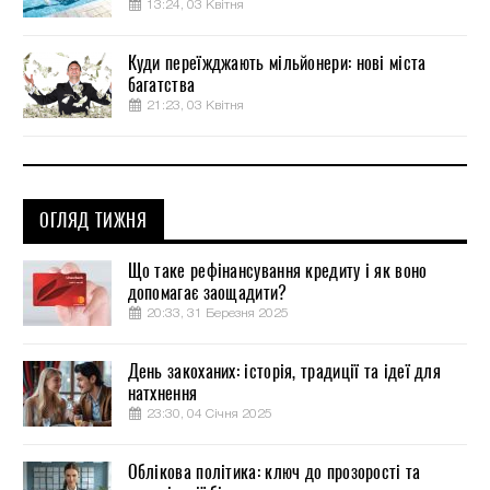
13:24, 03 Квітня
Куди переїжджають мільйонери: нові міста
багатства
21:23, 03 Квітня
ОГЛЯД ТИЖНЯ
Що таке рефінансування кредиту і як воно
допомагає заощадити?
20:33, 31 Березня 2025
День закоханих: історія, традиції та ідеї для
натхнення
23:30, 04 Січня 2025
Облікова політика: ключ до прозорості та