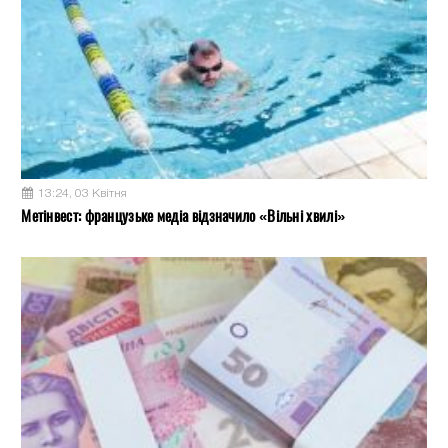
13:24, 03 Квітня
Метінвест: французьке медіа відзначило «Вільні хвилі»