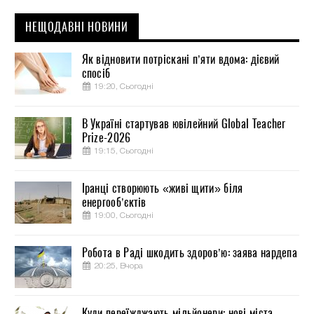
НЕЩОДАВНІ НОВИНИ
Як відновити потріскані п’яти вдома: дієвий
спосіб
19:20, Сьогодні
В Україні стартував ювілейний Global Teacher
Prize-2026
19:15, Сьогодні
Іранці створюють «живі щити» біля
енергооб’єктів
19:00, Сьогодні
Робота в Раді шкодить здоров’ю: заява нардепа
20:25, Вчора
Куди переїжджають мільйонери: нові міста