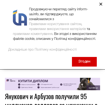
×
НОВИНИ
РЕКЛАМА
INFORM-UA
КОНТАКТИ
Продовжуючи перегляд сайту inform-
ua.info, ви підтверджуєте, що
ознайомилися з
Правилами користування сайтом
,
правилами використання матеріалів
та
правилами коментування
. Ви згодні з використанням
файлів cookie, описаних у Політиці конфіденційності.
Докладніше про Політику конфіденційності
Згоден
Янукович и Арбузов получили 95