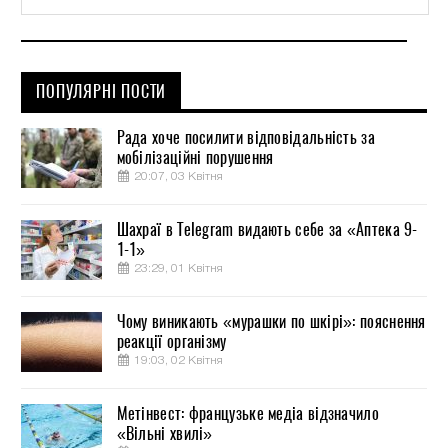
ПОПУЛЯРНІ ПОСТИ
Рада хоче посилити відповідальність за
мобілізаційні порушення
20:07, 03 Квітня
Шахраї в Telegram видають себе за «Аптека 9-
1-1»
23:29, 01 Квітня
Чому виникають «мурашки по шкірі»: пояснення
реакції організму
19:03, 02 Квітня
Метінвест: французьке медіа відзначило
«Вільні хвилі»