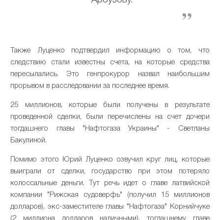
Арбузову.
Также Луценко подтвердил информацию о том, что
следствию стали известны счета, на которые средства
пересылались. Это генпрокурор назвал наибольшим
прорывом в расследовании за последнее время.
25 миллионов, которые были получены в результате
проведенной сделки, были перечислены на счет дочери
тогдашнего главы "Нафтогаза Украины" - Светланы
Бакулиной.
Помимо этого Юрий Луценко озвучил круг лиц, которые
выиграли от сделки, государство при этом потеряло
колоссальные деньги. Тут речь идет о главе латвийской
компании "Рижская судоверфь" (получил 15 миллионов
долларов), экс-заместителе главы "Нафтогаза" Корнийчуке
(2 миллиона долларов наличными), тогдашнему главе