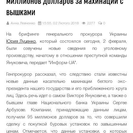
миллионов долларов за махинации с
вышками
Анна Левченко
15:55, 02 Лютого 2018
2277
0
На брифинге генерального прокурора Украины
Юрия Луценко
, который состоялся сегодня, 2 февраля,
были озвучены новые сведения по уголовному
производству, начатому в отношении преступной команды
Януковича, передает "Информ-UA".
Генпрокурор рассказал, что следствию стали известны
новые данные касательно махинации беглого экс-
президента нашего государства и его приближенного круга
лиц. Здесь речь идет о самом Викторе Януковиче, а также о
бывшем главе Национального банка Украины Сергее
Арбузове. Компании, принадлежащие данным лицам,
получили 95 миллионов долларов за то, что совершили
сделку с покупкой буровых установок по завышенным
ценам. Отмечается, что данные установки, о которых