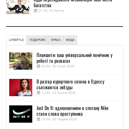
багатства
21:23, 03 Квітня
LIFESTYLE
ПОДОРОЖІ
КРАСА
МОДА
Планшети: ваш універсальний помічник у
роботі та розвагах
00:53, 29 Січня 2025
В разгар курортного сезона в Одессу
съезжаются звёзды
12:40, 19 Липня 2020
Just Do It: вдохновением к слогану Nike
стали слова преступника
19:04, 23 Червня 2020