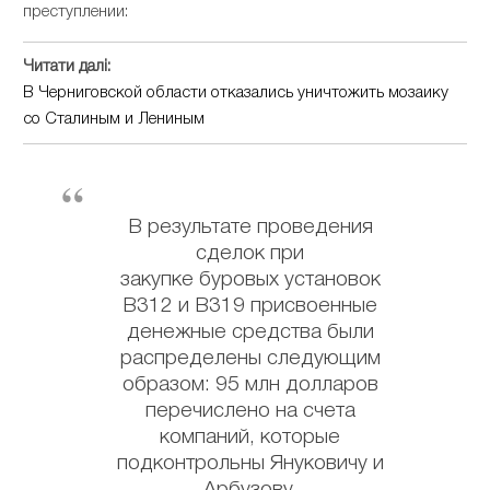
преступлении:
Читати далі:
В Черниговской области отказались уничтожить мозаику
со Сталиным и Лениным
В результате проведения
сделок при
закупке буровых установок
В312 и В319 присвоенные
денежные средства были
распределены следующим
образом: 95 млн долларов
перечислено на счета
компаний, которые
подконтрольны Януковичу и