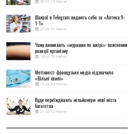
20:07, 03 Квітня
Шахраї в Telegram видають себе за «Аптека 9-
1-1»
23:29, 01 Квітня
Чому виникають «мурашки по шкірі»: пояснення
реакції організму
19:03, 02 Квітня
Метінвест: французьке медіа відзначило
«Вільні хвилі»
13:24, 03 Квітня
Куди переїжджають мільйонери: нові міста
багатства
21:23, 03 Квітня