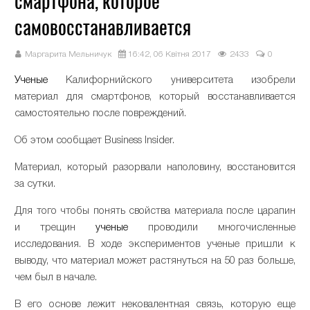
смартфона, которое
самовосстанавливается
Маргарита Мельничук
16:42, 06 Квітня 2017
2433
0
Ученые
Калифорнийского университета изобрели
материал для смартфонов, который восстанавливается
самостоятельно после повреждений.
Об этом сообщает Business Insider.
Материал, который разорвали наполовину, восстановится
за сутки.
Для того чтобы понять свойства материала после царапин
и трещин
ученые
проводили многочисленные
исследования.
В ходе экспериментов ученые пришли к
выводу, что материал может растянуться на 50 раз больше,
чем был в начале.
В его основе лежит нековалентная связь, которую еще