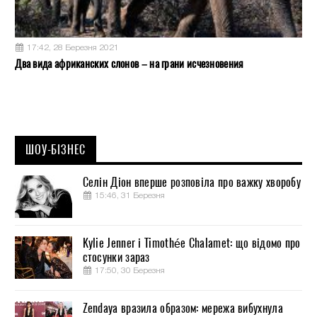
17:42, 28 Березня 2021
Два вида африканских слонов – на грани исчезновения
ШОУ-БІЗНЕС
Селін Діон вперше розповіла про важку хворобу
15:46, 31 Березня
Kylie Jenner і Timothée Chalamet: що відомо про
стосунки зараз
17:50, 30 Березня
Zendaya вразила образом: мережа вибухнула