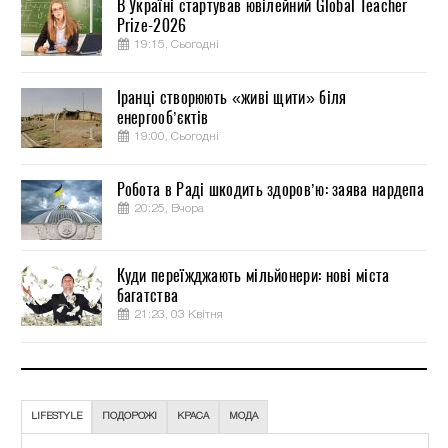
В Україні стартував ювілейний Global Teacher
Prize-2026
19:15, Сьогодні
Іранці створюють «живі щити» біля
енергооб’єктів
19:00, Сьогодні
Робота в Раді шкодить здоров’ю: заява нардепа
20:25, Вчора
Куди переїжджають мільйонери: нові міста
багатства
21:23, 03 Квітня
LIFESTYLE
ПОДОРОЖІ
КРАСА
МОДА