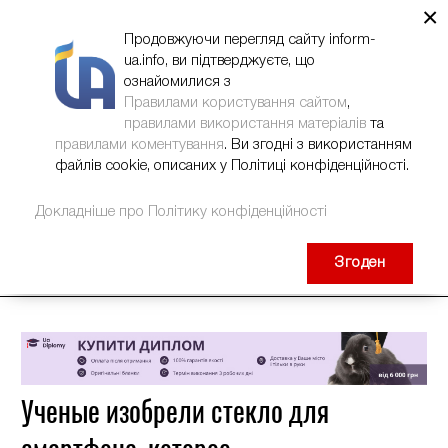
×
НОВИНИ
РЕКЛАМА
INFORM-UA
КОНТАКТИ
Продовжуючи перегляд сайту inform-
ua.info, ви підтверджуєте, що
ознайомилися з
Правилами користування сайтом
,
правилами використання матеріалів
та
правилами коментування
. Ви згодні з використанням
файлів cookie, описаних у Політиці конфіденційності.
Докладніше про Політику конфіденційності
Згоден
Ученые изобрели стекло для