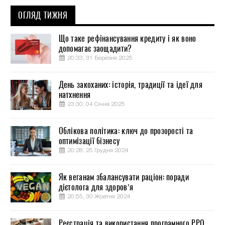
ОГЛЯД ТИЖНЯ
Що таке рефінансування кредиту і як воно
допомагає заощадити?
20:33, 31 Березня 2025
День закоханих: історія, традиції та ідеї для
натхнення
23:30, 04 Січня 2025
Облікова політика: ключ до прозорості та
оптимізації бізнесу
20:28, 25 Грудня 2024
Як веганам збалансувати раціон: поради
дієтолога для здоров’я
20:55, 30 Жовтня 2024
Реєстрація та використання програмного РРО