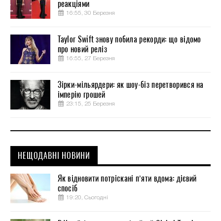
реакціями
16:55, 30 Березня
Taylor Swift знову побила рекорди: що відомо
про новий реліз
16:55, 27 Березня
Зірки-мільярдери: як шоу-біз перетворився на
імперію грошей
23:15, 25 Березня
НЕЩОДАВНІ НОВИНИ
Як відновити потріскані п’яти вдома: дієвий
спосіб
19:20, Сьогодні