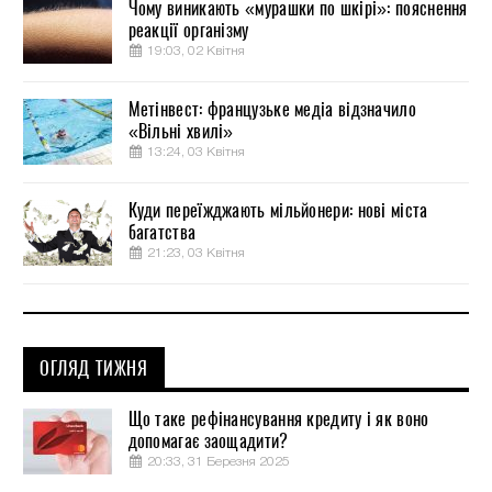
Чому виникають «мурашки по шкірі»: пояснення
реакції організму
19:03, 02 Квітня
Метінвест: французьке медіа відзначило
«Вільні хвилі»
13:24, 03 Квітня
Куди переїжджають мільйонери: нові міста
багатства
21:23, 03 Квітня
ОГЛЯД ТИЖНЯ
Що таке рефінансування кредиту і як воно
допомагає заощадити?
20:33, 31 Березня 2025