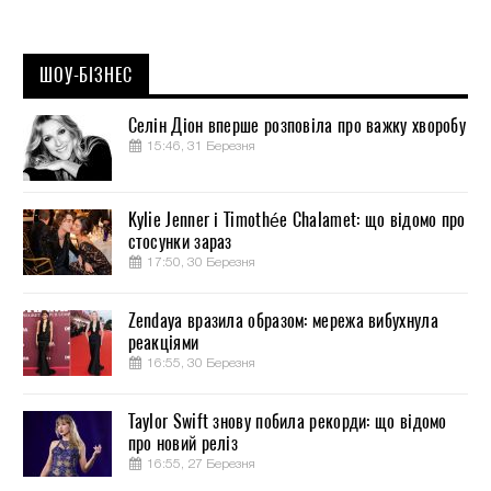
ШОУ-БІЗНЕС
Селін Діон вперше розповіла про важку хворобу
15:46, 31 Березня
Kylie Jenner і Timothée Chalamet: що відомо про
стосунки зараз
17:50, 30 Березня
Zendaya вразила образом: мережа вибухнула
реакціями
16:55, 30 Березня
Taylor Swift знову побила рекорди: що відомо
про новий реліз
16:55, 27 Березня