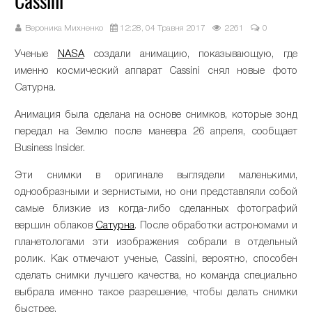
Cassini
Вероника Михненко
12:28, 04 Травня 2017
2261
0
Ученые
NASA
создали анимацию, показывающую, где
именно космический аппарат Cassini снял новые фото
Сатурна.
Анимация была сделана на основе снимков, которые зонд
передал на Землю после маневра 26 апреля, сообщает
Business Insider.
Эти снимки в оригинале выглядели маленькими,
однообразными и зернистыми, но они представляли собой
самые близкие из когда-либо сделанных фотографий
вершин облаков
Сатурна
. После обработки астрономами и
планетологами эти изображения собрали в отдельный
ролик. Как отмечают ученые, Cassini, вероятно, способен
сделать снимки лучшего качества, но команда специально
выбрала именно такое разрешение, чтобы делать снимки
быстрее.