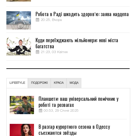
Робота в Раді шкодить здоров’ю: заява нардепа
20:25, Вчора
Куди переїжджають мільйонери: нові міста
багатства
21:23, 03 Квітня
LIFESTYLE
ПОДОРОЖІ
КРАСА
МОДА
Планшети: ваш універсальний помічник у
роботі та розвагах
00:53, 29 Січня 2025
В разгар курортного сезона в Одессу
съезжаются звёзды