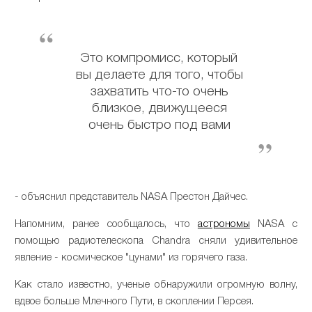
Это компромисс, который
вы делаете для того, чтобы
захватить что-то очень
близкое, движущееся
очень быстро под вами
- объяснил представитель NASA Престон Дайчес.
Напомним, ранее сообщалось, что
астрономы
NASA с
помощью радиотелескопа Chandra сняли удивительное
явление - космическое "цунами" из горячего газа.
Как стало известно, ученые обнаружили огромную волну,
вдвое больше Млечного Пути, в скоплении Персея.