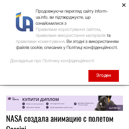
×
НОВИНИ
РЕКЛАМА
INFORM-UA
КОНТАКТИ
Продовжуючи перегляд сайту inform-
ua.info, ви підтверджуєте, що
ознайомилися з
Правилами користування сайтом
,
правилами використання матеріалів
та
правилами коментування
. Ви згодні з використанням
файлів cookie, описаних у Політиці конфіденційності.
Докладніше про Політику конфіденційності
Згоден
NASA создала анимацию с полетом