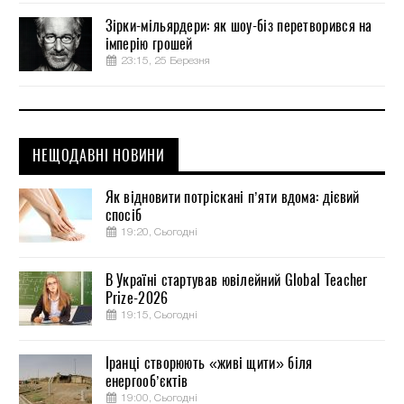
Зірки-мільярдери: як шоу-біз перетворився на
імперію грошей
23:15, 25 Березня
НЕЩОДАВНІ НОВИНИ
Як відновити потріскані п’яти вдома: дієвий
спосіб
19:20, Сьогодні
В Україні стартував ювілейний Global Teacher
Prize-2026
19:15, Сьогодні
Іранці створюють «живі щити» біля
енергооб’єктів
19:00, Сьогодні