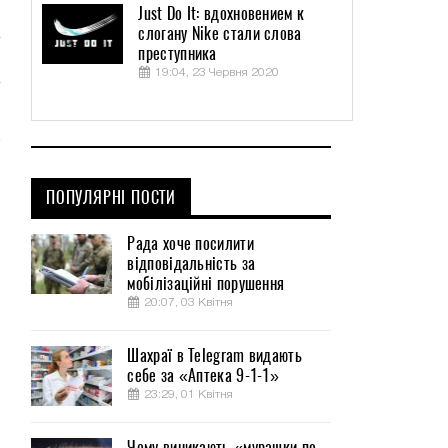
Just Do It: вдохновением к
слогану Nike стали слова
преступника
19:04, 23 Червня 2020
ПОПУЛЯРНІ ПОСТИ
Рада хоче посилити
відповідальність за
мобілізаційні порушення
20:07, 03 Квітня
Шахраї в Telegram видають
себе за «Аптека 9-1-1»
23:29, 01 Квітня
Чому виникають «мурашки по