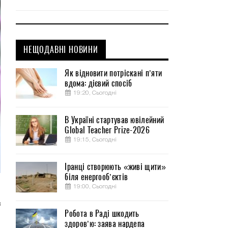
НЕЩОДАВНІ НОВИНИ
Як відновити потріскані п’яти
вдома: дієвий спосіб
19:20, Сьогодні
В Україні стартував ювілейний
Global Teacher Prize-2026
19:15, Сьогодні
Іранці створюють «живі щити»
біля енергооб’єктів
19:00, Сьогодні
и
в
Робота в Раді шкодить
здоров’ю: заява нардепа