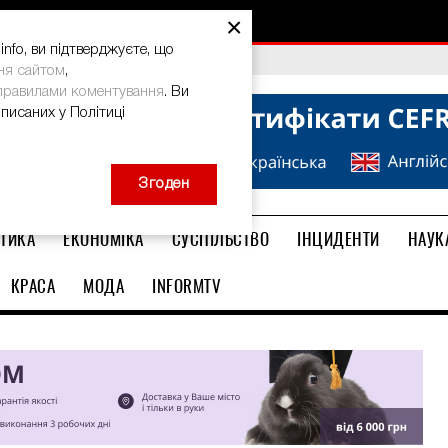
×
nfo, ви підтверджуєте, що
bal Teacher Prize-2026
ня сайтом
,
правилами коментування
. Ви
описаних у Політиці
Згоден
ТИКА
ЕКОНОМІКА
СУСПІЛЬСТВО
ІНЦИДЕНТИ
НАУК
КРАСА
МОДА
INFORMTV