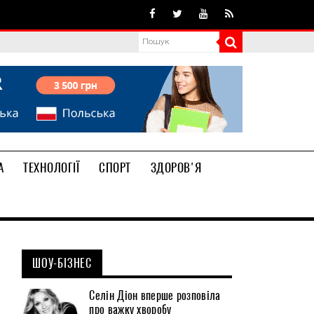
А
ТЕХНОЛОГІЇ
СПОРТ
ЗДОРОВ'Я
ШОУ-БІЗНЕС
Селін Діон вперше розповіла
про важку хворобу