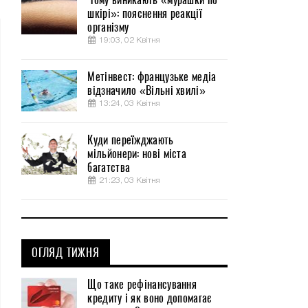
шкірі»: пояснення реакції
організму
19:03, 02 Квітня
Метінвест: французьке медіа
відзначило «Вільні хвилі»
13:24, 03 Квітня
Куди переїжджають
мільйонери: нові міста
багатства
21:23, 03 Квітня
ОГЛЯД ТИЖНЯ
Що таке рефінансування
кредиту і як воно допомагає