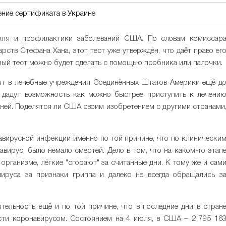
ение сертификата в Украине
роля и профилактики заболеваний США. По словам комиссар
рств Стефана Хана, этот тест уже утверждён, что даёт право ег
ный тест можно будет сделать с помощью пробника или палочки.
пят в лечебные учреждения Соединённых Штатов Америки ещё д
и дадут возможность как можно быстрее приступить к лечени
изней. Поделятся ли США своим изобретением с другими странами
навирусной инфекции именно по той причине, что по клинически
авирус, было немало смертей. Дело в том, что на каком-то этап
организме, лёгкие "сгорают" за считанные дни. К тому же и сам
ируса за признаки гриппа и далеко не всегда обращались з
тельность ещё и по той причине, что в последние дни в стран
сти коронавирусом. Состоянием на 4 июля, в США – 2 795 16