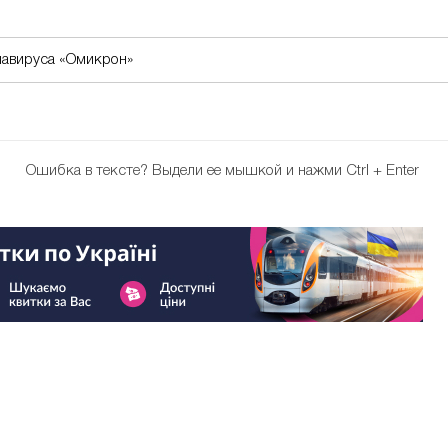
навируса «Омикрон»
Ошибка в тексте?
Выдели ее мышкой и нажми Ctrl + Enter