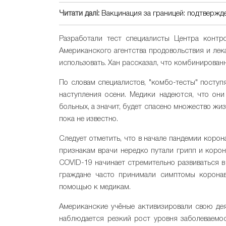
Читати далі:
Вакцинация за границей: подтвержд
Разработали тест специалисты Центра конт
Американского агентства продовольствия и лека
использовать. Хан рассказал, что комбинирован
По словам специалистов, "комбо-тесты" посту
наступления осени. Медики надеются, что он
больных, а значит, будет спасено множество ж
пока не известно.
Следует отметить, что в начале пандемии коро
признакам врачи нередко путали грипп и корон
COVID-19 начинает стремительно развиваться в 
граждане часто принимали симптомы коронав
помощью к медикам.
Американские учёные активизировали свою дея
наблюдается резкий рост уровня заболеваемо