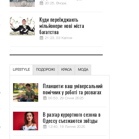
20:25, Вчора
Куди переїжджають
а
мільйонери: нові міста
багатства
о
21:23, 03 Квітня
о
ю
,
LIFESTYLE
ПОДОРОЖІ
КРАСА
МОДА
Планшети: ваш універсальний
м
помічник у роботі та розвагах
е
00:53, 29 Січня 2025
и
а
В разгар курортного сезона в
Одессу съезжаются звёзды
12:40, 19 Липня 2020
е
3