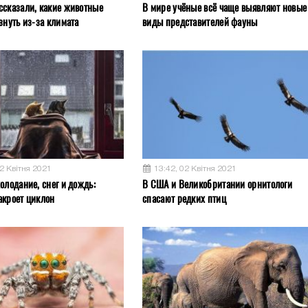
ссказали, какие животные
В мире учёные всё чаще выявляют новые
знуть из-за климата
виды представителей фауны
02 Квітня 2021
13:42, 02 Квітня 2021
олодание, снег и дождь:
В США и Великобритании орнитологи
акроет циклон
спасают редких птиц