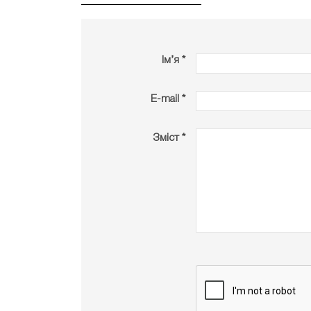
Ім’я *
E-mail *
Зміст *