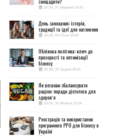
заощадити?
20:33, 31 Березня 2025
День закоханих: історія,
традиції та ідеї для натхнення
23:30, 04 Січня 2025
Облікова політика: ключ до
прозорості та оптимізації
бізнесу
20:28, 25 Грудня 2024
Як веганам збалансувати
раціон: поради дієтолога для
здоров’я
20:55, 30 Жовтня 2024
Реєстрація та використання
програмного РРО для бізнесу в
Україні