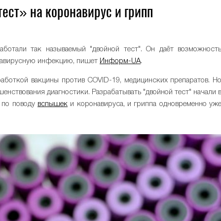
ест» на коронавирус и грипп
ботали так называемый "двойной тест". Он даёт возможност
онавирусную инфекцию, пишет
Информ-UA
.
аботкой вакцины против COVID-19, медицинских препаратов. Н
енствования диагностики. Разрабатывать "двойной тест" начали 
я по поводу
вспышек
и коронавируса, и гриппа одновременно уж