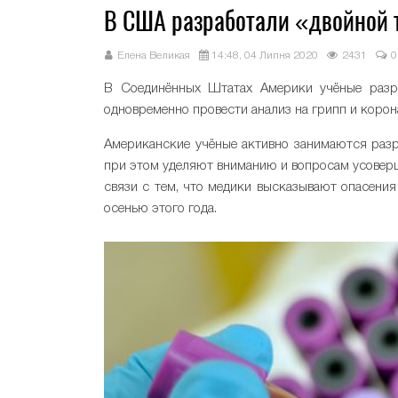
В США разработали «двойной т
Елена Великая
14:48, 04 Липня 2020
2431
0
В Соединённых Штатах Америки учёные разра
одновременно провести анализ на грипп и кор
Американские учёные активно занимаются разр
при этом уделяют вниманию и вопросам усоверш
связи с тем, что медики высказывают опасени
осенью этого года.