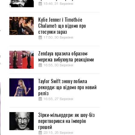
15:46, 31 Березня
Kylie Jenner і Timothée
Chalamet: що відомо про
ь
стосунки зараз
17:50, 30 Березня
о
Zendaya вразила образом:
в
мережа вибухнула реакціями
е
16:55, 30 Березня
Taylor Swift знову побила
рекорди: що відомо про новий
реліз
16:55, 27 Березня
Зірки-мільярдери: як шоу-біз
перетворився на імперію
грошей
23:15, 25 Березня