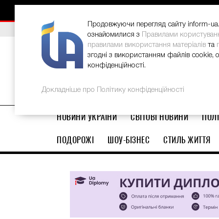
НОВИНИ
РЕКЛАМА
INFORM-UA
КОНТАКТИ
Продовжуючи перегляд сайту inform-ua.i
ВИБІР РЕДАКЦІЇ
В Україні стартував ювілейний Glo
ознайомилися з
Правилами користуван
правилами використання матеріалів
та
згодні з використанням файлів cookie, 
конфіденційності.
Докладніше про Політику конфіденційності
НОВИНИ УКРАЇНИ
СВІТОВІ НОВИНИ
ПОЛІ
ПОДОРОЖІ
ШОУ-БІЗНЕС
СТИЛЬ ЖИТТЯ