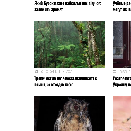
Який бузок пахне найсильніше: від чого
Учёные ра
залежить аромат
могут исче
10:10, 04 Квітня 2021
16:35, 
Тропические леса восстанавливают с
Резкое пох
помощью отходов кофе
Украину н