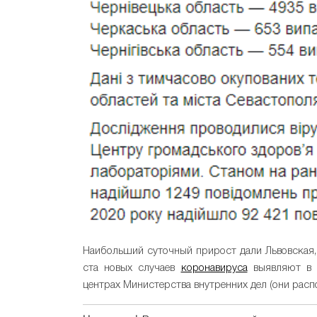
Наибольший суточный прирост дали Львовская, 
ста новых случаев
коронавируса
выявляют в с
центрах Министерства внутренних дел (они расп