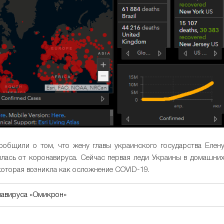
ообщили о том, что жену главы украинского государства Елен
лась от коронавируса. Сейчас первая леди Украины в домашни
которая возникла как осложнение COVID-19.
навируса «Омикрон»