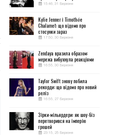
15:46, 31 Березня
Kylie Jenner і Timothée
Chalamet: що відомо про
о
стосунки зараз
а
17:50, 30 Березня
т
Zendaya вразила образом:
мережа вибухнула реакціями
3
16:55, 30 Березня
–
Taylor Swift знову побила
рекорди: що відомо про новий
реліз
16:55, 27 Березня
Зірки-мільярдери: як шоу-біз
перетворився на імперію
грошей
23:15, 25 Березня