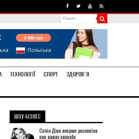
А
ТЕХНОЛОГІЇ
СПОРТ
ЗДОРОВ'Я
ШОУ-БІЗНЕС
Селін Діон вперше розповіла
про важку хворобу