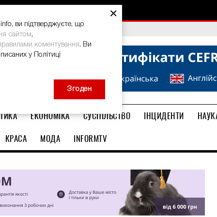
×
nfo, ви підтверджуєте, що
bal Teacher Prize-2026
ня сайтом
,
правилами коментування
. Ви
описаних у Політиці
Згоден
ТИКА
ЕКОНОМІКА
СУСПІЛЬСТВО
ІНЦИДЕНТИ
НАУК
КРАСА
МОДА
INFORMTV