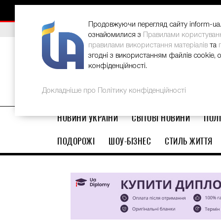
НОВИНИ
РЕКЛАМА
INFORM-UA
КОНТАКТИ
Продовжуючи перегляд сайту inform-ua.i
ВИБІР РЕДАКЦІЇ
В Україні стартував ювілейний Glo
ознайомилися з
Правилами користуван
правилами використання матеріалів
та
згодні з використанням файлів cookie, 
конфіденційності.
Докладніше про Політику конфіденційності
НОВИНИ УКРАЇНИ
СВІТОВІ НОВИНИ
ПОЛІ
ПОДОРОЖІ
ШОУ-БІЗНЕС
СТИЛЬ ЖИТТЯ