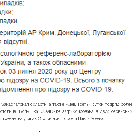
Закарпатская области, а также Киев. Третьи сутки подряд боле
толице. Вспышка COVID-19 зафиксирована в двух сервисны
оложены на улицах Столичное шоссе и Павла Усенко).