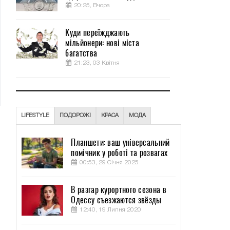
20:25, Вчора
Куди переїжджають
мільйонери: нові міста
багатства
21:23, 03 Квітня
LIFESTYLE
ПОДОРОЖІ
КРАСА
МОДА
Планшети: ваш універсальний
помічник у роботі та розвагах
00:53, 29 Січня 2025
В разгар курортного сезона в
Одессу съезжаются звёзды
12:40, 19 Липня 2020