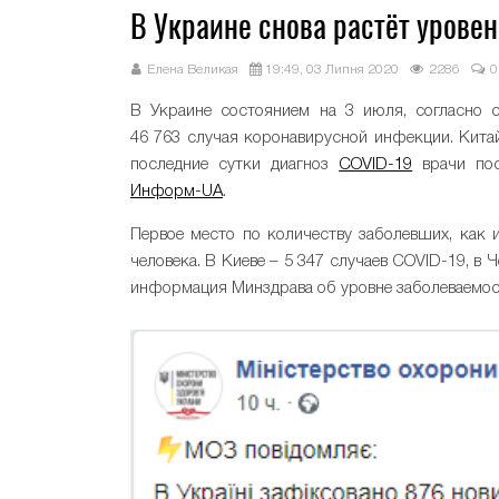
В Украине снова растёт урове
Елена Великая
19:49, 03 Липня 2020
2286
0
В Украине состоянием на 3 июля, согласно 
46 763 случая коронавирусной инфекции. Китай
последние сутки диагноз
COVID-19
врачи пос
Информ-UA
.
Первое место по количеству заболевших, как и
человека. В Киеве – 5 347 случаев COVID-19, в 
информация Минздрава об уровне заболеваемост