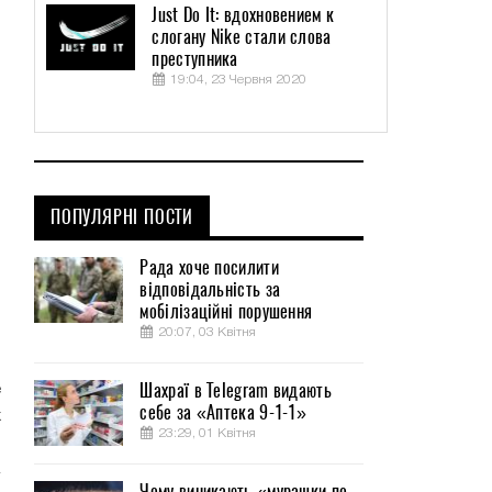
Just Do It: вдохновением к
слогану Nike стали слова
преступника
19:04, 23 Червня 2020
ПОПУЛЯРНІ ПОСТИ
Рада хоче посилити
відповідальність за
мобілізаційні порушення
20:07, 03 Квітня
Шахраї в Telegram видають
е
себе за «Аптека 9-1-1»
х
23:29, 01 Квітня
Чому виникають «мурашки по