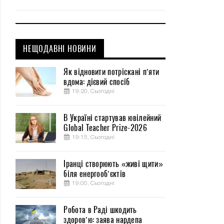
НЕЩОДАВНІ НОВИНИ
Як відновити потріскані п’яти
вдома: дієвий спосіб
19:20, Сьогодні
В Україні стартував ювілейний
Global Teacher Prize-2026
19:15, Сьогодні
Іранці створюють «живі щити»
біля енергооб’єктів
19:00, Сьогодні
Робота в Раді шкодить
здоров’ю: заява нардепа