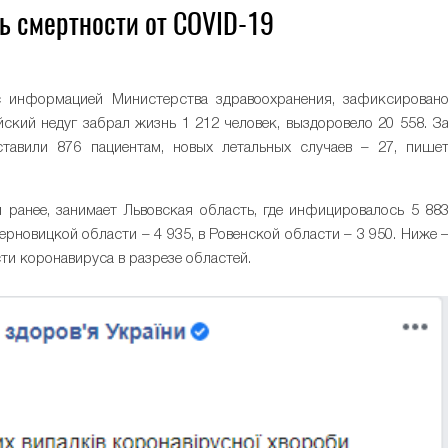
нь смертности от COVID-19
с информацией Министерства здравоохранения, зафиксирован
ский недуг забрал жизнь 1 212 человек, выздоровело 20 558. З
тавили 876 пациентам, новых летальных случаев – 27, пише
 ранее, занимает Львовская область, где инфицировалось 5 88
Черновицкой области – 4 935, в Ровенской области – 3 950. Ниже 
и коронавируса в разрезе областей.