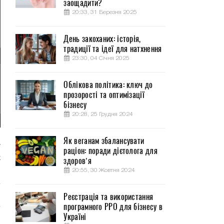
заощадити?
20:33, 31 Березня 2025
День закоханих: історія,
традиції та ідеї для натхнення
23:30, 04 Січня 2025
Облікова політика: ключ до
прозорості та оптимізації
бізнесу
20:28, 25 Грудня 2024
Як веганам збалансувати
у
раціон: поради дієтолога для
х
здоров’я
20:55, 30 Жовтня 2024
Реєстрація та використання
програмного РРО для бізнесу в
Україні