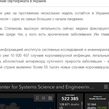
ение сертификата в Украине
ти уже на протяжении нескольких недель остаётся в Украин
 июля – одно из самых больших с начала пандемии.
а Степанова, высокую летальность сейчас медики фиксирую
е среди тех, у кого есть хронические заболевания. Им глав
с информацией института системных исследований и инжиниринг
о уже 10 920 457 случаев коронавирусной инфекции, летальны
, абсолютный антирекорд суточного прироста заболевших – 
й стране выявлено более 55 тысяч новых случаев коронавируса