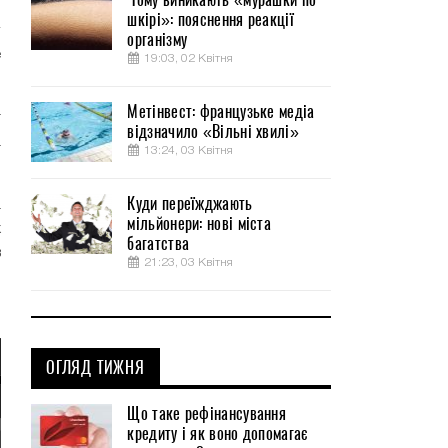
шкірі»: пояснення реакції
організму
е
19:03, 02 Квітня
Метінвест: французьке медіа
т
відзначило «Вільні хвилі»
а
13:24, 03 Квітня
Куди переїжджають
а
мільйонери: нові міста
х
багатства
в
21:23, 03 Квітня
.
ОГЛЯД ТИЖНЯ
Що таке рефінансування
кредиту і як воно допомагає