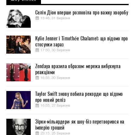
Селін Діон вперше розповіла про важку хворобу
15:46, 31 Березня
Kylie Jenner і Timothée Chalamet: що відомо про
стосунки зараз
17:50, 30 Березня
Zendaya вразила образом: мережа вибухнула
реакціями
16:55, 30 Березня
Taylor Swift знову побила рекорди: що відомо
про новий реліз
16:55, 27 Березня
Зірки-мільярдери: як шоу-біз перетворився на
імперію грошей
23:15, 25 Березня