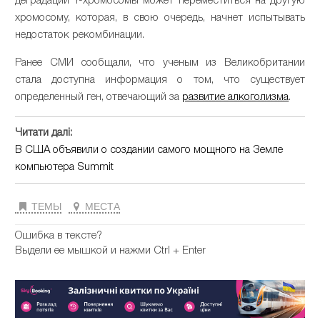
деградации Y-хромосомы может переместиться на другую
хромосому, которая, в свою очередь, начнет испытывать
недостаток рекомбинации.
Ранее СМИ сообщали, что ученым из Великобритании
стала доступна информация о том, что существует
определенный ген, отвечающий за
развитие алкоголизма
.
Читати далі:
В США объявили о создании самого мощного на Земле
компьютера Summit
ТЕМЫ
МЕСТА
Ошибка в тексте?
Выдели ее мышкой и нажми Ctrl + Enter