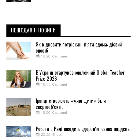
НЕЩОДАВНІ НОВИНИ
Як відновити потріскані п’яти вдома: дієвий
спосіб
19:20, Сьогодні
В Україні стартував ювілейний Global Teacher
Prize-2026
19:15, Сьогодні
Іранці створюють «живі щити» біля
енергооб’єктів
19:00, Сьогодні
Робота в Раді шкодить здоров’ю: заява нардепа
20:25, Вчора