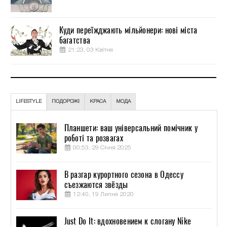
Куди переїжджають мільйонери: нові міста
багатства
21:23, 03 Квітня
LIFESTYLE
ПОДОРОЖІ
КРАСА
МОДА
Планшети: ваш універсальний помічник у
роботі та розвагах
00:53, 29 Січня 2025
В разгар курортного сезона в Одессу
съезжаются звёзды
12:40, 19 Липня 2020
Just Do It: вдохновением к слогану Nike