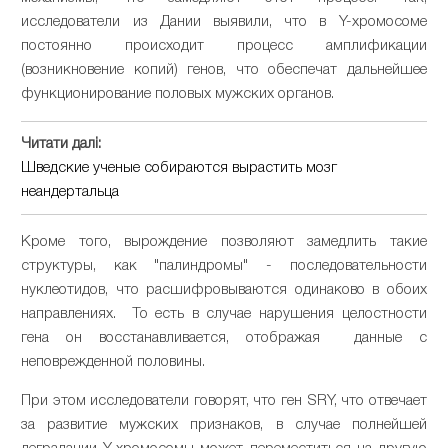
исследователи из Дании выявили, что в Y-хромосоме
постоянно происходит процесс амплификации
(возникновение копий) генов, что обеспечат дальнейшее
функционирование половых мужских органов.
Читати далі:
Шведские ученые собираются вырастить мозг
неандертальца
Кроме того, вырождение позволяют замедлить такие
структуры, как "палиндромы" - последовательности
нуклеотидов, что расшифровываются одинаково в обоих
направлениях. То есть в случае нарушения целостности
гена он восстанавливается, отображая данные с
неповрежденной половины.
При этом исследователи говорят, что ген SRY, что отвечает
за развитие мужских признаков, в случае полнейшей