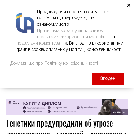
×
НОВИНИ
РЕКЛАМА
INFORM-UA
КОНТАКТИ
Продовжуючи перегляд сайту inform-
ua.info, ви підтверджуєте, що
ознайомилися з
Правилами користування сайтом
,
правилами використання матеріалів
та
правилами коментування
. Ви згодні з використанням
файлів cookie, описаних у Політиці конфіденційності.
Докладніше про Політику конфіденційності
Згоден
Генетики предупредили об угрозе