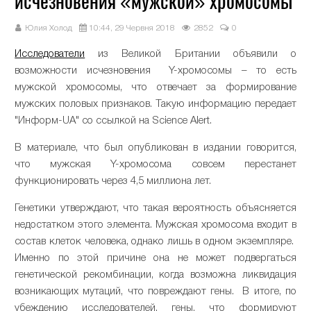
исчезновения «мужской» хромосомы
Юлия Холод
10:44, 29 Червня 2018
2852
0
Исследователи
из Великой Британии объявили о
возможности исчезновения Y-хромосомы – то есть
мужской хромосомы, что отвечает за формирование
мужских половых признаков. Такую информацию передает
"Информ-UA" со ссылкой на Science Alert.
В материале, что был опубликован в издании говорится,
что мужская Y-хромосома совсем перестанет
функционировать через 4,5 миллиона лет.
Генетики утверждают, что такая вероятность объясняется
недостатком этого элемента. Мужская хромосома входит в
состав клеток человека, однако лишь в одном экземпляре.
Именно по этой причине она не может подвергаться
генетической рекомбинации, когда возможна ликвидация
возникающих мутаций, что повреждают гены. В итоге, по
убеждению исследователей, гены, что формируют