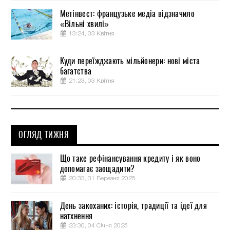
Метінвест: французьке медіа відзначило
«Вільні хвилі»
13:24, 03 Квітня
Куди переїжджають мільйонери: нові міста
багатства
21:23, 03 Квітня
ОГЛЯД ТИЖНЯ
Що таке рефінансування кредиту і як воно
допомагає заощадити?
20:33, 31 Березня 2025
День закоханих: історія, традиції та ідеї для
натхнення
23:30, 04 Січня 2025