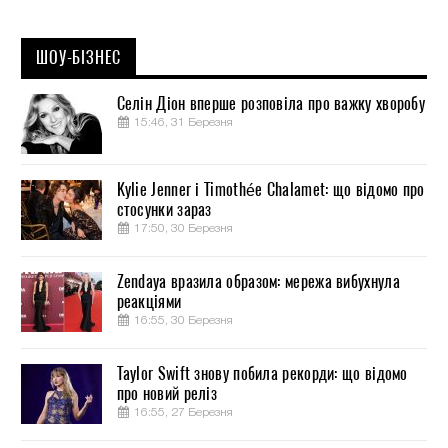
ШОУ-БІЗНЕС
Селін Діон вперше розповіла про важку хворобу
15:46, 31 Березня
Kylie Jenner і Timothée Chalamet: що відомо про
стосунки зараз
17:50, 30 Березня
Zendaya вразила образом: мережа вибухнула
реакціями
16:55, 30 Березня
Taylor Swift знову побила рекорди: що відомо
про новий реліз
16:55, 27 Березня