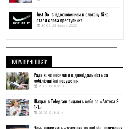
Just Do It: вдохновением к слогану Nike
стали слова преступника
19:04, 23 Червня 2020
ПОПУЛЯРНІ ПОСТИ
Рада хоче посилити відповідальність за
мобілізаційні порушення
20:07, 03 Квітня
Шахраї в Telegram видають себе за «Аптека 9-
1-1»
23:29, 01 Квітня
Чому виникають «мурашки по шкірі»: пояснення