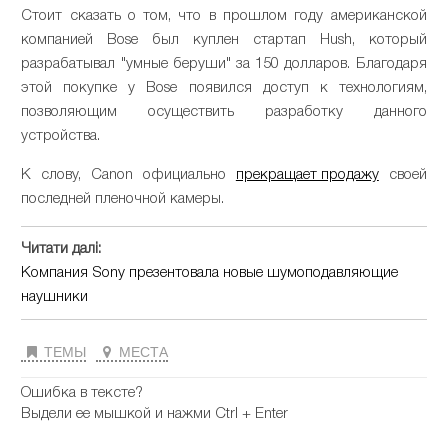
Стоит сказать о том, что в прошлом году американской
компанией Bose был куплен стартап Hush, который
разрабатывал "умные беруши" за 150 долларов. Благодаря
этой покупке у Bose появился доступ к технологиям,
позволяющим осуществить разработку данного
устройства.
К слову, Canon официально
прекращает продажу
своей
последней пленочной камеры.
Читати далі:
Компания Sony презентовала новые шумоподавляющие
наушники
ТЕМЫ
МЕСТА
Ошибка в тексте?
Выдели ее мышкой и нажми Ctrl + Enter