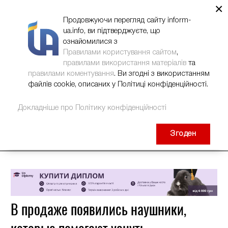
×
НОВИНИ
РЕКЛАМА
INFORM-UA
КОНТАКТИ
Продовжуючи перегляд сайту inform-
ua.info, ви підтверджуєте, що
ознайомилися з
Правилами користування сайтом
,
правилами використання матеріалів
та
правилами коментування
. Ви згодні з використанням
файлів cookie, описаних у Політиці конфіденційності.
Докладніше про Політику конфіденційності
Згоден
В продаже появились наушники,