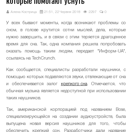
которые помогают уснуть
Алена Кострица
21:51, 22 Червня 2018
2297
0
У всех бывают моменты, когда возникают проблемы со
сном, в голове крутится сотни мыслей, дела, которые
нужно завершить, и в связи с этим теряется драгоценное
время для сна. Так, одна компания решила попробовать
оказать помощь таким людям, передает "Информ-UA",
ссылаясь на TechCrunch.
Как сообщается, специалисты разработали наушники, с
помощью которых подавляются звуки, отвлекающие от сна
и обеспечивается залог
крепкого сна
. Отмечается, что
обычная музыка является недоступной при использовании
таких наушников.
Так, американской корпорацией под названием Bose,
специализирующейся на создании аудиоустройств, была
выпущена новая версия наушников для того, чтобы
обеспечить крепкий сон. Разработчики дали название