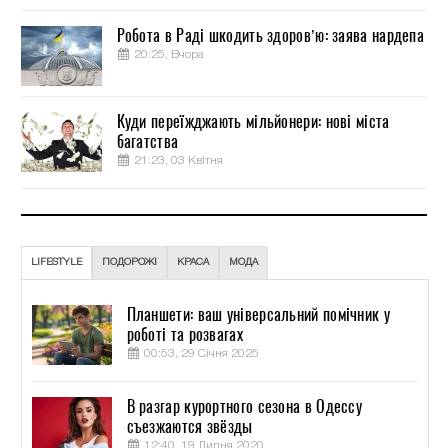
Робота в Раді шкодить здоров’ю: заява нардепа
20:25, Вчора
Куди переїжджають мільйонери: нові міста
багатства
21:23, 03 Квітня
LIFESTYLE
ПОДОРОЖІ
КРАСА
МОДА
Планшети: ваш універсальний помічник у
роботі та розвагах
00:53, 29 Січня 2025
В разгар курортного сезона в Одессу
съезжаются звёзды
12:40, 19 Липня 2020