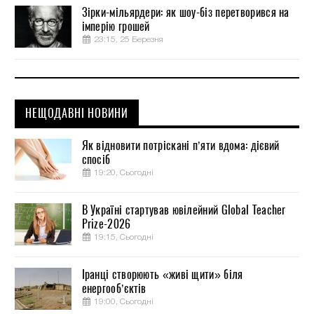
Зірки-мільярдери: як шоу-біз перетворився на
імперію грошей
23:15, 25 Березня
НЕЩОДАВНІ НОВИНИ
Як відновити потріскані п’яти вдома: дієвий
спосіб
19:20, Сьогодні
В Україні стартував ювілейний Global Teacher
Prize-2026
19:15, Сьогодні
Іранці створюють «живі щити» біля
енергооб’єктів
19:00, Сьогодні