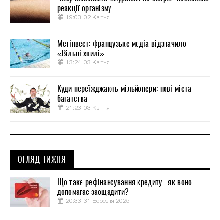
реакції організму
19:03, 02 Квітня
Метінвест: французьке медіа відзначило
«Вільні хвилі»
13:24, 03 Квітня
Куди переїжджають мільйонери: нові міста
багатства
21:23, 03 Квітня
ОГЛЯД ТИЖНЯ
Що таке рефінансування кредиту і як воно
допомагає заощадити?
20:33, 31 Березня 2025