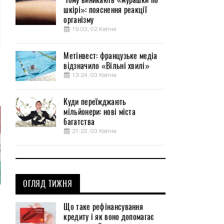
шкірі»: пояснення реакції
організму
19:03, 02 Квітня
Метінвест: французьке медіа
відзначило «Вільні хвилі»
13:24, 03 Квітня
Куди переїжджають
мільйонери: нові міста
багатства
21:23, 03 Квітня
ОГЛЯД ТИЖНЯ
Що таке рефінансування
кредиту і як воно допомагає