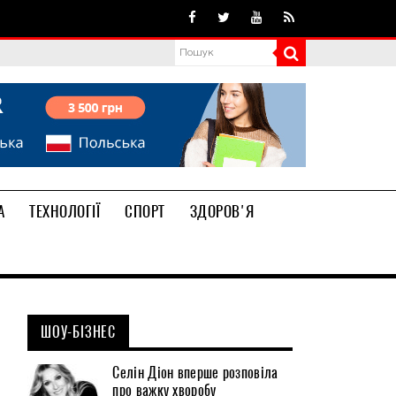
А
ТЕХНОЛОГІЇ
СПОРТ
ЗДОРОВ'Я
ШОУ-БІЗНЕС
Селін Діон вперше розповіла
про важку хворобу