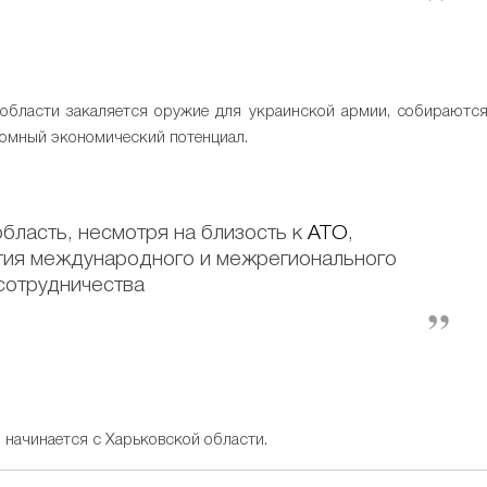
 области закаляется оружие для украинской армии, собираютс
ромный экономический потенциал.
бласть, несмотря на близость к
АТО
,
тия международного и межрегионального
сотрудничества
начинается с Харьковской области.