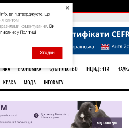
ма: дієвий спосіб
×
nfo, ви підтверджуєте, що
bal Teacher Prize-2026
ня сайтом
,
правилами коментування
. Ви
описаних у Політиці
Згоден
ТИКА
ЕКОНОМІКА
СУСПІЛЬСТВО
ІНЦИДЕНТИ
НАУК
КРАСА
МОДА
INFORMTV