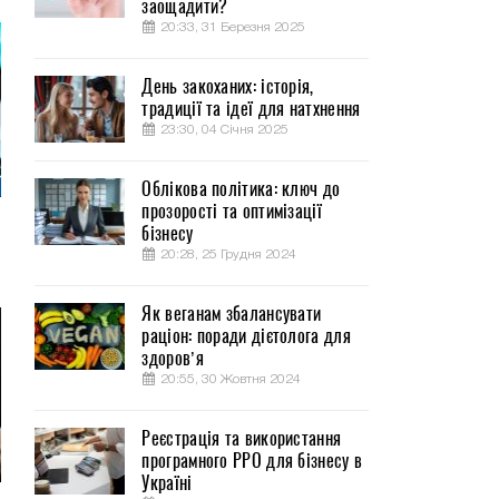
заощадити?
20:33, 31 Березня 2025
День закоханих: історія,
традиції та ідеї для натхнення
23:30, 04 Січня 2025
Облікова політика: ключ до
прозорості та оптимізації
бізнесу
20:28, 25 Грудня 2024
Як веганам збалансувати
раціон: поради дієтолога для
здоров’я
20:55, 30 Жовтня 2024
Реєстрація та використання
програмного РРО для бізнесу в
Україні