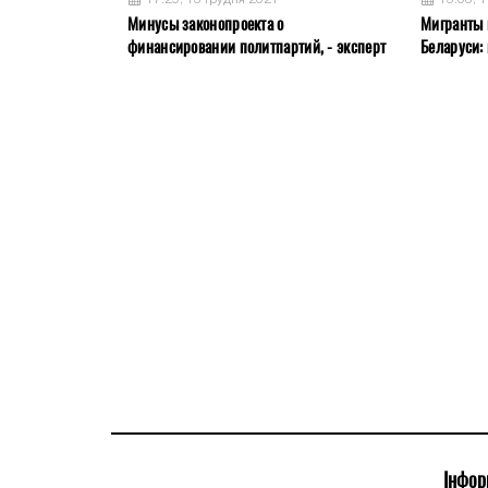
Минусы законопроекта о
Мигранты 
финансировании политпартий, - эксперт
Беларуси:
Інфор