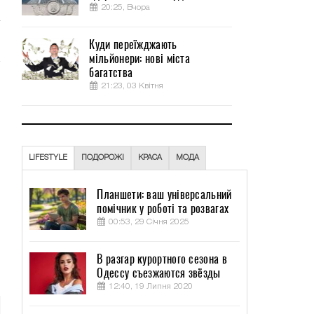
20:25, Вчора
Куди переїжджають
мільйонери: нові міста
багатства
21:23, 03 Квітня
LIFESTYLE
ПОДОРОЖІ
КРАСА
МОДА
Планшети: ваш універсальний
помічник у роботі та розвагах
00:53, 29 Січня 2025
В разгар курортного сезона в
Одессу съезжаются звёзды
12:40, 19 Липня 2020