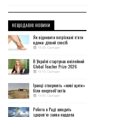
НЕЩОДАВНІ НОВИНИ
я
Як відновити потріскані п’яти
вдома: дієвий спосіб
19:20, Сьогодні
В Україні стартував ювілейний
Global Teacher Prize-2026
19:15, Сьогодні
Іранці створюють «живі щити»
біля енергооб’єктів
19:00, Сьогодні
Робота в Раді шкодить
здоров’ю: заява нардепа