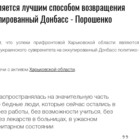
вляется лучшим способом возвращения
упированный Донбасс - Порошенко
т, что успехи прифронтовой Харьковской области являютс
краинского суверенитета на оккупированный Донбасс политико
речи с активом
Харьковской области
.
распространялась на значительную часть
те бедные люди, которые сейчас остались в
ез работы, без возможности учиться, без
ез лекарств в больницах, в ужасном
нитарном состоянии