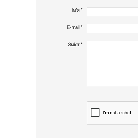
Ім’я *
E-mail *
Зміст *