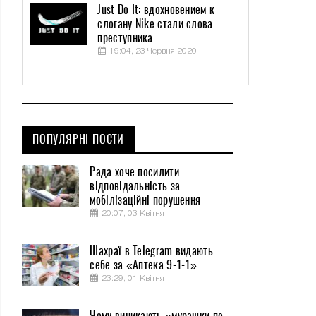
Just Do It: вдохновением к
слогану Nike стали слова
преступника
19:04, 23 Червня 2020
ПОПУЛЯРНІ ПОСТИ
Рада хоче посилити
відповідальність за
мобілізаційні порушення
20:07, 03 Квітня
Шахраї в Telegram видають
себе за «Аптека 9-1-1»
23:29, 01 Квітня
Чому виникають «мурашки по