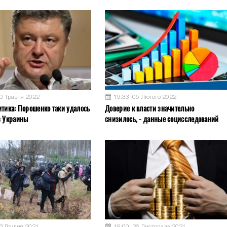
30 Травня 2022
19:33, 05 Лютого 2022
итика: Порошенко таки удалось
Доверие к власти значительно
з Украины
снизилось, - данные социсследований
12 Грудня 2021
19:00, 26 Листопада 2021