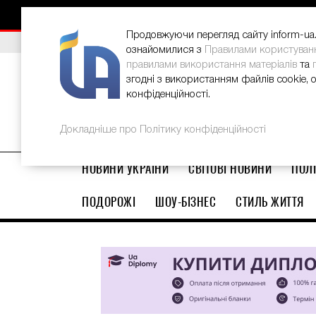
НОВИНИ
РЕКЛАМА
INFORM-UA
КОНТАКТИ
Як відновити потріскані п’яти вдо
Продовжуючи перегляд сайту inform-ua.i
ВИБІР РЕДАКЦІЇ
В Україні стартував ювілейний Glo
ознайомилися з
Правилами користуван
правилами використання матеріалів
та
згодні з використанням файлів cookie, 
конфіденційності.
Докладніше про Політику конфіденційності
НОВИНИ УКРАЇНИ
СВІТОВІ НОВИНИ
ПОЛІ
ПОДОРОЖІ
ШОУ-БІЗНЕС
СТИЛЬ ЖИТТЯ