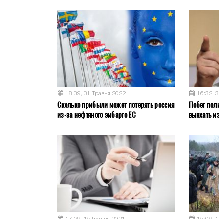
18:39, 31 Травня 2022
16:32, 
Сколько прибыли может потерять россия
Побег пол
из-за нефтяного эмбарго ЕС
выехать и
17:29, 15 Грудня 2021
15:06, 