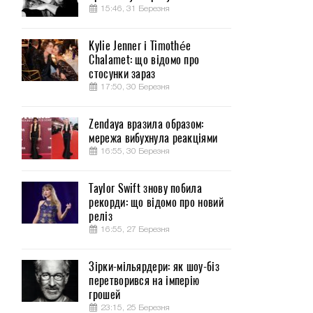
15:46, 31 Березня
Kylie Jenner і Timothée
Chalamet: що відомо про
стосунки зараз
17:50, 30 Березня
я
-
Zendaya вразила образом:
мережа вибухнула реакціями
16:55, 30 Березня
Taylor Swift знову побила
рекорди: що відомо про новий
реліз
16:55, 27 Березня
Зірки-мільярдери: як шоу-біз
перетворився на імперію
грошей
23:15, 25 Березня