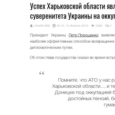
Успех Харьковской области я
суверенитета Украины на окк
UNIAN RSS
18:15, 15 Жовтня 2016
2266
0
Президент Украины
Петр Порошенко
заявляе
наиболее эффективным способом возвращения у
дипломатическим путем.
Об этом глава государства сказал во время вст
Помните, что АТО у нас 
Харьковской области..., и 
Донецке под оккупацией б
достойных пенсий, б
гума