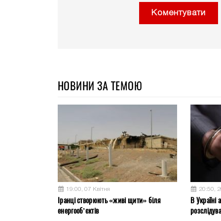
Коментувати
НОВИНИ ЗА ТЕМОЮ
19:00, 07 Квітня
20:50, 
Іранці створюють «живі щити» біля
В Україні 
енергооб’єктів
розслідув