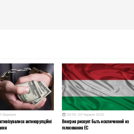
26 Березня
09:55, 03 Червня 2022
активізувалися антикорупційні
Венгрия рискует быть исключенной из
ання
голосования ЕС