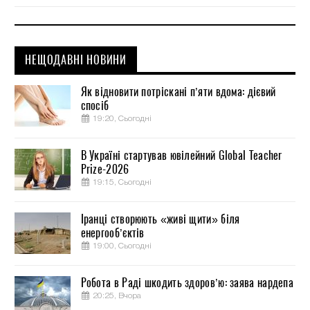
НЕЩОДАВНІ НОВИНИ
Як відновити потріскані п’яти вдома: дієвий
спосіб
19:20, Сьогодні
В Україні стартував ювілейний Global Teacher
Prize-2026
19:15, Сьогодні
Іранці створюють «живі щити» біля
енергооб’єктів
19:00, Сьогодні
Робота в Раді шкодить здоров’ю: заява нардепа
20:25, Вчора