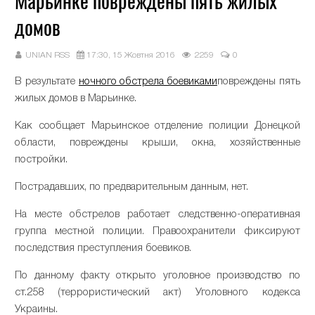
Марьинке повреждены пять жилых
домов
UNIAN RSS
17:30, 15 Жовтня 2016
2259
0
В результате
ночного обстрела боевиками
повреждены пять
жилых домов в Марьинке.
Как сообщает Марьинское отделение полиции Донецкой
области, повреждены крыши, окна, хозяйственные
постройки.
Пострадавших, по предварительным данным, нет.
На месте обстрелов работает следственно-оперативная
группа местной полиции. Правоохранители фиксируют
последствия преступления боевиков.
По данному факту открыто уголовное производство по
ст.258 (террористический акт) Уголовного кодекса
Украины.