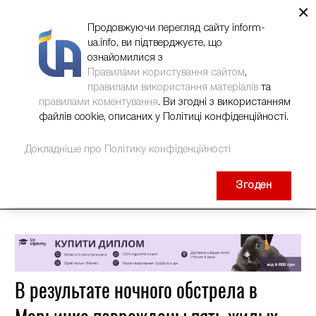
×
НОВИНИ
РЕКЛАМА
INFORM-UA
КОНТАКТИ
Продовжуючи перегляд сайту inform-
ua.info, ви підтверджуєте, що
ознайомилися з
Правилами користування сайтом
,
правилами використання матеріалів
та
правилами коментування
. Ви згодні з використанням
файлів cookie, описаних у Політиці конфіденційності.
Докладніше про Політику конфіденційності
Згоден
В результате ночного обстрела в