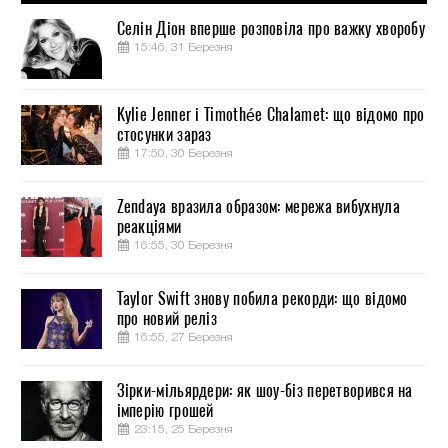
Селін Діон вперше розповіла про важку хворобу
15:46, 31 Березня
Kylie Jenner і Timothée Chalamet: що відомо про
стосунки зараз
17:50, 30 Березня
Zendaya вразила образом: мережа вибухнула
реакціями
16:55, 30 Березня
Taylor Swift знову побила рекорди: що відомо
про новий реліз
16:55, 27 Березня
Зірки-мільярдери: як шоу-біз перетворився на
імперію грошей
23:15, 25 Березня