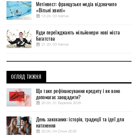
Метінвест: французьке медіа відзначило
«Вільні хвилі»
13:24, 03 Квітня
Куди переїжджають мільйонери: нові міста
багатства
21:23, 03 Квітня
ОГЛЯД ТИЖНЯ
Що таке рефінансування кредиту і як воно
допомагає заощадити?
20:33, 31 Березня 2025
День закоханих: історія, традиції та ідеї для
натхнення
23:30, 04 Січня 2025