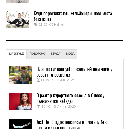
Куди переїжджають мільйонери: нові міста
багатства
21:23, 03 Квітня
LIFESTYLE
ПОДОРОЖІ
КРАСА
МОДА
Планшети: ваш універсальний помічник у
роботі та розвагах
00:53, 29 Січня 2025
В разгар курортного сезона в Одессу
съезжаются звёзды
12:40, 19 Липня 2020
Just Do It: вдохновением к слогану Nike
стали слова преступника