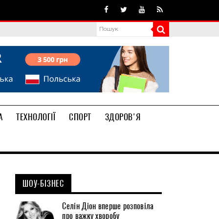
А
ТЕХНОЛОГІЇ
СПОРТ
ЗДОРОВ'Я
ШОУ-БІЗНЕС
Селін Діон вперше розповіла
про важку хворобу