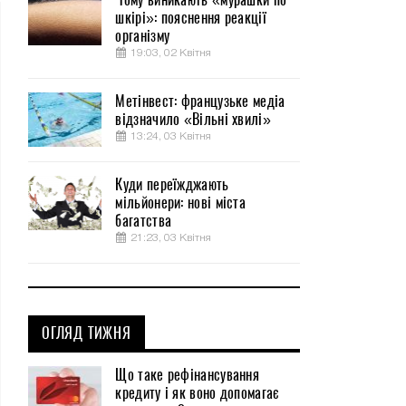
шкірі»: пояснення реакції
організму
19:03, 02 Квітня
Метінвест: французьке медіа
відзначило «Вільні хвилі»
13:24, 03 Квітня
Куди переїжджають
мільйонери: нові міста
багатства
21:23, 03 Квітня
ОГЛЯД ТИЖНЯ
Що таке рефінансування
кредиту і як воно допомагає