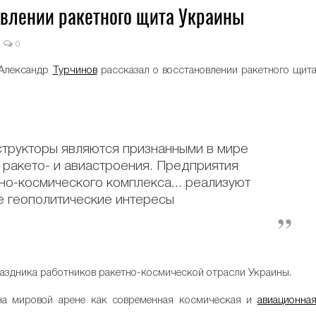
овлении ракетного щита Украины
0
 Александр
Турчинов
рассказал о восстановлении ракетного щит
структоры являются признанными в мире
 ракето- и авиастроения. Предприятия
но-космического комплекса... реализуют
 геополитические интересы
праздника работников ракетно-космической отрасли Украины.
 на мировой арене как современная космическая и
авиационна