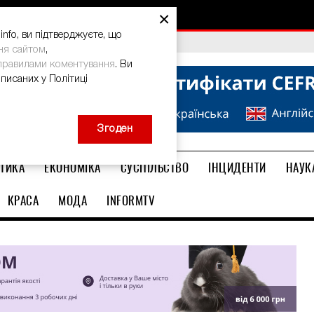
×
nfo, ви підтверджуєте, що
bal Teacher Prize-2026
ня сайтом
,
правилами коментування
. Ви
описаних у Політиці
Згоден
ТИКА
ЕКОНОМІКА
СУСПІЛЬСТВО
ІНЦИДЕНТИ
НАУК
КРАСА
МОДА
INFORMTV