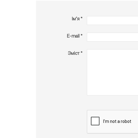
Ім’я *
E-mail *
Зміст *