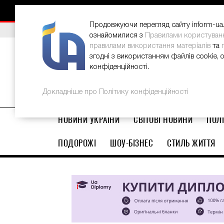
НОВИНИ
РЕКЛАМА
INFORM-UA
КОНТАКТИ
Продовжуючи перегляд сайту inform-ua.i
ВИБІР РЕДАКЦІЇ
В Україні стартував ювілейний Glo
ознайомилися з
Правилами користуван
правилами використання матеріалів
та
згодні з використанням файлів cookie, 
конфіденційності.
Докладніше про Політику конфіденційності
НОВИНИ УКРАЇНИ
СВІТОВІ НОВИНИ
ПОЛІ
ПОДОРОЖІ
ШОУ-БІЗНЕС
СТИЛЬ ЖИТТЯ