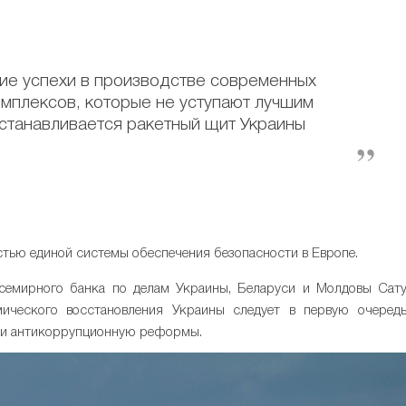
кие успехи в производстве современных
омплексов, которые не уступают лучшим
станавливается ракетный щит Украины
астью единой системы обеспечения безопасности в Европе.
емирного банка по делам Украины, Беларуси и Молдовы Сат
мического восстановления Украины следует в первую очеред
 и антикоррупционную реформы.