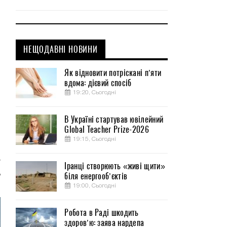
НЕЩОДАВНІ НОВИНИ
Як відновити потріскані п’яти
вдома: дієвий спосіб
19:20, Сьогодні
В Україні стартував ювілейний
Global Teacher Prize-2026
19:15, Сьогодні
у
Іранці створюють «живі щити»
ь
біля енергооб’єктів
19:00, Сьогодні
Робота в Раді шкодить
здоров’ю: заява нардепа