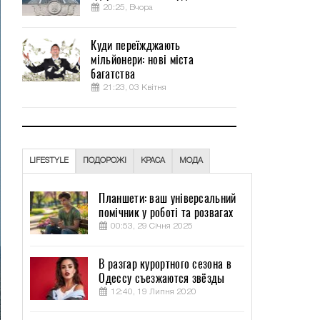
20:25, Вчора
Куди переїжджають
мільйонери: нові міста
багатства
21:23, 03 Квітня
LIFESTYLE
ПОДОРОЖІ
КРАСА
МОДА
Планшети: ваш універсальний
помічник у роботі та розвагах
00:53, 29 Січня 2025
В разгар курортного сезона в
Одессу съезжаются звёзды
12:40, 19 Липня 2020