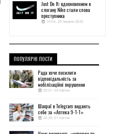
Just Do It: вдохновением к
слогану Nike стали слова
преступника
19:04, 23 Червня 2020
ПОПУЛЯРНІ ПОСТИ
Рада хоче посилити
відповідальність за
мобілізаційні порушення
20:07, 03 Квітня
Шахраї в Telegram видають
себе за «Аптека 9-1-1»
23:29, 01 Квітня
Чому виникають «мурашки по