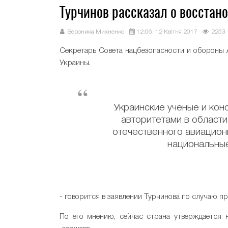
Турчинов рассказал о восстан
Вероника Михненко
12:06, 12 Квітня 2017
2253
Секретарь Совета нацбезопасности и обороны
Украины.
Украинские ученые и кон
авторитетами в области
отечественного авиацион
национальные
- говорится в заявлении Турчинова по случаю 
По его мнению, сейчас страна утверждается