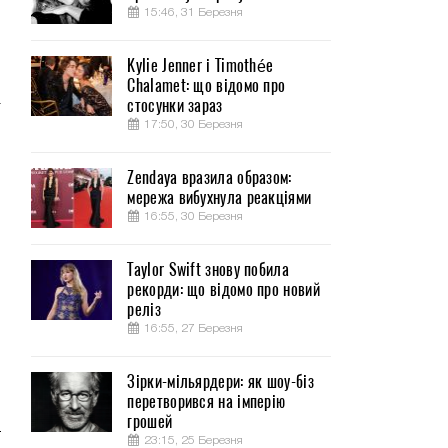
15:46, 31 Березня
Kylie Jenner і Timothée
Chalamet: що відомо про
а
стосунки зараз
17:50, 30 Березня
Zendaya вразила образом:
мережа вибухнула реакціями
16:55, 30 Березня
Taylor Swift знову побила
рекорди: що відомо про новий
реліз
16:55, 27 Березня
Зірки-мільярдери: як шоу-біз
перетворився на імперію
грошей
я
23:15, 25 Березня