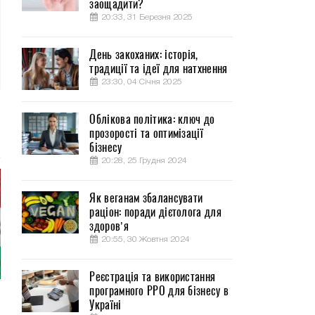
заощадити?
20:33, 31 Березня 2025
День закоханих: історія,
традиції та ідеї для натхнення
23:30, 04 Січня 2025
Облікова політика: ключ до
прозорості та оптимізації
бізнесу
20:28, 25 Грудня 2024
Як веганам збалансувати
раціон: поради дієтолога для
здоров’я
20:55, 30 Жовтня 2024
Реєстрація та використання
програмного РРО для бізнесу в
Україні