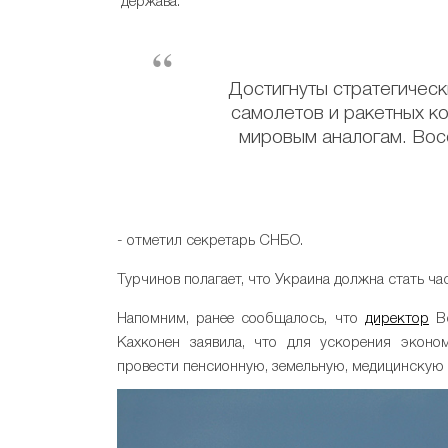
держава.
Достигнуты стратегичес
самолетов и ракетных к
мировым аналогам. Вос
- отметил секретарь СНБО.
Турчинов полагает, что Украина должна стать ч
Напомним, ранее сообщалось, что
директор
Вс
Кахконен заявила, что для ускорения эконо
провести пенсионную, земельную, медицинскую