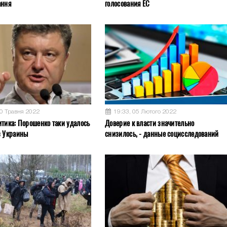
ання
голосования ЕС
30 Травня 2022
19:33, 05 Лютого 2022
итика: Порошенко таки удалось
Доверие к власти значительно
з Украины
снизилось, - данные социсследований