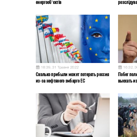
енергооб’єктів
розслідув
18:39, 31 Травня 2022
16:32, 
Сколько прибыли может потерять россия
Побег пол
из-за нефтяного эмбарго ЕС
выехать и