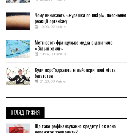
Чому виникають «мурашки по шкірі»: пояснення
реакції організму
19:03, 02 Квітня
Метінвест: французьке медіа відзначило
«Вільні хвилі»
13:24, 03 Квітня
Куди переїжджають мільйонери: нові міста
багатства
21:23, 03 Квітня
ОГЛЯД ТИЖНЯ
Що таке рефінансування кредиту і як воно
допомагає заощадити?