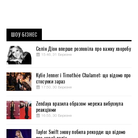
ШОУ-БІЗНЕС
Селін Діон вперше розповіла про важку хворобу
15:46, 31 Березня
Kylie Jenner і Timothée Chalamet: що відомо про
стосунки зараз
17:50, 30 Березня
Zendaya вразила образом: мережа вибухнула
реакціями
16:55, 30 Березня
Taylor Swift знову побила рекорди: що відомо