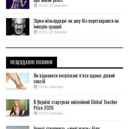
про новий реліз
16:55, 27 Березня
Зірки-мільярдери: як шоу-біз перетворився на
імперію грошей
23:15, 25 Березня
НЕЩОДАВНІ НОВИНИ
Як відновити потріскані п’яти вдома: дієвий
спосіб
19:20, Сьогодні
В Україні стартував ювілейний Global Teacher
Prize-2026
19:15, Сьогодні
Іранці створюють «живі щити» біля