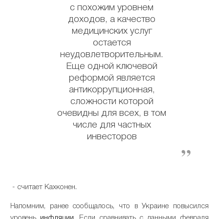
с похожим уровнем
доходов, а качество
медицинских услуг
остается
неудовлетворительным.
Еще одной ключевой
реформой является
антикоррупционная,
сложности которой
очевидны для всех, в том
числе для частных
инвесторов
- считает Кахконен.
Напомним, ранее сообщалось, что в Украине повысился
уровень
инфляции
. Если сравнивать с данными февраля