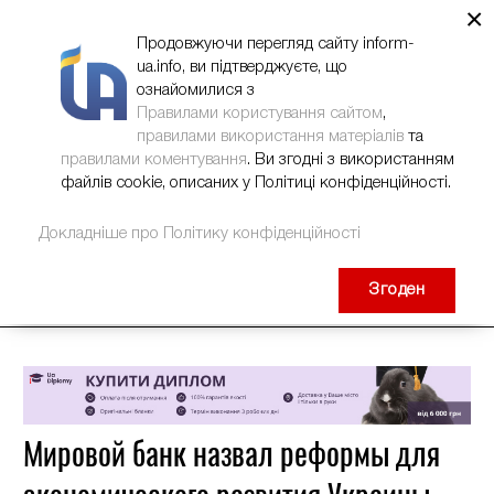
×
НОВИНИ
РЕКЛАМА
INFORM-UA
КОНТАКТИ
Продовжуючи перегляд сайту inform-
ua.info, ви підтверджуєте, що
ознайомилися з
Правилами користування сайтом
,
правилами використання матеріалів
та
правилами коментування
. Ви згодні з використанням
файлів cookie, описаних у Політиці конфіденційності.
Докладніше про Політику конфіденційності
Згоден
Мировой банк назвал реформы для