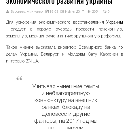
экономического развития Украины
Вероника Михненко
19:53, 08 Квітня 2017
2651
0
Для ускорения экономического восстановления
Украины
следует в первую очередь провести пенсионную,
земельную, медицинскую и антикоррупционную реформы.
Такое мнение высказала директор Всемирного банка по
делам Украины, Беларуси и Молдовы Сату Кахконен в
интервью ZN.UA.
Учитывая нынешние темпы
и неблагоприятную
конъюнктуру на внешних
рынках, блокаду на
Донбассе и другие
факторы, на 2017 год мы
прогнозируем