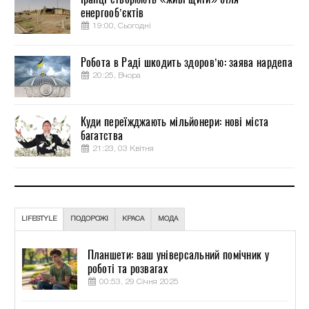
енергооб’єктів
19:00, Сьогодні
Робота в Раді шкодить здоров’ю: заява нардепа
20:25, Вчора
Куди переїжджають мільйонери: нові міста
багатства
21:23, 03 Квітня
LIFESTYLE
ПОДОРОЖІ
КРАСА
МОДА
Планшети: ваш універсальний помічник у
роботі та розвагах
00:53, 29 Січня 2025