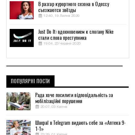
В разгар курортного сезона в Одессу
съезжаются звёзды
12:40, 19 Липня 2020
Just Do It: вдохновением к слогану Nike
стали слова преступника
19:04, 23 Червня 2020
ПОПУЛЯРНІ ПОСТИ
Рада хоче посилити відповідальність за
мобілізаційні порушення
20:07, 03 Квітня
Шахраї в Telegram видають себе за «Аптека 9-
1-1»
23:29, 01 Квітня